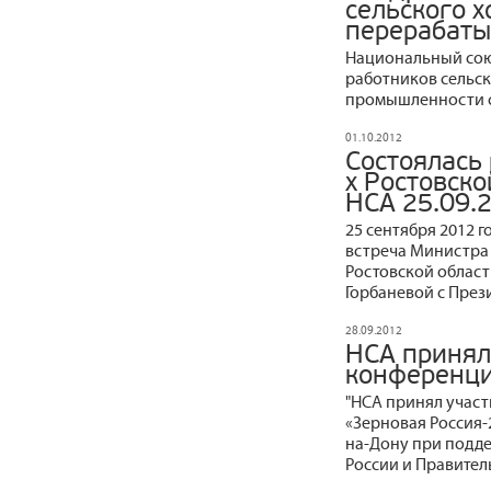
сельского х
перерабат
Национальный сою
работников сельс
промышленности с
01.10.2012
Состоялась 
х Ростовско
НСА 25.09.
25 сентября 2012 г
встреча Министра 
Ростовской области
Горбаневой с През
28.09.2012
НСА принял
конференци
"НСА принял учас
«Зерновая Россия-2
на-Дону при подде
России и Правител