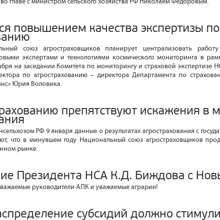
во главе с министром сельского хозяйства РФ Николаем Федоровым.
ся повышением качества экспертизы по
ванию
льный союз агростраховщиков планирует централизовать работ
овыми экспертами и технологиями космического мониторинга в рамк
абря на заседании Комитета по мониторингу и страховой экспертизе Н
ректора по агрострахованию – директора Департамента по страхова
нс» Юрия Воловика.
трахованию препятствуют искажения в 
ания
ельхозом РФ 9 января данные о результатах агрострахования с госуд
твуют, что в минувшем году Национальный союз агростраховщиков пр
анном рынке.
ие Президента НСА К.Д. Биждова с Но
уважаемые руководители АПК и уважаемые аграрии!
аспределение субсидий должно стимул