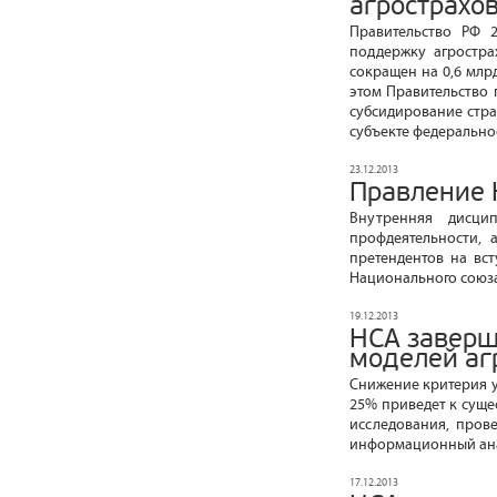
агрострахо
Правительство РФ 
поддержку агростра
сокращен на 0,6 млрд.
этом Правительство 
субсидирование стра
субъекте федерально
23.12.2013
Правление 
Внутренняя дисци
профдеятельности, 
претендентов на вс
Национального союза
19.12.2013
НСА заверш
моделей аг
Снижение критерия у
25% приведет к суще
исследования, пров
информационный ана
17.12.2013