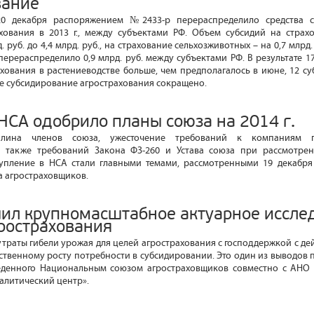
вание
20 декабря распоряжением №2433-р перераспределило средства с
хования в 2013 г., между субъектами РФ. Объем субсидий на страх
 руб. до 4,4 млрд. руб., на страхование сельхозживотных – на 0,7 млрд. 
перераспределило 0,9 млрд. руб. между субъектами РФ. В результате 1
хования в растениеводстве больше, чем предполагалось в июне, 12 суб
е субсидирование агрострахования сокращено.
НСА одобрило планы союза на 2014 г.
плина членов союза, ужесточение требований к компаниям 
а также требований Закона ФЗ-260 и Устава союза при рассмотре
тупление в НСА стали главными темами, рассмотренными 19 декабря
 агростраховщиков.
ил крупномасштабное актуарное иссле
рострахования
траты гибели урожая для целей агрострахования с господдержкой с де
ственному росту потребности в субсидировании. Это один из выводов 
еденного Национальным союзом агростраховщиков совместно с АНО
литический центр».