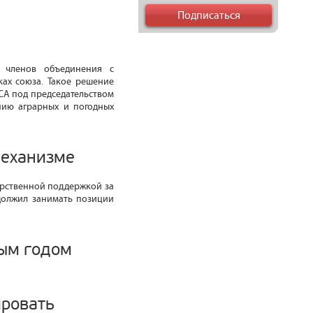
у членов объединения с
ах союза. Такое решение
СА под председательством
нию аграрных и погодных
механизме
арственной поддержкой за
одолжил занимать позиции
вым годом
ировать