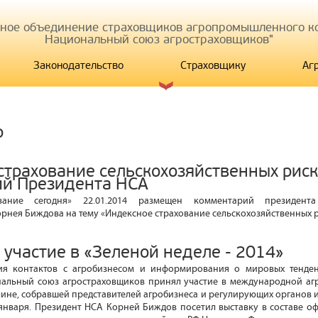
иное объединение страховщиков агропромышленного ко
Национальный союз агростраховщиков"
Законодательство
Страховщику
Аг
р
страхование сельскохозяйственных риск
й Президента НСА
вание сегодня» 22.01.2014 размещен комментарий президент
рнея Биждова на тему «Индексное страхование сельскохозяйственных р
 участие в «Зеленой неделе - 2014»
я контактов с агробизнесом и информирования о мировых тенден
нальный союз агростраховщиков принял участие в международной аг
лине, собравшей представителей агробизнеса и регулирующих органов и
 января. Президент НСА Корней Биждов посетил выставку в составе о