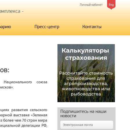
Личный кабинет
Eng
мплекса -
рарию
Пресс-центр
Контакты
ов:
а Национального союза
исков».
циях развития сельского
Подпишитесь на наши
рарной выставке «Зеленая
новости
з более чем 70 стран мира
фициальной делегации РФ,