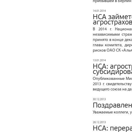
прибывшей в Берлин 
14.01.2014
НСА займет
агрострахо
В 2014 г. Национа
независимыми страх
принято в конце дек
главы комитета, ди
рисков ОАО СК «Алья
13.01.2014
НСА: агрос
субсидиров
Опубликованные Минс
2013 г. свидетельс
ведущего союза на д
30.12.2013
Поздравлен
Уважаемые коллеги, 
26.12.2013
НСА: перер