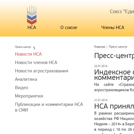
Союз "Ед
НСА
О союзе
Члены НСА
Пресс-центр
Главная
|
Пресс-центр
Новости НСА
Пресс-цент
Новости членов НСА
22.01.2014
Индексное 
Новости агрострахования
комментари
Аналитика
На сайте «Страхо
Видео
агростраховщиков Ко
Мероприятия
21.01.2014
Публикации и комментарии НСА
НСА принял
в СМИ
В рамках расширени
хозяйства РФ Нацио
Неделя – 2014» в Бер
в период с 16 по 26