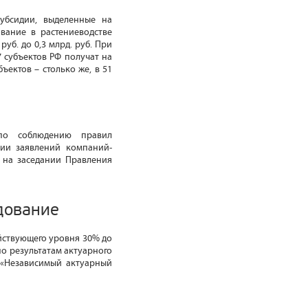
убсидии, выделенные на
ование в растениеводстве
руб. до 0,3 млрд. руб. При
7 субъектов РФ получат на
ъектов – столько же, в 51
по соблюдению правил
нии заявлений компаний-
 на заседании Правления
дование
йствующего уровня 30% до
по результатам актуарного
 «Независимый актуарный