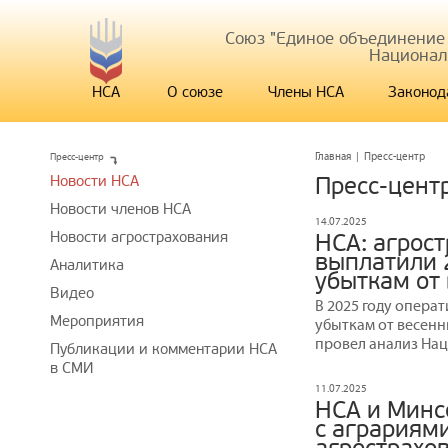
Союз "Единое объединение
Национал
НСА
О союзе
Члены НСА
Законод
Пресс-центр
Главная
|
Пресс-центр
Новости НСА
Пресс-цент
Новости членов НСА
14.07.2025
Новости агрострахования
НСА: агрос
выплатили 
Аналитика
убыткам от
Видео
В 2025 году опера
Мероприятия
убыткам от весенн
провел анализ На
Публикации и комментарии НСА
в СМИ
11.07.2025
НСА и Минс
с аграриям