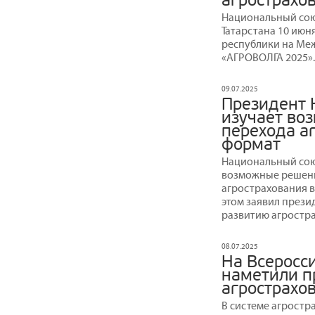
агрострахо
Национальный сою
Татарстана 10 июн
республики на М
«АГРОВОЛГА 2025».
09.07.2025
Президент 
изучает во
перехода а
формат
Национальный сою
возможные решени
агрострахования в
этом заявил прези
развитию агростра
08.07.2025
На Всеросс
наметили п
агрострахо
В системе агростр