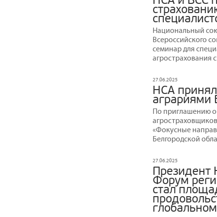
НСА и ВСС 
страховани
специалист
Национальный сою
Всероссийского с
семинар для спец
агрострахования с
27.06.2025
НСА принял 
аграриями 
По приглашению о
агростраховщиков 
«Фокусные направл
Белгородской обла
27.06.2025
Президент 
Форум реги
стал площа
продовольс
глобальном