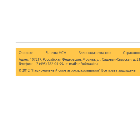
О союзе
Члены НСА
Законодательство
Страховщ
Адрес: 107217, Российская Федерация, Москва, ул. Садовая-Спасская, д. 21
Телефон: +7 (495) 782-04-99, e-mail: info@naai.ru
© 2012 "Национальный союз агростраховщиков" Все права защищены