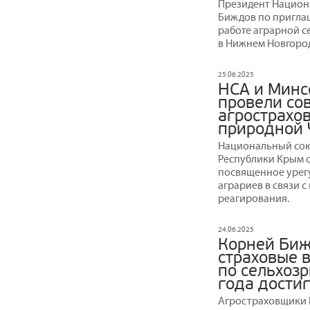
Президент Национ
Биждов по пригла
работе аграрной с
в Нижнем Новгоро
25.06.2025
НСА и Минс
провели со
агрострахов
природной 
Национальный сою
Республики Крым 
посвященное урег
аграриев в связи 
реагирования.
24.06.2025
Корней Биж
страховые 
по сельхозр
года достиг
Агростраховщики Н