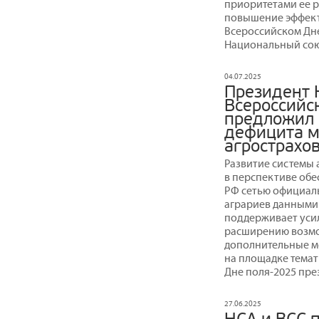
приоритетами ее р
повышение эффект
Всероссийском Дне
Национальный сою
04.07.2025
Президент 
Всероссийс
предложил
дефицита м
агрострахо
Развитие системы 
в перспективе обе
РФ сетью официал
аграриев данными
поддерживает усил
расширению возмо
дополнительные ме
на площадке темат
Дне поля-2025 пре
27.06.2025