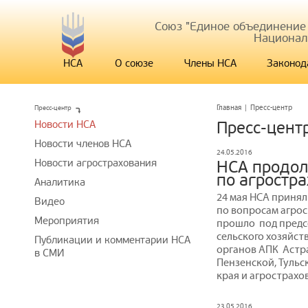
Союз "Единое объединение
Национал
НСА
О союзе
Члены НСА
Законод
Пресс-центр
Главная
|
Пресс-центр
Новости НСА
Пресс-цент
Новости членов НСА
24.05.2016
Новости агрострахования
НСА продол
по агростр
Аналитика
24 мая НСА принял
Видео
по вопросам агро
Мероприятия
прошло под предс
сельского хозяйст
Публикации и комментарии НСА
органов АПК Астра
в СМИ
Пензенской, Тульс
края и агрострах
23.05.2016