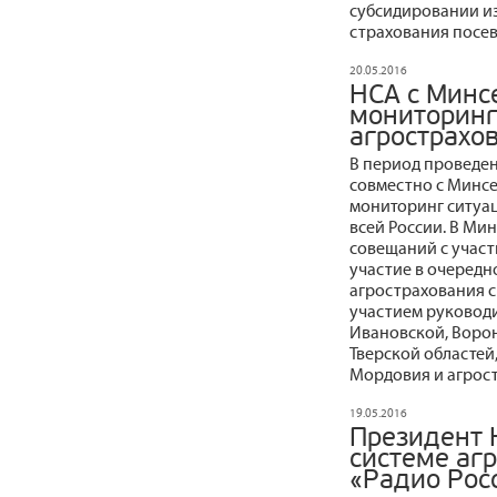
субсидировании и
страхования посев
20.05.2016
НСА с Минс
мониторинг
агрострахо
В период проведе
совместно с Минс
мониторинг ситуа
всей России. В Ми
совещаний с участ
участие в очеред
агрострахования 
участием руководи
Ивановской, Ворон
Тверской областей
Мордовия и агрос
19.05.2016
Президент 
системе аг
«Радио Рос