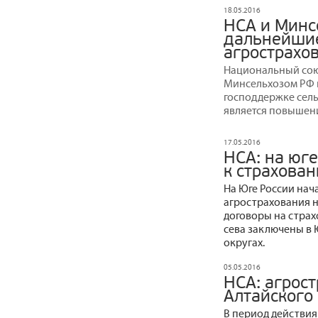
18.05.2016
НСА и Минс
дальнейшие
агрострахо
Национальный сою
Минсельхозом РФ 
господдержке сел
является повышен
17.05.2016
НСА: на юг
к страхова
На Юге России нач
агрострахования н
договоры на страх
сева заключены в
округах.
05.05.2016
НСА: агрос
Алтайского
В период действия