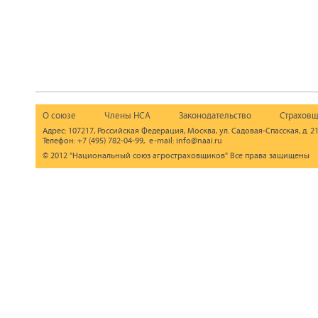
О союзе
Члены НСА
Законодательство
Страховщ
Адрес: 107217, Российская Федерация, Москва, ул. Садовая-Спасская, д. 21
Телефон: +7 (495) 782-04-99, e-mail: info@naai.ru
© 2012 "Национальный союз агростраховщиков" Все права защищены