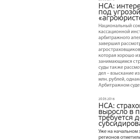
НСА: интер
под угрозо
«агроюрист
Национальный сою
кассационной инс
арбитражного апелл
завершил рассмотр
агростраховщиков 
которая хорошо и
занимающимся стр
суды также рассмо
дел – взыскание и
млн. рублей, одна
Арбитражном суде 
20.05.2016
НСА: страх
выросло в п
требуется 
субсидиров
Уже на начальном э
регионов отметил