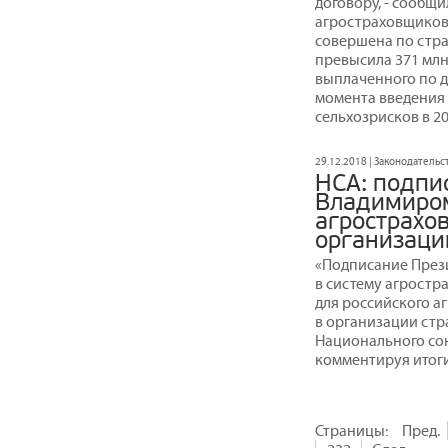
договору, - сообщ
агростраховщиков
совершена по стр
превысила 371 млн
выплаченного по д
момента введения 
сельхозрисков в 20
29.12.2018 | Законодательс
НСА: подпи
Владимиром
агрострахо
организаци
«Подписание През
в систему агростр
для российского а
в организации стр
Национального со
комментируя итоги
Страницы:
Пред.