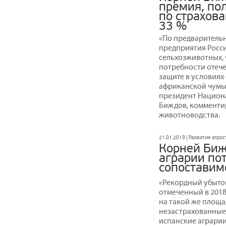
премия, по
по страхов
33 %
«По предварительн
предприятия Росси
сельхозживотных, 
потребности отеч
защите в условиях
африканской чумы 
президент Национ
Биждов, комментир
животноводства.
21.01.2019 | Развитие агро
Корней Биж
аграрии пот
сопоставим
«Рекордный убыто
отмеченный в 2018 
на такой же площа
незастрахованные а
испанские аграри