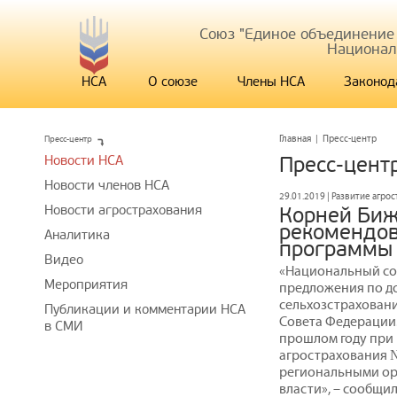
Союз "Единое объединение
Национал
НСА
О союзе
Члены НСА
Законод
Пресс-центр
Главная
|
Пресс-центр
Новости НСА
Пресс-цент
Новости членов НСА
29.01.2019 | Развитие агро
Новости агрострахования
Корней Биж
рекомендов
Аналитика
программы 
Видео
«Национальный со
Мероприятия
предложения по д
сельхозстрахован
Публикации и комментарии НСА
Совета Федерации.
в СМИ
прошлом году при
агрострахования №
региональными ор
власти», – сообщи