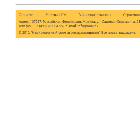
О союзе
Члены НСА
Законодательство
Страховщ
Адрес: 107217, Российская Федерация, Москва, ул. Садовая-Спасская, д. 21
Телефон: +7 (495) 782-04-99, e-mail: info@naai.ru
© 2012 "Национальный союз агростраховщиков" Все права защищены