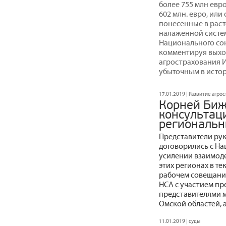
более 755 млн евро
602 млн. евро, или
понесенные в раст
налаженной систем
Национального со
комментируя выхо
агрострахования И
убыточным в истор
17.01.2019 | Развитие агро
Корней Биж
консультац
региональн
Представители ру
договорились с Н
усилении взаимод
этих регионах в т
рабочем совещании
НСА с участием пр
представителями 
Омской областей, 
11.01.2019 | суды