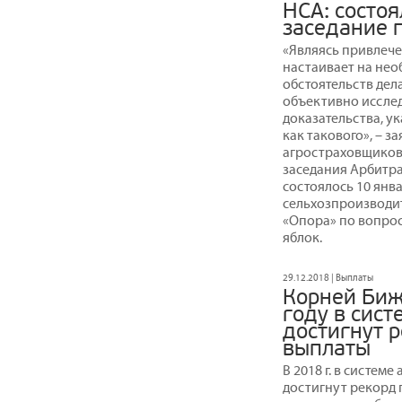
НСА: состо
заседание 
«Являясь привлече
настаивает на нео
обстоятельств дела
объективно исслед
доказательства, у
как такового», – 
агростраховщиков
заседания Арбитра
состоялось 10 янв
сельхозпроизводи
«Опора» по вопро
яблок.
29.12.2018 | Выплаты
Корней Биж
году в сист
достигнут р
выплаты
В 2018 г. в систем
достигнут рекорд 