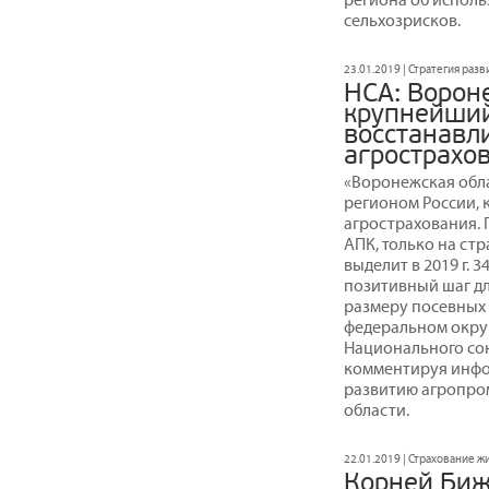
сельхозрисков.
23.01.2019 | Стратегия раз
НСА: Ворон
крупнейший
восстанавл
агрострахо
«Воронежская обл
регионом России, 
агрострахования.
АПК, только на ст
выделит в 2019 г. 
позитивный шаг дл
размеру посевных
федеральном округе
Национального со
комментируя инфо
развитию агропро
области.
22.01.2019 | Страхование 
Корней Бижд