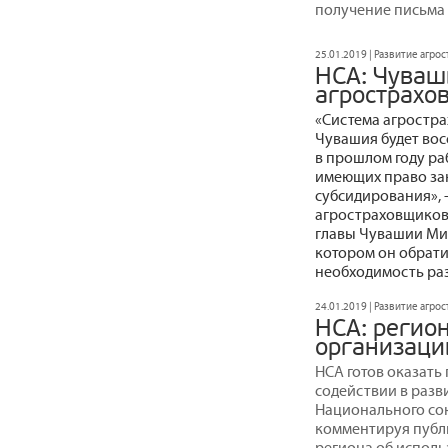
получение письма 
25.01.2019 | Развитие агро
НСА: Чуваш
агрострахо
«Система агростра
Чувашия будет вос
в прошлом году ра
имеющих право за
субсидирования», 
агростраховщиков
главы Чувашии Мих
котором он обрати
необходимость раз
24.01.2019 | Развитие агро
НСА: регио
организаци
НСА готов оказать
содействии в разв
Национального со
комментируя публ
региона об испол