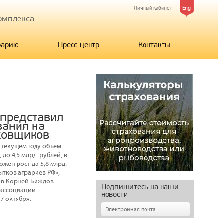
Личный кабинет
Eng
мплекса -
рарию
Пресс-центр
Контакты
 представил
вания на
ховщиков
 текущем году объем
до 4,5 млрд. рублей, в
ожен рост до 5,8 млрд.
тков аграриев РФ», –
ов Корней Биждов,
Подпишитесь на наши
 ассоциации
новости
7 октября.