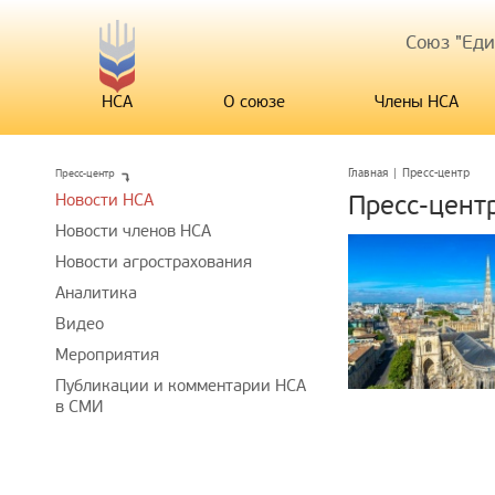
Союз "Ед
НСА
О союзе
Члены НСА
Пресс-центр
Главная
|
Пресс-центр
Новости НСА
Пресс-цент
Новости членов НСА
Новости агрострахования
Аналитика
Видео
Мероприятия
Публикации и комментарии НСА
в СМИ