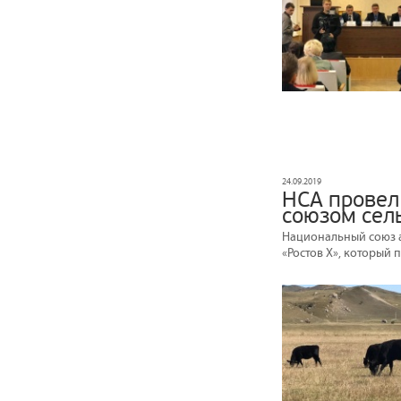
24.09.2019
НСА провел
союзом сел
Национальный союз а
«Ростов X», который п