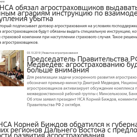
ание
НСА обязал агростраховщиков выдават
нным аграриям инструкцию по взаимод
тупления убытка
торый подписывает договор агрострахования на условиях господдержк
 агростраховщиков будут обязаны выдать специальную инструкцию, ко
 и страховой компании при наступлении страхового случая. Такое реше
 агростраховщиков.
03.10.2019 | Развитие агрострахования
Председатель Правительства РФ
Медведев: агрострахованию бу
больше внимания
Для реализации задачи ускоренного развития агрострахо
обозначил премьер-министр Дмитрий Медведев, Национ
агростраховщиков активизирует обсуждение комплекса 
межведомственной рабочей группы с Минсельхозом, Бан
Об этом заявил президент НСА Корней Биждов, комменти
Правительства РФ 2 октября.
НСА Корней Биждов обратился к губерн
их регионов Дальнего Востока с предл
сти развития агрострахования