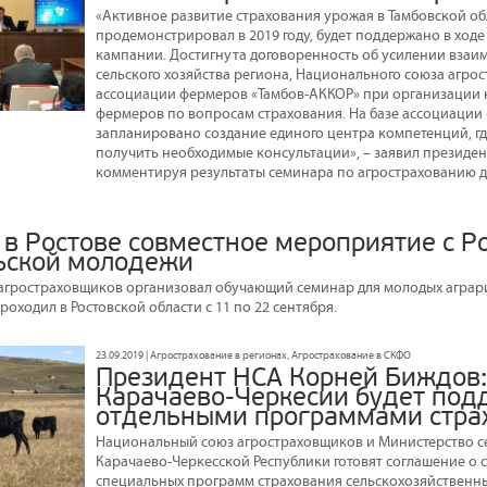
«Активное развитие страхования урожая в Тамбовской об
продемонстрировал в 2019 году, будет поддержано в ход
кампании. Достигнута договоренность об усилении взаи
сельского хозяйства региона, Национального союза агро
ассоциации фермеров «Тамбов-АККОР» при организации
фермеров по вопросам страхования. На базе ассоциации
запланировано создание единого центра компетенций, г
получить необходимые консультации», – заявил президе
комментируя результаты семинара по агрострахованию д
 в Ростове совместное мероприятие с Р
ьской молодежи
гростраховщиков организовал обучающий семинар для молодых аграри
роходил в Ростовской области с 11 по 22 сентября.
23.09.2019 | Агрострахование в регионах, Агрострахование в СКФО
Президент НСА Корней Биждов:
Карачаево-Черкесии будет под
отдельными программами стра
Национальный союз агростраховщиков и Министерство се
Карачаево-Черкесской Республики готовят соглашение о 
специальных программ страхования сельскохозяйственны