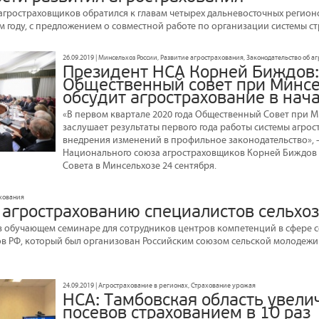
гростраховщиков обратился к главам четырех дальневосточных регионо
м году, с предложением о совместной работе по организации системы с
26.09.2019 | Минсельхоз России, Развитие агрострахования, Законодательство об 
Президент НСА Корней Биждов:
Общественный совет при Минс
обсудит агрострахование в нача
«В первом квартале 2020 года Общественный Совет при М
заслушает результаты первого года работы системы агро
внедрения изменений в профильное законодательство», 
Национального союза агростраховщиков Корней Биждов 
Совета в Минсельхозе 24 сентября.
ахования
 агрострахованию специалистов сельхо
в обучающем семинаре для сотрудников центров компетенций в сфере 
в РФ, который был организован Российским союзом сельской молодежи с
24.09.2019 | Агрострахование в регионах, Страхование урожая
НСА: Тамбовская область увели
посевов страхованием в 10 раз