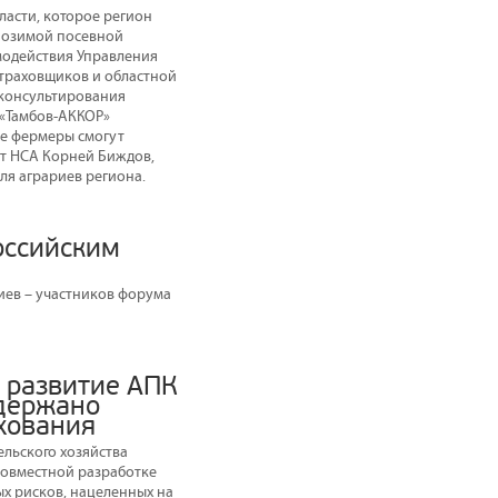
ласти, которое регион
е озимой посевной
модействия Управления
страховщиков и областной
 консультирования
 «Тамбов-АККОР»
де фермеры смогут
нт НСА Корней Биждов,
ля аграриев региона.
оссийским
ев – участников форума
 развитие АПК
держано
хования
льского хозяйства
совместной разработке
х рисков, нацеленных на