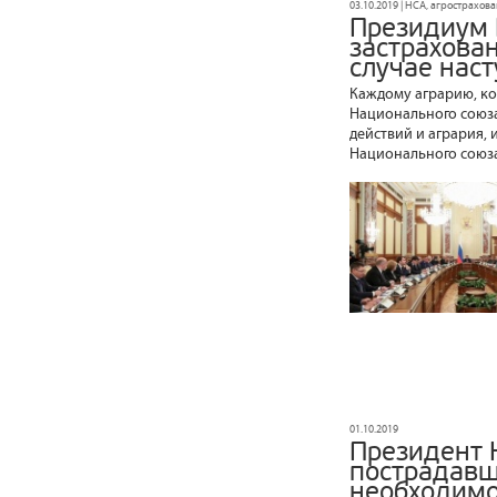
03.10.2019 | НСА, агрострахов
Президиум 
застрахова
случае нас
Каждому аграрию, ко
Национального союза
действий и агрария,
Национального союза
01.10.2019
Президент 
пострадавш
необходимо