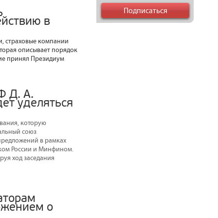
ь
ействию в
и, страховые компании
торая описывает порядок
ние принял Президиум
 Д. А.
дет уделяться
вания, которую
альный союз
предложений в рамках
ком России и Минфином.
руя ход заседания
аторам
ожением о