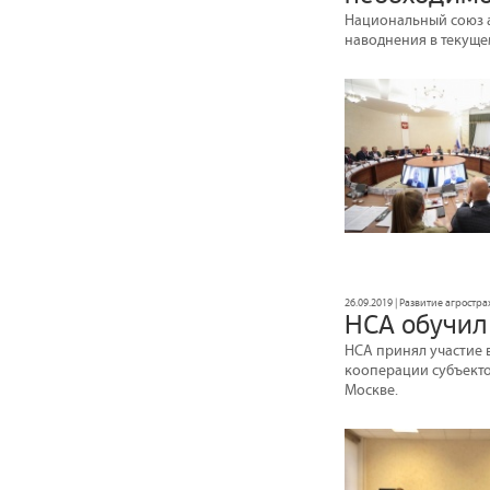
Национальный союз а
наводнения в текуще
26.09.2019 | Развитие агростр
НСА обучил
НСА принял участие 
кооперации субъекто
Москве.