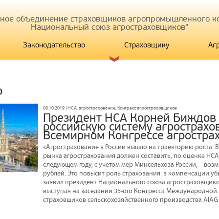
иное объединение страховщиков агропромышленного ко
Национальный союз агростраховщиков"
Законодательство
Страховщику
Аг
р
08.10.2019 | НСА, агрострахование, Конгресс агростраховщиков
Президент НСА Корней Биждов
российскую систему агрострахо
Всемирном Конгрессе агростра
«Агрострахование в России вышло на траекторию роста. В
рынка агрострахования должен составить, по оценке НСА, 
следующем году, с учетом мер Минсельхоза России, – возм
рублей. Это повысит роль страхования в компенсации убы
заявил президент Национального союза агростраховщик
выступая на заседании 35-ого Конгресса Международной
страховщиков сельскохозяйственного производства AIAG 