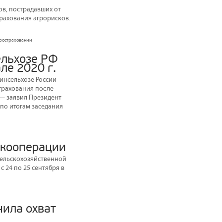
в, пострадавших от
трахования агрорисков.
агростраховании
ельхозе РФ
ле 2020 г.
инсельхозе России
страхования после
— заявил Президент
по итогам заседания
зкооперации
сельскохозяйственной
 24 по 25 сентября в
чила охват