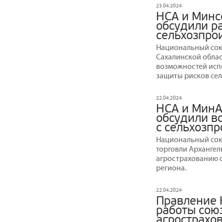
23.04.2024
НСА и Минс
обсудили р
сельхозпро
Национальный сою
Сахалинской облас
возможностей исп
защиты рисков сел
22.04.2024
НСА и МинА
обсудили в
с сельхозп
Национальный сою
торговли Архангел
агрострахованию 
региона.
22.04.2024
Правление 
работы сою
агрострахо