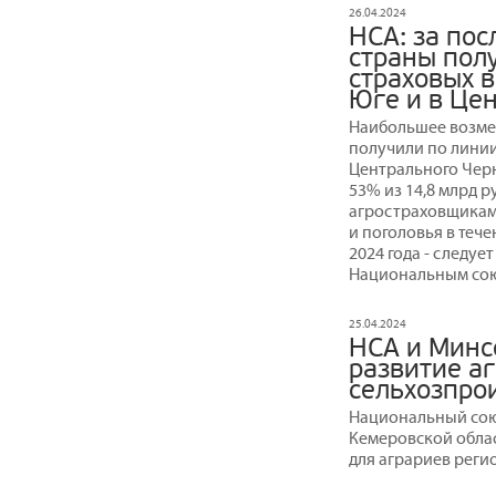
26.04.2024
НСА: за пос
страны пол
страховых в
Юге и в Це
Наибольшее возмещ
получили по линии
Центрального Черн
53% из 14,8 млрд 
агростраховщиками
и поголовья в тече
2024 года - следуе
Национальным сою
25.04.2024
НСА и Минс
развитие аг
сельхозпро
Национальный сою
Кемеровской обла
для аграриев реги