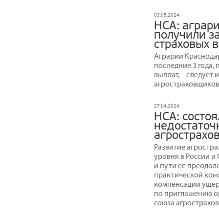
03.05.2024
НСА: аграр
получили за
страховых 
Аграрии Краснодар
последние 3 года,
выплат, – следует
агростраховщиков
27.04.2024
НСА: состо
недостаточ
агрострахо
Развитие агростра
уровня в России и
и пути ее преодол
практической кон
компенсации ущер
по приглашению о
союза агрострахо