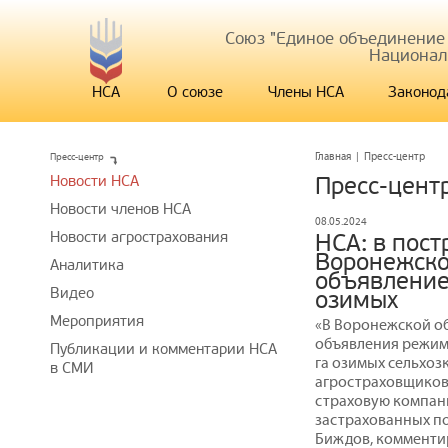
Союз "Единое объединение
Национал
НСА
О союзе
Члены НСА
Законод
Пресс-центр
Главная
|
Пресс-центр
Новости НСА
Пресс-цент
Новости членов НСА
08.05.2024
Новости агрострахования
НСА: в пос
Воронежско
Аналитика
объявление 
Видео
озимых
Мероприятия
«В Воронежской об
объявления режима
Публикации и комментарии НСА
га озимых сельхоз
в СМИ
агростраховщиков
страховую компан
застрахованных по
Биждов, комменти