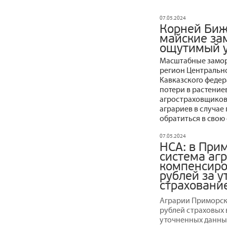
07.05.2024
Корней Биж
майские за
ощутимый у
Масштабные заморо
регион Центрально
Кавказского феде
потери в растение
агростраховщиков
аграриев в случае
обратиться в свою
07.05.2024
НСА: в При
система аг
компенсиро
рублей за у
страхование
Аграрии Приморско
рублей страховых 
уточненных данны