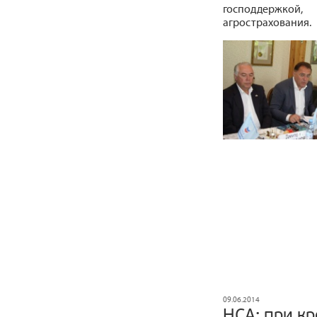
господдержкой
агрострахования.
09.06.2014
НСА: при к