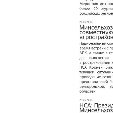
Мероприятие прошл
более 20 журна
российских регион
24.06.2014
Минсельхоз
совместную
агрострахо
Национальный сою
время встречи с п
АПК, а также с с
для выяснения 
агрострахования 
НСА Корней Биж
текущей ситуаци
проведение сезон
представителей Р
Белгородской, В
областей.
23.06.2014
НСА: Прези
Минсельхоз