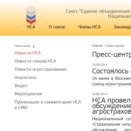
Союз "Единое объединение
Национал
НСА
О союзе
Члены НСА
Законод
Пресс-центр
Главная
|
Пресс-центр
Новости НСА
Пресс-цент
Новости членов НСА
25.06.2014
Новости агрострахования
Состоялось
Аналитика
24 июня в Москве
союза агрострахо
Видео
Мероприятия
24.06.2014
НСА провел
Публикации и комментарии НСА
обсуждение
в СМИ
агрострахо
Национальный со
«Страхование сег
обсуждение пр