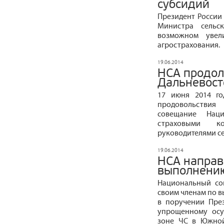
субсидий
Президент России
Министра сельс
возможном увел
агрострахования.
19.06.2014
НСА продол
Дальневост
17 июня 2014 го
продовольствия
совещание Наци
страховыми ко
руководителями с
19.06.2014
НСА направ
выполнению
Национальный со
своим членам по 
в поручении През
упрощенному осу
зоне ЧС в Южной