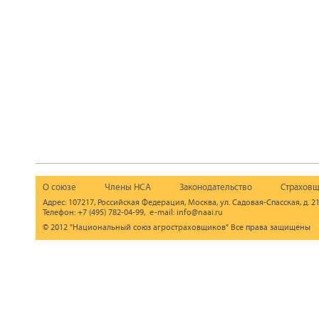
О союзе
Члены НСА
Законодательство
Страховщ
Адрес: 107217, Российская Федерация, Москва, ул. Садовая-Спасская, д. 21
Телефон: +7 (495) 782-04-99, e-mail: info@naai.ru
© 2012 "Национальный союз агростраховщиков" Все права защищены