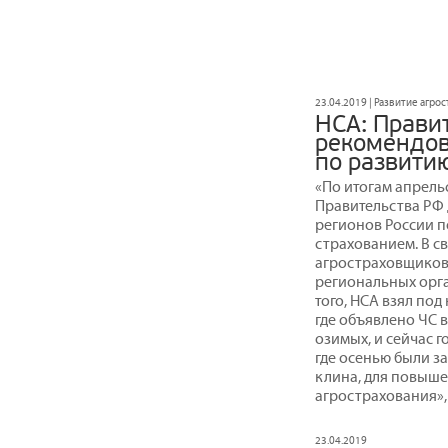
23.04.2019 | Развитие агро
НСА: Прави
рекомендов
по развити
«По итогам апрель
Правительства РФ
регионов России п
страхованием. В с
агростраховщиков
региональных орг
того, НСА взял по
где объявлено ЧС 
озимых, и сейчас г
где осенью были з
клина, для повыше
агрострахования»,
23.04.2019