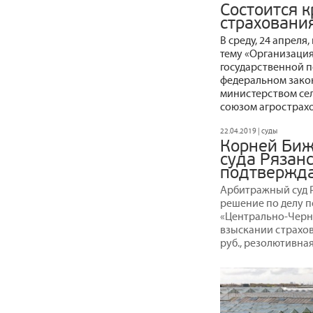
Состоится к
страхования
В среду, 24 апреля
тему «Организация
государственной п
федеральном зако
министерством се
союзом агрострах
22.04.2019 | суды
Корней Биж
суда Рязанс
подтвержда
Арбитражный суд 
решение по делу п
«Центрально-Черн
взыскании страхов
руб., резолютивная