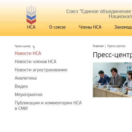
Союз "Единое объединение
Национал
НСА
О союзе
Члены НСА
Законод
Пресс-центр
Главная
|
Пресс-центр
Новости НСА
Пресс-цент
Новости членов НСА
Новости агрострахования
Аналитика
Видео
Мероприятия
Публикации и комментарии НСА
в СМИ