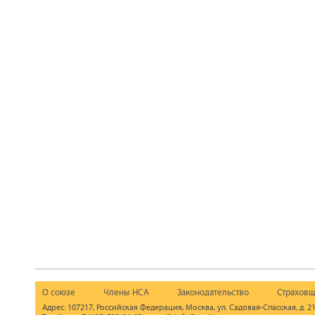
О союзе
Члены НСА
Законодательство
Страховщ
Адрес: 107217, Российская Федерация, Москва, ул. Садовая-Спасская, д. 21