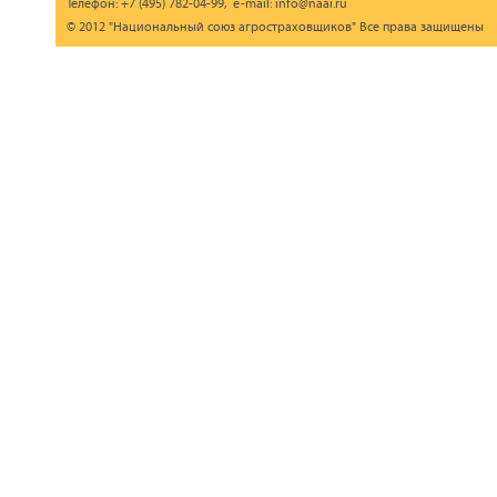
Телефон: +7 (495) 782-04-99, e-mail: info@naai.ru
© 2012 "Национальный союз агростраховщиков" Все права защищены