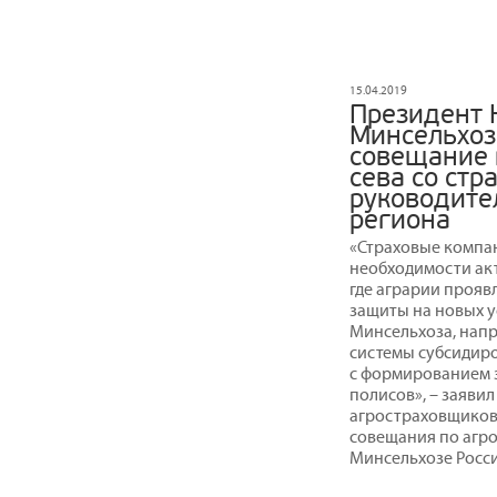
15.04.2019
Президент 
Минсельхоз
совещание 
сева со ст
руководите
региона
«Страховые компан
необходимости акт
где аграрии прояв
защиты на новых у
Минсельхоза, нап
системы субсидиро
с формированием 
полисов», – заяви
агростраховщиков
совещания по агро
Минсельхозе Росси