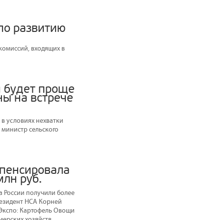
по развитию
комиссий, входящих в
м будет проще
ны на встрече
в условиях нехватки
а министр сельского
мпенсировала
лн руб.
а России получили более
президент НСА Корней
Экспо: Картофель Овощи
ерских хозяйств.