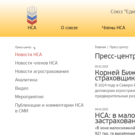
Союз "Ед
НСА
О союзе
Члены НСА
Пресс-центр
Главная
|
Пресс-центр
Новости НСА
Пресс-цент
Новости членов НСА
05.02.2025
Корней Биж
Новости агрострахования
страховщик
Аналитика
В 2024 году в Север
Видео
договорам агрострах
предварительные рез
Мероприятия
Публикации и комментарии НСА
04.02.2025
в СМИ
НСА: в мал
застрахова
«В зоне малоснежной
921 тыс. га высеянных