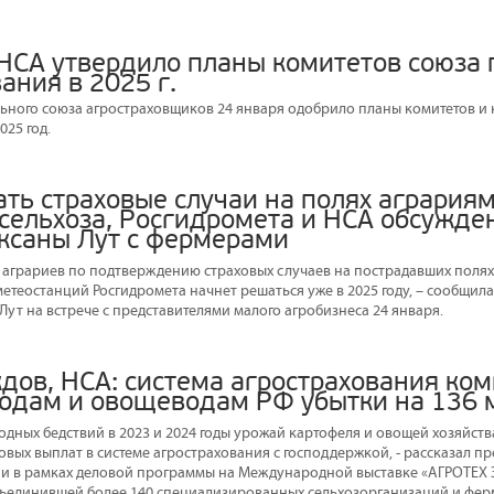
НСА утвердило планы комитетов союза 
ания в 2025 г.
ного союза агростраховщиков 24 января одобрило планы комитетов и 
025 год.
ть страховые случаи на полях агрария
сельхоза, Росгидромета и НСА обсужде
ксаны Лут с фермерами
аграриев по подтверждению страховых случаев на пострадавших полях 
етеостанций Росгидромета начнет решаться уже в 2025 году, – сообщил
Лут на встрече с представителями малого агробизнеса 24 января.
дов, НСА: система агрострахования ко
одам и овощеводам РФ убытки на 136 м
одных бедствий в 2023 и 2024 годы урожай картофеля и овощей хозяйств
овых выплат в системе агрострахования с господдержкой, - рассказал 
и в рамках деловой программы на Международной выставке «АГРОТЕХ 
бъединившей более 140 специализированных сельхозорганизаций и ферм