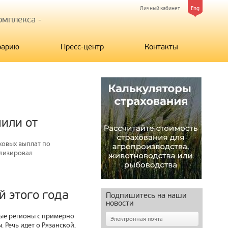
Личный кабинет
Eng
мплекса -
рарию
Пресс-центр
Контакты
чили от
ховых выплат по
ализировал
 этого года
Подпишитесь на наши
новости
ые регионы с примерно
ы. Речь идет о Рязанской,