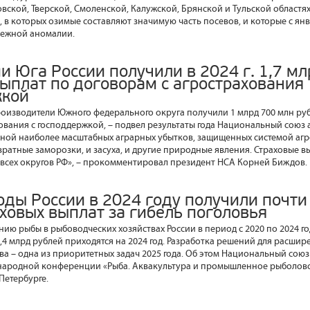
вской, Тверской, Смоленской, Калужской, Брянской и Тульской областях
в которых озимые составляют значимую часть посевов, и которые с янв
нежной аномалии.
и Юга России получили в 2024 г. 1,7 м
выплат по договорам с агрострахования
жкой
производители Южного федерального округа получили 1 млрд 700 млн ру
ования с господдержкой, – подвел результаты года Национальный союз 
оной наиболее масштабных аграрных убытков, защищенных системой агр
вратные заморозки, и засуха, и другие природные явления. Страховые 
всех округов РФ», – прокомментировал президент НСА Корней Биждов.
оды России в 2024 году получили почти
ховых выплат за гибель поголовья
ию рыбы в рыбоводческих хозяйствах России в период с 2020 по 2024 го
1,4 млрд рублей приходятся на 2024 год. Разработка решений для расши
ва – одна из приоритетных задач 2025 года. Об этом Национальный сою
ародной конференции «Рыба. Аквакультура и промышленное рыболовст
-Петербурге.