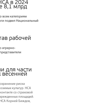
НСА в 2024
е 8,1 млрд
по всем категориям
тоги подвел Национальный
тав рабочей
о аграрно-
представители
и для части
к весенней
сохранение риска
а озимых культур. НСА
контакте со страховой
оврежденных площадей.
т НСА Корней Биждов,