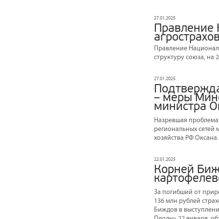
27.01.2025
Правление 
агрострахов
Правление Националь
структуру союза, на 2
27.01.2025
Подтвержда
– меры Мин
министра О
Назревшая проблема 
региональных сетей м
хозяйства РФ Оксана 
22.01.2025
Корней Биж
картофелев
За погибший от прир
136 млн рублей страх
Биждов в выступлени
Плоды» 22 января, о