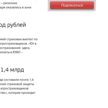
 – регионах
аря оказались в зоне
лрд рублей
блей страховых выплат по
агростраховщиков. «Юг в
острахования: здесь
выплаты в ЮФО –
 1,4 млрд
да составили почти 1,6
рения страховой защиты
з агростраховщиков
во», которая проходит