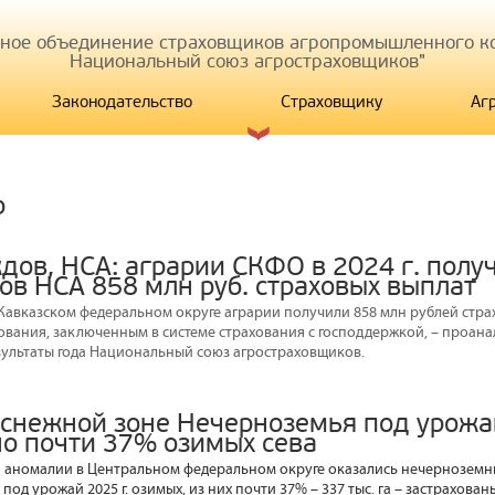
иное объединение страховщиков агропромышленного ко
Национальный союз агростраховщиков"
Законодательство
Страховщику
Аг
р
дов, НСА: аграрии СКФО в 2024 г. полу
ов НСА 858 млн руб. страховых выплат
о-Кавказском федеральном округе аграрии получили 858 млн рублей стра
ования, заключенным в системе страхования с господдержкой, – проан
ультаты года Национальный союз агростраховщиков.
оснежной зоне Нечерноземья под урожай
но почти 37% озимых сева
 аномалии в Центральном федеральном округе оказались нечерноземн
 под урожай 2025 г. озимых, из них почти 37% – 337 тыс. га – застрахован