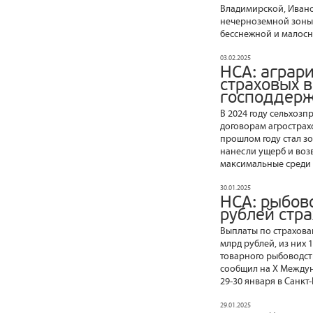
Владимирской, Ивано
нечерноземной зоны, 
бесснежной и малос
03.02.2025
НСА: аграри
страховых 
господдер
В 2024 году сельхоз
договорам агрострах
прошлом году стал з
нанесли ущерб и воз
максимальные среди 
30.01.2025
НСА: рыбов
рублей стра
Выплаты по страхован
млрд рублей, из них 
товарного рыбоводст
сообщил на X Междун
29-30 января в Санкт
29.01.2025