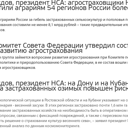
дов, президент НСА: агростраховщики 
тили аграриям 54 регионов России боле
аграриям России за гибель застрахованных сельхозкультур и поголовья 
ования составили не менее 8,1 млрд рублей – такие предварительные и
ов.
омитет Совета Федерации утвердил сос
развитию агрострахования
 группа займется вопросами развития агрострахования при Комитете п
олитике и природопользованию Совета Федерации, в ее состав вошли 
 агростраховщиков.
дов, президент НСА: на Дону и на Кубан
 га застрахованных озимых повышен рис
рологической ситуации в Ростовской области и на Кубани указывает на 
нария - весенней засухи. В этих регионах застраховано почти 1,6 млн г
мание застрахованных хозяйств на необходимость быть в оперативном 
опросам, связанным с фиксацией повреждений, а также с пересевом п
ть решение о страховании культур весеннего сева», – заявил президен
енный анализ по данным космомониторинга.