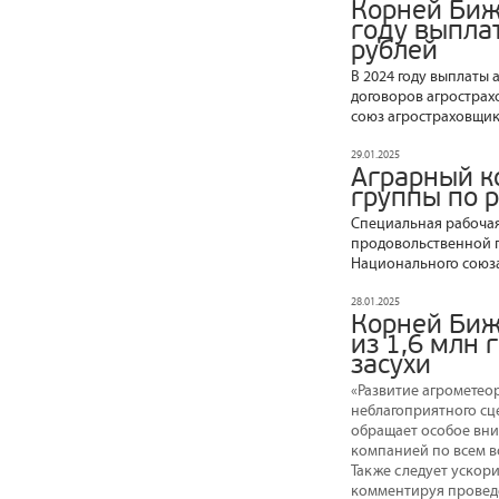
Корней Биж
году выпла
рублей
В 2024 году выплаты 
договоров агрострах
союз агростраховщик
29.01.2025
Аграрный к
группы по 
Специальная рабочая
продовольственной п
Национального союза
28.01.2025
Корней Биж
из 1,6 млн
засухи
«Развитие агрометео
неблагоприятного сце
обращает особое вни
компанией по всем в
Также следует ускори
комментируя провед