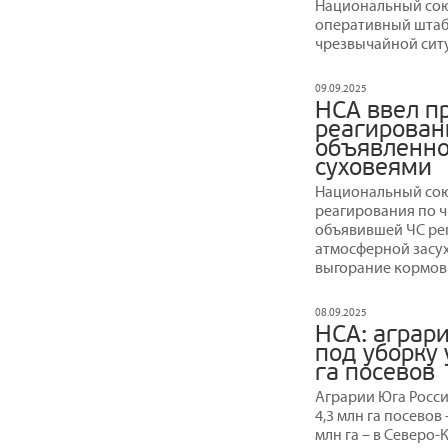
Национальный сою
оперативный штаб
чрезвычайной ситу
09.09.2025
НСА ввел п
реагирован
объявленной
суховеями
Национальный сою
реагирования по ч
объявившей ЧС рег
атмосферной засух
выгорание кормовы
08.09.2025
НСА: аграр
под уборку 
га посевов
Аграрии Юга Росси
4,3 млн га посевов
млн га – в Северо-