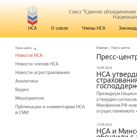
Союз "Единое объединение
Национал
НСА
О союзе
Члены НСА
Законод
Пресс-центр
Главная
|
Пресс-центр
Новости НСА
Пресс-цент
Новости членов НСА
16.09.2025
Новости агрострахования
НСА утверд
страховани
Аналитика
господдер
Видео
Президиум Национ
Мероприятия
утвердил согласов
Минфином РФ новы
Публикации и комментарии НСА
осуществляемого 
в СМИ
15.09.2025
НСА и Минс