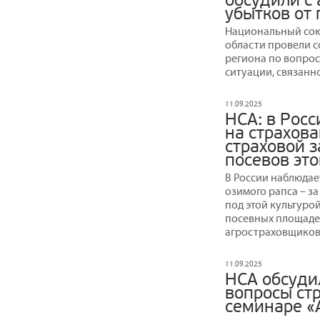
обсудили с
убытков от
Национальный сою
области провели 
региона по вопро
ситуации, связанн
11.09.2025
НСА: в Росс
на страхова
страховой 
посевов эт
В России наблюдае
озимого рапса – з
под этой культурой
посевных площаде
агростраховщиков
11.09.2025
НСА обсуди
вопросы ст
семинаре «