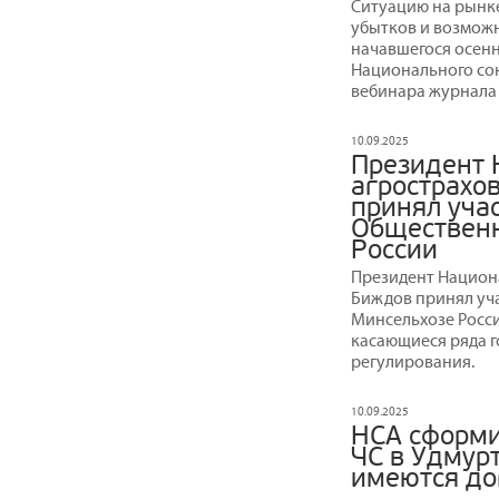
Ситуацию на рынк
убытков и возможн
начавшегося осенн
Национального со
вебинара журнала
10.09.2025
Президент 
агрострахо
принял уча
Общественн
России
Президент Национ
Биждов принял уча
Минсельхозе Росси
касающиеся ряда 
регулирования.
10.09.2025
НСА сформи
ЧС в Удмурт
имеются до