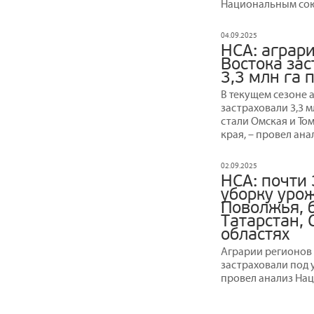
Национальным сою
04.09.2025
НСА: аграр
Востока зас
3,3 млн га 
В текущем сезоне 
застраховали 3,3 м
стали Омская и То
края, – провел ан
02.09.2025
НСА: почти 
уборку урож
Поволжья, 
Татарстан, 
областях
Аграрии регионов
застраховали под у
провел анализ На