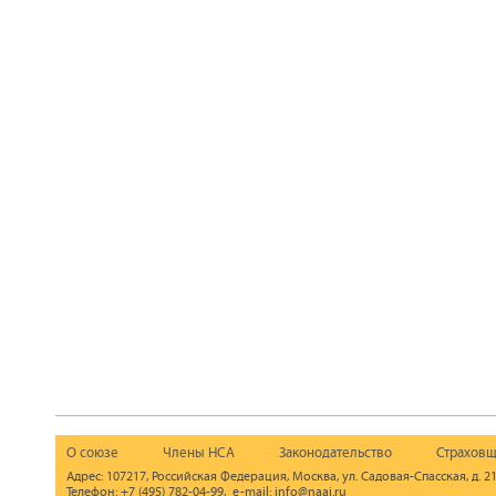
О союзе
Члены НСА
Законодательство
Страховщ
Адрес: 107217, Российская Федерация, Москва, ул. Садовая-Спасская, д. 21
Телефон: +7 (495) 782-04-99, e-mail: info@naai.ru