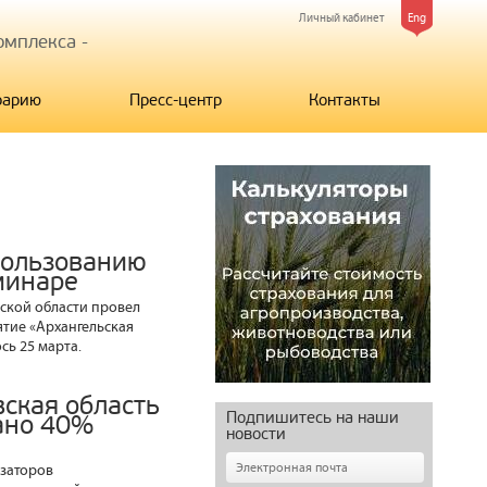
Личный кабинет
Eng
мплекса -
рарию
Пресс-центр
Контакты
пользованию
минаре
ской области провел
тие «Архангельская
сь 25 марта.
ская область
Подпишитесь на наши
вано 40%
новости
заторов