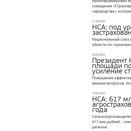
проинформировал агр
совещании «Страхова
садоводства», которы
21.03.2025
НСА: под у
застрахован
Национальный союз 
области по страхова
20.03.2025
Президент 
площади пос
усиление с
Повышение эффективн
важных вопросов, по
19.03.2025
НСА: 617 м
агрострахо
года
Сельхозпроизводители
617 млн рублей – та
регионе.