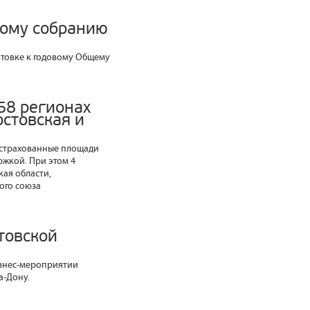
вому собранию
товке к годовому Общему
58 регионах
остовская и
застрахованные площади
ржкой. При этом 4
кая области,
ого союза
товской
изнес-мероприятии
а-Дону.