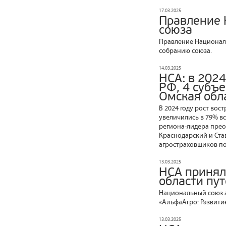
17.03.2025
Правление 
союза
Правление Националь
собранию союза.
14.03.2025
НСА: в 2024
РФ, 4 субъе
Омская обл
В 2024 году рост во
увеличились в 79% вс
региона-лидера преод
Краснодарский и Ста
агростраховщиков по 
13.03.2025
НСА принял
области пу
Национальный союз 
«АльфаАгро: Развитие
13.03.2025