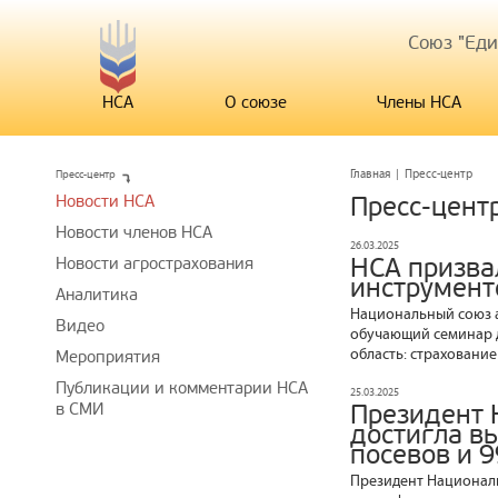
Союз "Ед
НСА
О союзе
Члены НСА
Пресс-центр
Главная
|
Пресс-центр
Новости НСА
Пресс-цент
Новости членов НСА
26.03.2025
НСА призва
Новости агрострахования
инструмент
Аналитика
Национальный союз а
Видео
обучающий семинар д
область: страхование
Мероприятия
Публикации и комментарии НСА
25.03.2025
в СМИ
Президент 
достигла в
посевов и 
Президент Национал