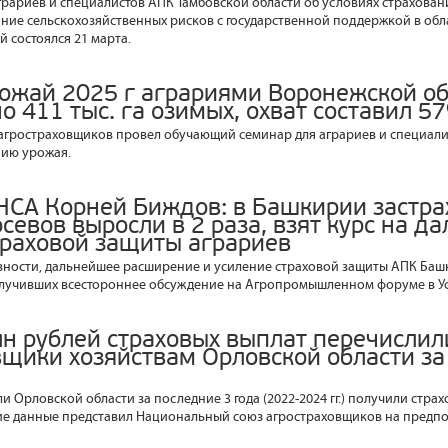
ариев и специалистов АПК Тамбовской области об условиях страхован
ние сельскохозяйственных рисков с государственной поддержкой в обл
й состоялся 21 марта.
рожай 2025 г аграриями Воронежской о
о 411 тыс. га озимых, охват составил 5
агростраховщиков провел обучающий семинар для аграриев и специал
нию урожая.
НСА Корней Биждов: в Башкирии застр
евов выросли в 2 раза, взят курс на д
траховой защиты аграриев
ости, дальнейшее расширение и усиление страховой защиты АПК Башк
лучивших всестороннее обсуждение на Агропромышленном форуме в Уф
лн рублей страховых выплат перечислил
вщики хозяйствам Орловской области за
 Орловской области за последние 3 года (2022-2024 гг.) получили стра
кие данные представил Национальный союз агростраховщиков на предп