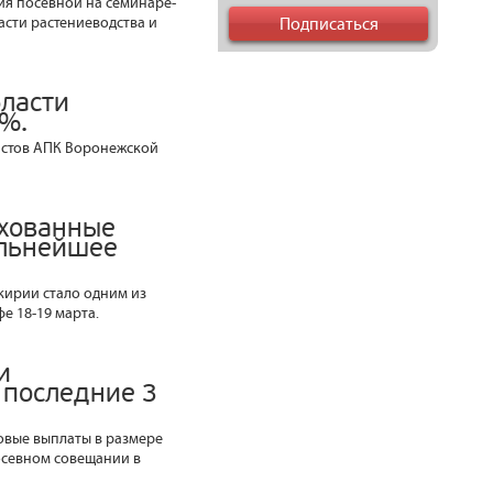
ия посевной на семинаре-
асти растениеводства и
бласти
7%.
истов АПК Воронежской
ахованные
альнейшее
ирии стало одним из
е 18-19 марта.
и
 последние 3
ховые выплаты в размере
осевном совещании в