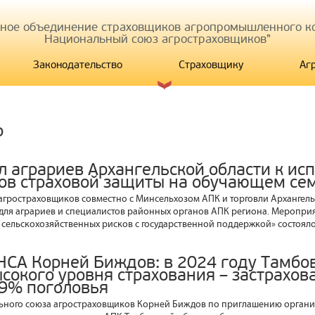
иное объединение страховщиков агропромышленного ко
Национальный союз агростраховщиков"
Законодательство
Страховщику
Аг
р
л аграриев Архангельской области к ис
ов страховой защиты на обучающем се
гростраховщиков совместно с Минсельхозом АПК и торговли Архангель
ля аграриев и специалистов районных органов АПК региона. Мероприя
 сельскохозяйственных рисков с государственной поддержкой» состояло
НСА Корней Биждов: в 2024 году Тамбов
ысокого уровня страхования – застрахо
99% поголовья
ьного союза агростраховщиков Корней Биждов по приглашению органи