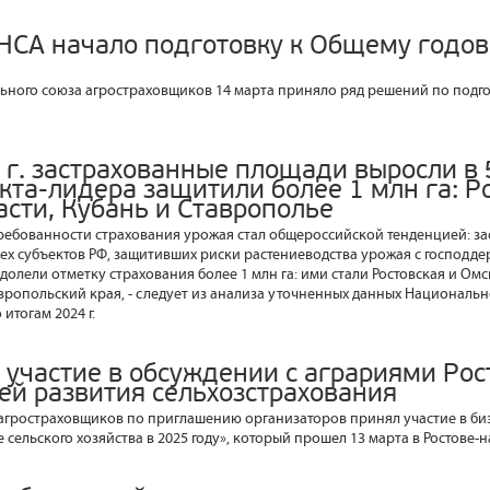
НСА начало подготовку к Общему годо
ного союза агростраховщиков 14 марта приняло ряд решений по подго
 г. застрахованные площади выросли в 
кта-лидера защитили более 1 млн га: Р
асти, Кубань и Ставрополье
стребованности страхования урожая стал общероссийской тенденцией: 
ех субъектов РФ, защитивших риски растениеводства урожая с господде
олели отметку страхования более 1 млн га: ими стали Ростовская и Омс
вропольский края, - следует из анализа уточненных данных Национальн
итогам 2024 г.
 участие в обсуждении с аграриями Рос
тей развития сельхозстрахования
агростраховщиков по приглашению организаторов принял участие в б
 сельского хозяйства в 2025 году», который прошел 13 марта в Ростове-н