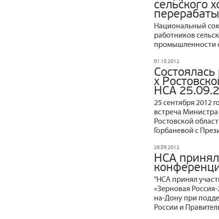
сельского х
перерабат
Национальный сою
работников сельс
промышленности с
01.10.2012
Состоялась 
х Ростовско
НСА 25.09.
25 сентября 2012 г
встреча Министра 
Ростовской области
Горбаневой с През
28.09.2012
НСА принял
конференци
"НСА принял учас
«Зерновая Россия-2
на-Дону при подде
России и Правител