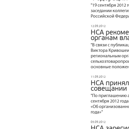
"19 сентября 2012
заседании коллеги
Российской Федер
12.09.2012
НСА рекоме
органам вл
"В связи с публика
Виктора Кривошеи
региональным орг
сельхозтоваропро
основные положени
11.09.2012
НСА принял
совещании в
"По приглашению 
сентября 2012 год
«Об организованн
года»"
05.09.2012
НСА зареги