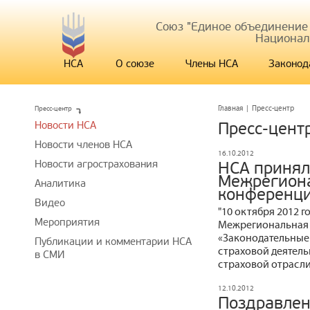
Союз "Единое объединение
Национал
НСА
О союзе
Члены НСА
Законод
Пресс-центр
Главная
|
Пресс-центр
Новости НСА
Пресс-цент
Новости членов НСА
16.10.2012
Новости агрострахования
НСА принял 
Межрегиона
Аналитика
конференци
Видео
"10 октября 2012 го
Мероприятия
Межрегиональная 
«Законодательные
Публикации и комментарии НСА
страховой деятель
в СМИ
страховой отрасли
12.10.2012
Поздравлен