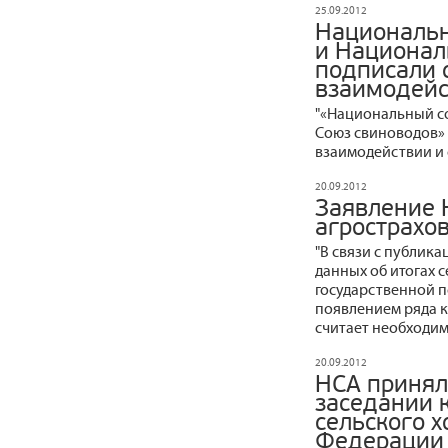
25.09.2012
Национальн
и Национал
подписали 
взаимодейс
"«Национальный с
Союз свиноводов»
взаимодействии и 
20.09.2012
Заявление 
агрострахо
"В связи с публик
данных об итогах 
государственной п
появлением ряда 
считает необходим
20.09.2012
НСА принял
заседании 
сельского х
Федерации