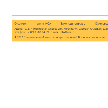
О союзе
Члены НСА
Законодательство
Страховщ
Адрес: 107217, Российская Федерация, Москва, ул. Садовая-Спасская, д. 21
Телефон: +7 (495) 782-04-99, e-mail: info@naai.ru
© 2012 "Национальный союз агростраховщиков" Все права защищены