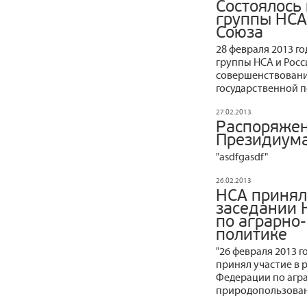
Состоялось
группы НСА
Союза
28 февраля 2013 г
группы НСА и Росс
совершенствовани
государственной 
27.02.2013
Распоряжен
Президиума
"asdfgasdf"
26.02.2013
НСА принял
заседании 
по аграрно
политике
"26 февраля 2013 
принял участие в 
Федерации по агр
природопользован