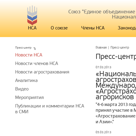
Союз "Единое объединение
Национал
НСА
О союзе
Члены НСА
Законод
Пресс-центр
Главная
|
Пресс-центр
Новости НСА
Пресс-цент
Новости членов НСА
07.03.2013
Новости агрострахования
«Национал
агрострахо
Аналитика
Междунаро
Видео
«Агрострах
агрорисков 
Мероприятия
"4-6 марта 2013 г
Публикации и комментарии НСА
принял участие в
в СМИ
«Агрострахование 
и Азии»."
05.03.2013