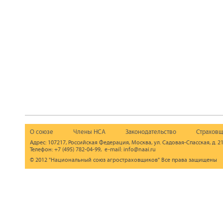
О союзе
Члены НСА
Законодательство
Страховщ
Адрес: 107217, Российская Федерация, Москва, ул. Садовая-Спасская, д. 21
Телефон: +7 (495) 782-04-99, e-mail: info@naai.ru
© 2012 "Национальный союз агростраховщиков" Все права защищены