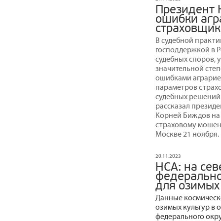
Президент 
ошибки агр
страховщи
В судебной практи
господдержкой в Р
судебных споров, 
значительной сте
ошибками аграрие
параметров страхо
судебных решений 
рассказал презид
Корней Биждов на
страховому мошенн
Москве 21 ноября.
20.11.2023
НСА: на се
федерально
для озимых
Данные космическо
озимых культур в 
федерального окру