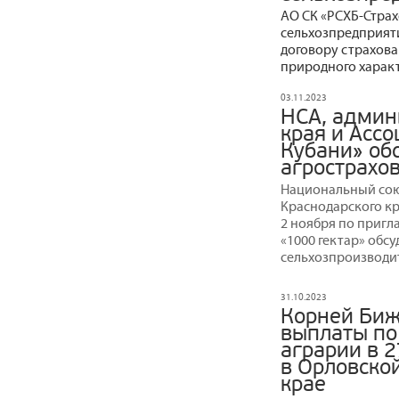
АО СК «РСХБ-Стра
сельхозпредприят
договору страхова
природного харак
03.11.2023
НСА, админ
края и Асс
Кубани» об
агрострахо
Национальный сою
Краснодарского к
2 ноября по приг
«1000 гектар» обс
сельхозпроизводит
31.10.2023
Корней Бижд
выплаты по
аграрии в 
в Орловско
крае