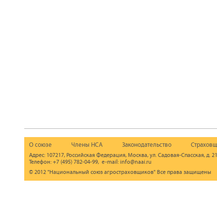
О союзе
Члены НСА
Законодательство
Страховщ
Адрес: 107217, Российская Федерация, Москва, ул. Садовая-Спасская, д. 21
Телефон: +7 (495) 782-04-99, e-mail: info@naai.ru
© 2012 "Национальный союз агростраховщиков" Все права защищены