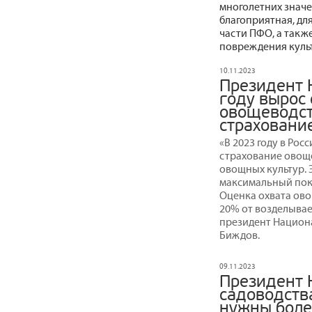
многолетних значе
благоприятная, дл
части ПФО, а такж
повреждения культ
10.11.2023
Президент 
году вырос 
овощеводст
страховани
«В 2023 году в Рос
страхование овощей
овощных культур. 
максимальный показ
Оценка охвата ово
20% от возделывае
президент Национ
Биждов.
09.11.2023
Президент 
садоводства
нужны боле