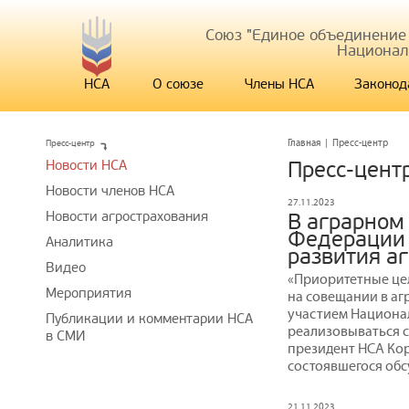
Союз "Единое объединение
Национал
НСА
О союзе
Члены НСА
Законод
Пресс-центр
Главная
|
Пресс-центр
Новости НСА
Пресс-цент
Новости членов НСА
27.11.2023
Новости агрострахования
В аграрном
Федерации
Аналитика
развития а
Видео
«Приоритетные це
Мероприятия
на совещании в аг
участием Национал
Публикации и комментарии НСА
реализовываться с
в СМИ
президент НСА Ко
состоявшегося об
21.11.2023