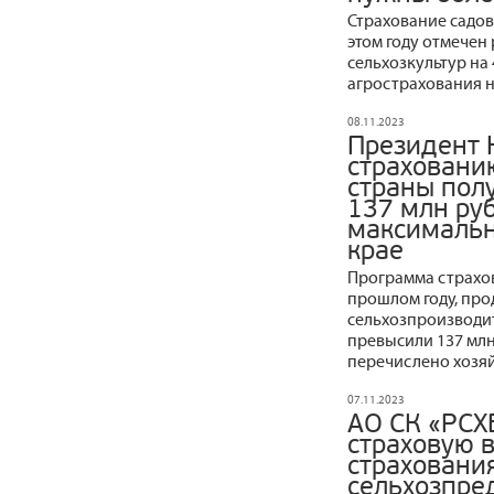
Страхование садов
этом году отмечен
сельхозкультур на 
агрострахования н
08.11.2023
Президент 
страховани
страны пол
137 млн ру
максимальн
крае
Программа страхов
прошлом году, про
сельхозпроизводит
превысили 137 млн
перечислено хозя
07.11.2023
АО СК «РСХ
страховую 
страхования
сельхозпре