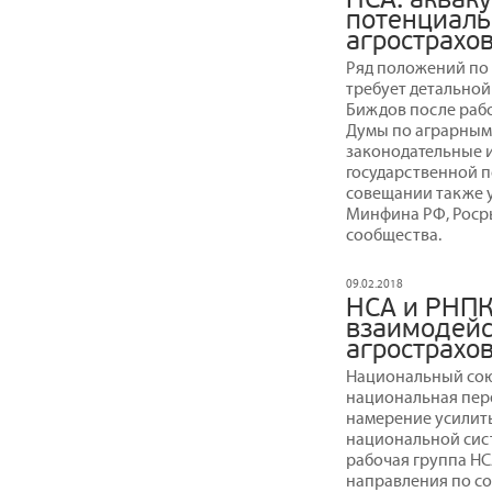
потенциал
агрострахо
Ряд положений по
требует детальной
Биждов после рабо
Думы по аграрным
законодательные и
государственной п
совещании также 
Минфина РФ, Росры
сообщества.
09.02.2018
НСА и РНП
взаимодейс
агрострахо
Национальный сою
национальная пер
намерение усилит
национальной сист
рабочая группа НС
направления по с