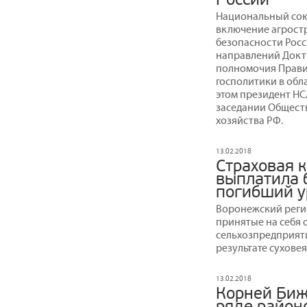
Национальный сою
включение агрост
безопасности Росс
направлений Доктр
полномочия Прави
госполитики в обл
этом президент НС
заседании Обществ
хозяйства РФ.
13.02.2018
Страховая 
выплатила б
погибший у
Воронежский реги
принятые на себя 
сельхозпредприяти
результате сухове
13.02.2018
Корней Биж
ряде район