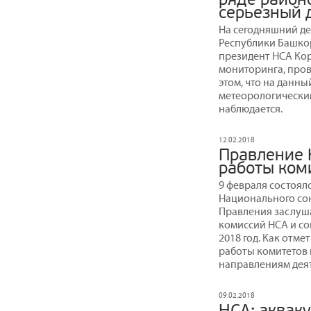
серьезный 
На сегодняшний де
Республики Башкор
президент НСА Ко
мониторинга, пров
этом, что на данн
метеорологическим
наблюдается.
12.02.2018
Правление 
работы ком
9 февраля состоял
Национального со
Правления заслуша
комиссий НСА и со
2018 год. Как отм
работы комитетов
направлениям деят
09.02.2018
НСА: аквак