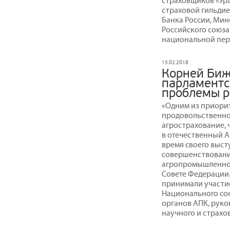
страховщиков «Ур
страховой гильдие
Банка России, Мин
Российского союза
национальной пер
15.02.2018
Корней Биж
парламентс
проблемы р
«Одним из приори
продовольственно
агрострахование, 
в отечественный А
время своего выст
совершенствовани
агропромышленног
Совете Федерации.
принимали участие
Национального со
органов АПК, руко
научного и страхо