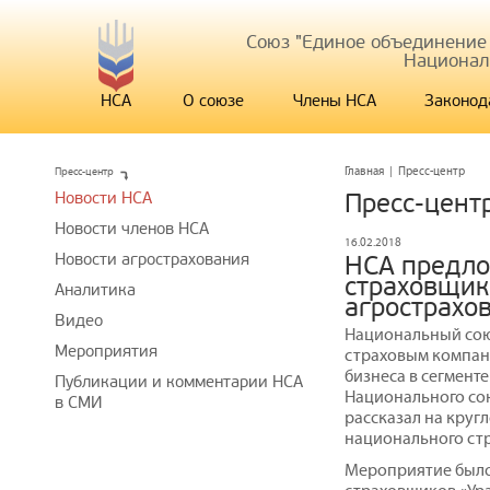
Союз "Единое объединение
Национал
НСА
О союзе
Члены НСА
Законод
Пресс-центр
Главная
|
Пресс-центр
Новости НСА
Пресс-цент
Новости членов НСА
16.02.2018
Новости агрострахования
НСА предл
страховщик
Аналитика
агрострахо
Видео
Национальный сою
Мероприятия
страховым компан
бизнеса в сегмент
Публикации и комментарии НСА
Национального со
в СМИ
рассказал на круг
национального стр
Мероприятие было