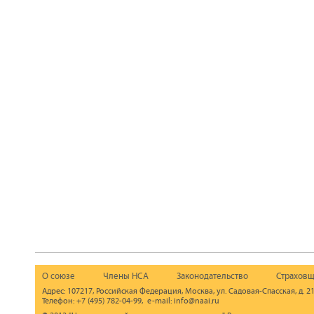
О союзе
Члены НСА
Законодательство
Страховщ
Адрес: 107217, Российская Федерация, Москва, ул. Садовая-Спасская, д. 21
Телефон: +7 (495) 782-04-99, e-mail: info@naai.ru