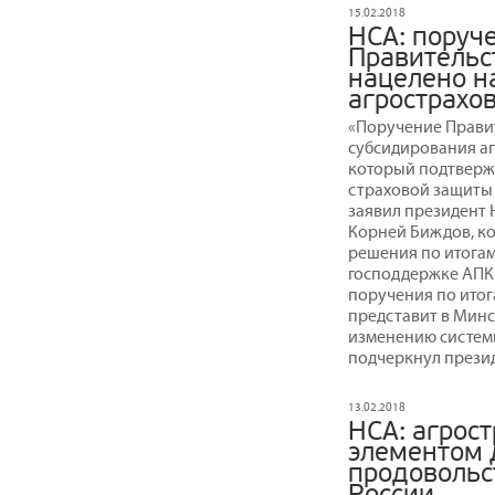
15.02.2018
НСА: поруч
Правительс
нацелено н
агрострахо
«Поручение Прави
субсидирования аг
который подтверж
страховой защиты 
заявил президент
Корней Биждов, к
решения по итога
господдержке АПК.
поручения по итог
представит в Мин
изменению систем
подчеркнул презид
13.02.2018
НСА: агрос
элементом 
продовольс
России