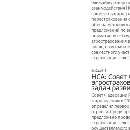
ближайшую перспе
взаимодействия НС
совместных програ
перестрахования с
обмена методологи
предложений по в
нормативную базу,
агрострахования в
числе, на вырабо
совместного участ
страхования сельс
05.02.2018
НСА: Совет
агрострахо
задач разв
Совет Федерации 
к проведению в 20
определил первоо
отрасли. Среди п
предложено продо
страхования сельс
осуществляемого в