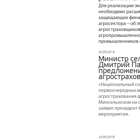
Для реализации эк
необходимо расши
защищающих фина
агросектора – об 
агростраховщиков
агропромышленном
промышленников 
26.09.2018
Министр се
Дмитрий Па
предложени
агрострахо
«Национальный со
первоочередных м
агрострахования д
Минсельхозом на 
заявил президент 
мероприятия.
24.09.2018