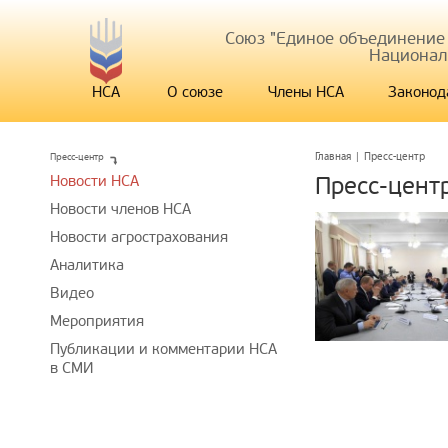
Союз "Единое объединение
Национал
НСА
О союзе
Члены НСА
Законод
Пресс-центр
Главная
|
Пресс-центр
Новости НСА
Пресс-цент
Новости членов НСА
Новости агрострахования
Аналитика
Видео
Мероприятия
Публикации и комментарии НСА
в СМИ