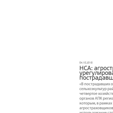
04.10.2018
НСА: агрос
урегулиров
пострадавш
«В пострадавших о
сельхозкультур ра
четвертое хозяйств
органов АПК регио
которым, в рамках
агростраховщиков,
использование стр