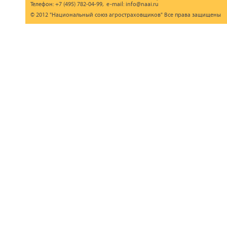
Телефон: +7 (495) 782-04-99, e-mail: info@naai.ru
© 2012 "Национальный союз агростраховщиков" Все права защищены