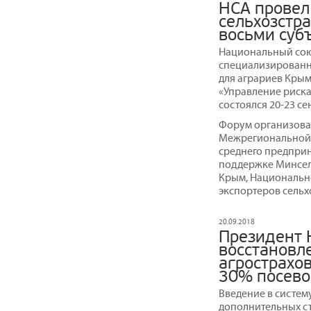
НСА провел
сельхозстр
восьми суб
Национальный сою
специализированн
для аграриев Крым
«Управление риска
состоялся 20-23 се
Форум организовал
Межрегиональной 
среднего предпри
поддержке Минсел
Крым, Национальн
экспортеров сельх
20.09.2018
Президент 
восстановл
агрострахо
30% посевов
Введение в систем
дополнительных с