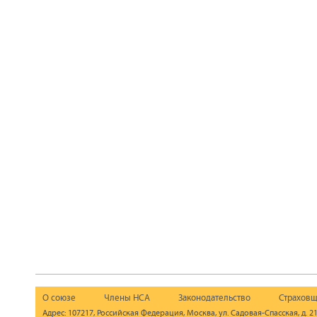
О союзе
Члены НСА
Законодательство
Страховщ
Адрес: 107217, Российская Федерация, Москва, ул. Садовая-Спасская, д. 21