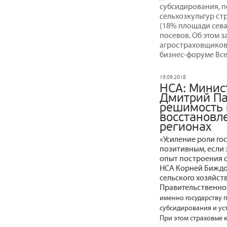
субсидирования, п
сельхозкультур ст
(18% площади сева)
посевов. Об этом 
агростраховщиков
бизнес-форуме Все
19.09.2018
НСА: Минист
Дмитрий Па
решимость 
восстановл
регионах
«Усиление роли го
позитивным, если 
опыт построения с
НСА Корней Биждо
сельского хозяйст
Правительственном
именно государству 
субсидирования и ус
При этом страховые 