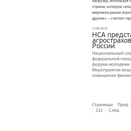
нагрузку, используя 
страны, которую сег
мировом рынке агроп
другие», – считает п
13.09.2018
НСА предст
агрострахо
России
Национальный сою
федеральной площ
форума молодежи ю
Мероприятие вошл
повышение финанс
Страницы:
Пред.
232
След.