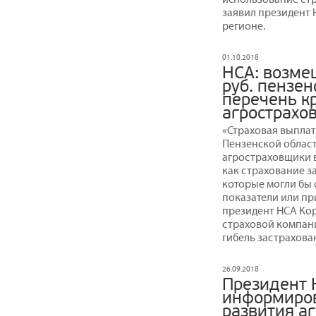
заявил президент
регионе.
01.10.2018
НСА: возме
руб. пензе
перечень к
агрострахо
«Страховая выплат
Пензенской област
агростраховщики в
как страхование з
которые могли бы 
показатели или пр
президент НСА Ко
страховой компании
гибель застрахова
26.09.2018
Президент 
информиров
развития а