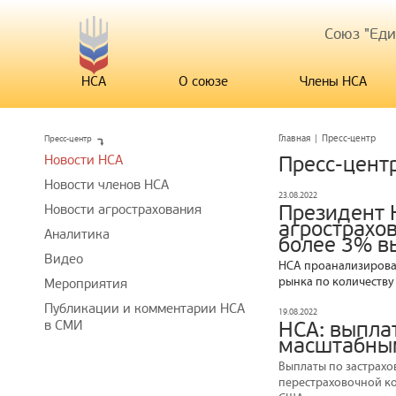
Союз "Ед
НСА
О союзе
Члены НСА
Пресс-центр
Главная
|
Пресс-центр
Новости НСА
Пресс-цент
Новости членов НСА
23.08.2022
Президент 
Новости агрострахования
агрострахо
Аналитика
более 3% в
Видео
НСА проанализировал
рынка по количеству
Мероприятия
Публикации и комментарии НСА
19.08.2022
в СМИ
НСА: выплат
масштабны
Выплаты по застрахо
перестраховочной ком