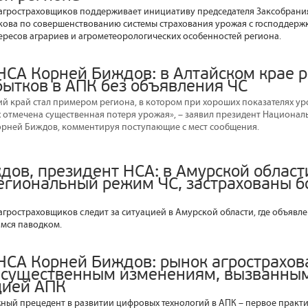
гростраховщиков поддерживает инициативу председателя Заксобрания
ова по совершенствованию системы страхования урожая с господдержк
тересов аграриев и агрометеорологических особенностей региона.
НСА Корней Биждов: в Алтайском крае 
бытков в АПК без объявления ЧС
кий край стал примером региона, в котором при хороших показателях у
х отмечена существенная потеря урожая», – заявил президент Национал
рней Биждов, комментируя поступающие с мест сообщения.
дов, президент НСА: в Амурской области
егиональный режим ЧС, застрахованы бо
гростраховщиков следит за ситуацией в Амурской области, где объявл
имся паводком.
НСА Корней Биждов: рынок агрострахов
к существенным изменениям, вызванны
цией АПК
жный прецедент в развитии цифровых технологий в АПК – первое практ