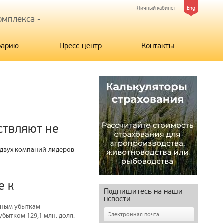
Личный кабинет
Eng
мплекса -
рарию
Пресс-центр
Контакты
ствляют не
 двух компаний-лидеров
e к
Подпишитесь на наши
новости
тным убыткам
бытком 129,1 млн. долл.