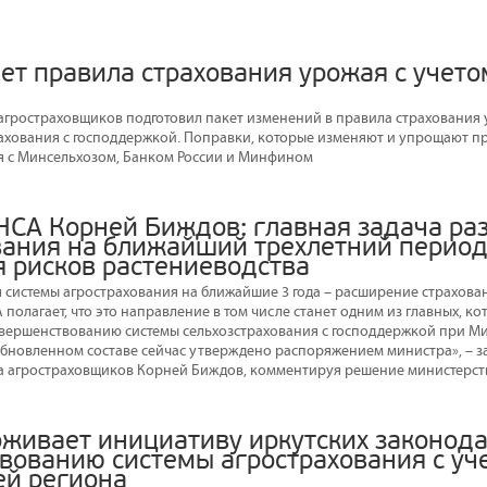
ет правила страхования урожая с учето
гростраховщиков подготовил пакет изменений в правила страхования
ахования с господдержкой. Поправки, которые изменяют и упрощают п
я с Минсельхозом, Банком России и Минфином
НСА Корней Биждов: главная задача ра
вания на ближайший трехлетний период
я рисков растениеводства
я системы агрострахования на ближайшие 3 года – расширение страхова
 полагает, что это направление в том числе станет одним из главных, к
овершенствованию системы сельхозстрахования с господдержкой при Ми
обновленном составе сейчас утверждено распоряжением министра», – з
а агростраховщиков Корней Биждов, комментируя решение министерст
живает инициативу иркутских законода
вованию системы агрострахования с уч
ей региона