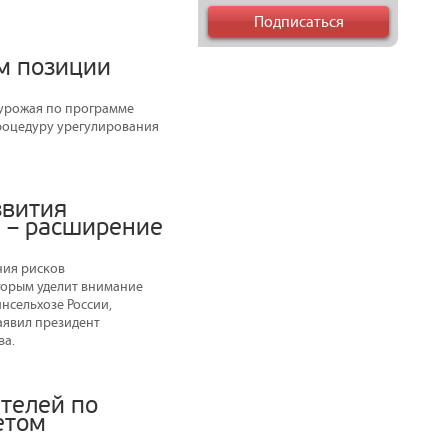
м позиции
 урожая по программе
роцедуру урегулирования
звития
 – расширение
ния рисков
оторым уделит внимание
нсельхозе России,
аявил президент
ва.
телей по
етом