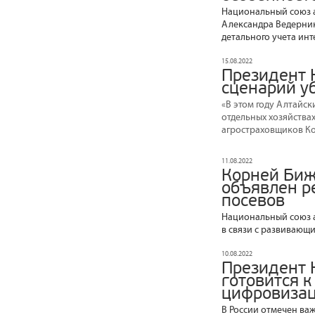
Национальный союз а
Александра Ведерник
детального учета ин
15.08.2022
Президент 
сценарий у
«В этом году Алтайс
отдельных хозяйства
агростраховщиков Ко
11.08.2022
Корней Биж
объявлен р
посевов
Национальный союз а
в связи с развивающ
10.08.2022
Президент 
готовится 
цифровиза
В России отмечен ва