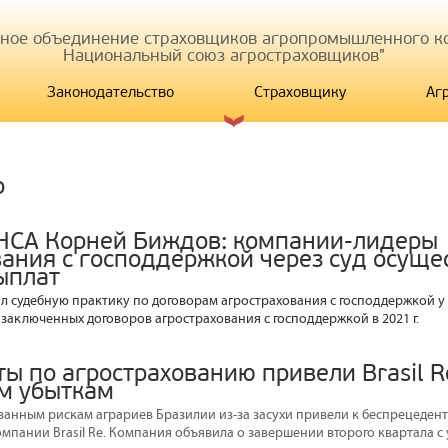
иное объединение страховщиков агропромышленного ко
Национальный союз агростраховщиков"
Законодательство
Страховщику
Аг
р
НСА Корней Биждов: компании-лидеры
вания с господдержкой через суд осуще
ыплат
 судебную практику по договорам агрострахования с господдержкой у
 заключенных договоров агрострахования с господдержкой в 2021 г.
ы по агрострахованию привели Brasil R
м убыткам
ванным рискам аграриев Бразилии из-за засухи привели к беспрецеден
пании Brasil Re. Компания объявила о завершении второго квартала с у