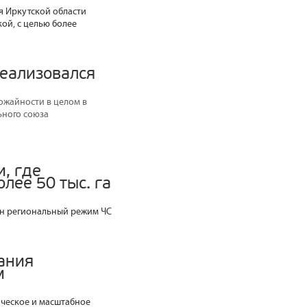
 Иркутской области
ой, с целью более
реализовался
рожайности в целом в
ьного союза
, где
лее 50 тыс. га
ен региональный режим ЧС
ания
м
ическое и масштабное