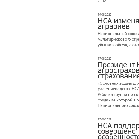
США.
19.08.2022
НСА изменя
аграриев
Национальный союз а
мультирискового стр
убытков, обсуждаютс
17.08.2022
Президент 
агрострахо
страховани
«Основная задача дл
растениеводства. НСА
Рабочая группа по с
создание которой в 
Национального союз
17.08.2022
НСА поддер
совершенст
особенност