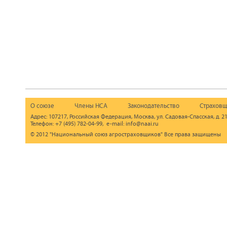
О союзе
Члены НСА
Законодательство
Страховщ
Адрес: 107217, Российская Федерация, Москва, ул. Садовая-Спасская, д. 21
Телефон: +7 (495) 782-04-99, e-mail: info@naai.ru
© 2012 "Национальный союз агростраховщиков" Все права защищены