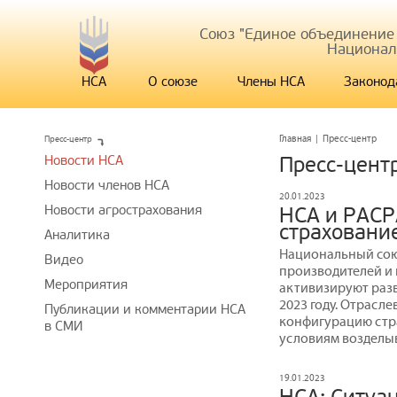
Союз "Единое объединение
Национал
НСА
О союзе
Члены НСА
Законод
Пресс-центр
Главная
|
Пресс-центр
Новости НСА
Пресс-цент
Новости членов НСА
20.01.2023
Новости агрострахования
НСА и РАСР
страхование
Аналитика
Национальный сою
Видео
производителей и 
Мероприятия
активизируют разв
2023 году. Отрасл
Публикации и комментарии НСА
конфигурацию стр
в СМИ
условиям возделыв
19.01.2023