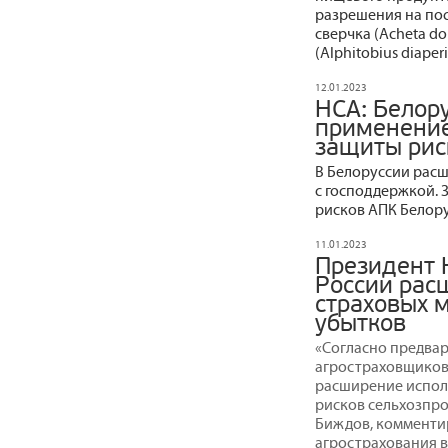
разрешения на пос
сверчка (Acheta d
(Alphitobius diaperi
12.01.2023
НСА: Белор
применение
защиты рис
В Белоруссии рас
с господдержкой. 
рисков АПК Белору
11.01.2023
Президент 
России рас
страховых 
убытков
«Согласно предва
агростраховщиков,
расширение испол
рисков сельхозпро
Биждов, комменти
агрострахования в