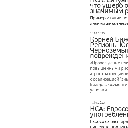
НСА: Ситуа
что ущерб 
значимым р
Пример Италии пок
дикими животными
18.01.2023
Корней Биж
Регионы Юг
Черноземья
повреждени
«Прохождение тек
повышенными риск
агростраховщиков 
с реализацией “зи
Биждов, комменти
условий.
17.01.2023
НСА: Еврос
употреблен
Евросоюз расширя
пищевого продукта