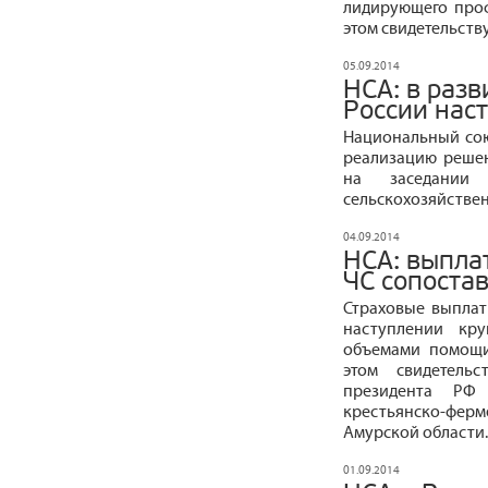
лидирующего проф
этом свидетельству
05.09.2014
НСА: в разв
России нас
Национальный сою
реализацию решен
на заседании 
сельскохозяйствен
04.09.2014
НСА: выпла
ЧС сопоста
Страховые выплат
наступлении кр
объемами помощи
этом свидетель
президента РФ
крестьянско-фер
Амурской области.
01.09.2014