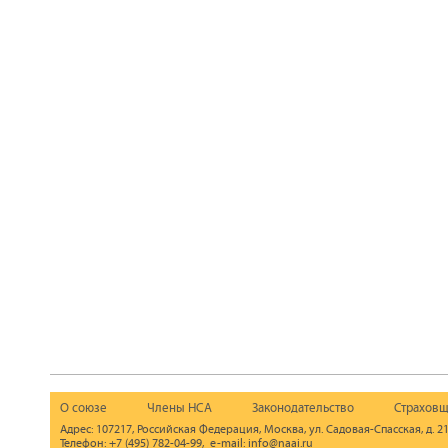
О союзе
Члены НСА
Законодательство
Страховщ
Адрес: 107217, Российская Федерация, Москва, ул. Садовая-Спасская, д. 21
Телефон: +7 (495) 782-04-99, e-mail: info@naai.ru