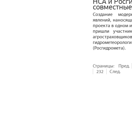
НСА и Росг
совместные
Создание модер
явлений, наносящи
проекта в одном и
пришли участни
агрострахов
гидрометеорол
(Росгидромета).
Страницы:
Пред.
232
След.