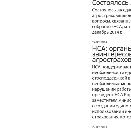
Состоялось
Cостоялось засед
агростраховщиков
вопросы, связанны
собранию НСА, ко
декабрь 2014 г.
24.09.2014
НСА: орган
заинтересо
агрострахо
НСА поддерживает
необходимости ед
с господдержкой в
необходимые меры,
нарушений работы
президент НСА Ко
заместителя минис
о создании едино
использовании ин
страхования, котор
22.09.2014