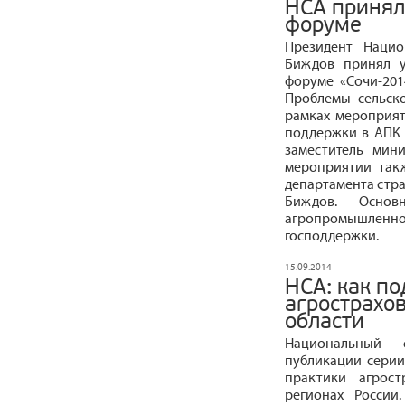
НСА принял
форуме
Президент Нацио
Биждов принял у
форуме «Сочи-2014
Проблемы сельск
рамках мероприят
поддержки в АПК 
заместитель мин
мероприятии такж
департамента стра
Биждов. Основ
агропромышленног
господдержки.
15.09.2014
НСА: как п
агрострахо
области
Национальный 
публикации серии
практики агрост
регионах России