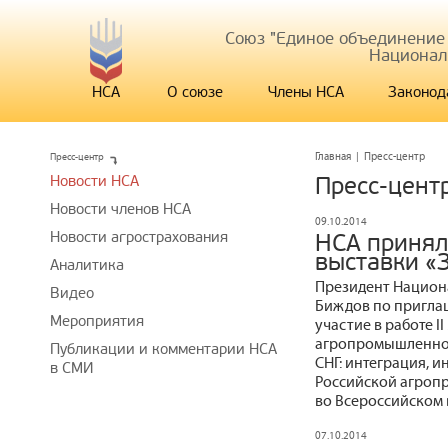
Союз "Единое объединение
Национал
НСА
О союзе
Члены НСА
Законод
Пресс-центр
Главная
|
Пресс-центр
Новости НСА
Пресс-цент
Новости членов НСА
09.10.2014
Новости агрострахования
НСА принял
выставки «
Аналитика
Президент Национ
Видео
Биждов по пригла
Мероприятия
участие в работе 
агропромышленно
Публикации и комментарии НСА
СНГ: интеграция, и
в СМИ
Российской агроп
во Всероссийском 
07.10.2014