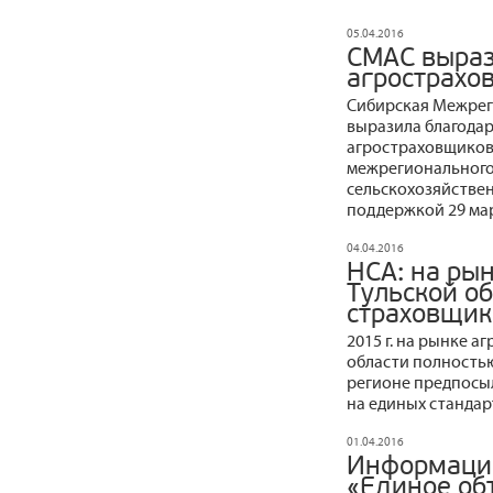
05.04.2016
СМАС выраз
агрострахо
Сибирская Межрег
выразила благода
агростраховщиков
межрегионального
сельскохозяйствен
поддержкой 29 мар
04.04.2016
НСА: на ры
Тульской об
страховщик
2015 г. на рынке 
области полностью
регионе предпосыл
на единых стандарт
01.04.2016
Информаци
«Единое об