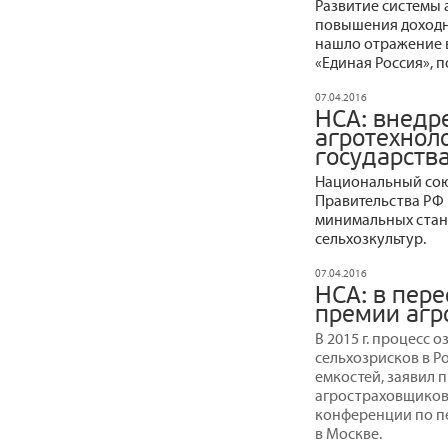
Развитие системы 
повышения доходн
нашло отражение 
«Единая Россия», 
07.04.2016
НСА: внедр
агротехнол
государства
Национальный сою
Правительства РФ 
минимальных стан
сельхозкультур.
07.04.2016
НСА: в пер
премии агр
В 2015 г. процесс
сельхозрисков в Р
емкостей, заявил 
агростраховщиков
конференции по пе
в Москве.