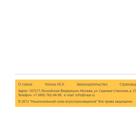
О союзе
Члены НСА
Законодательство
Страховщ
Адрес: 107217, Российская Федерация, Москва, ул. Садовая-Спасская, д. 21
Телефон: +7 (495) 782-04-99, e-mail: info@naai.ru
© 2012 "Национальный союз агростраховщиков" Все права защищены