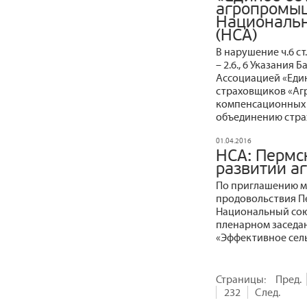
агропромыш
Национальн
(НСА)
В нарушение ч.6 ст. 
– 2.6., 6 Указания Б
Ассоциацией «Еди
страховщиков «Аг
компенсационных в
объединению стра
01.04.2016
НСА: Пермс
развитии а
По приглашению ми
продовольствия Пе
Национальный сою
пленарном заседа
«Эффективное сель
Страницы:
Пред.
232
След.