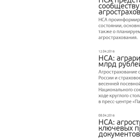
НСА предс
сообществу
агрострахо
НСА проинформиро
состоянии, основн
также о планируем
агрострахования.
12.04.2016
НСА: аграри
млрд рубле
Агрострахование 
России и страхово
весенней посевно
Национального со
ходе круглого стол
в пресс-центре «П
08.04.2016
НСА: агрос
ключевых п
документов