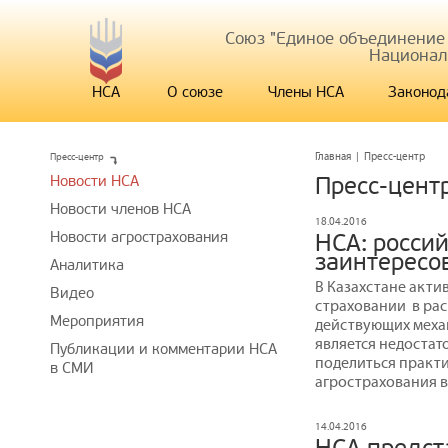
Союз "Единое объединение
Национал
НСА
О союзе
Члены НСА
Законод
Пресс-центр
Главная
|
Пресс-центр
Новости НСА
Пресс-цент
Новости членов НСА
18.04.2016
Новости агрострахования
НСА: росси
заинтересо
Аналитика
В Казахстане акти
Видео
страховании в рас
Мероприятия
действующих меха
является недостат
Публикации и комментарии НСА
поделиться практ
в СМИ
агрострахования в
14.04.2016