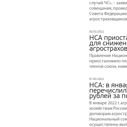
случай ЧС», – зая
совещания, прове
Совета Федерации
агростраховщиков
03.03.2022
НСА приост
для снижен
агрострахо
Правление Национ
приостановило пл
членов союза, нам
01.03.2022
НСА: в янв
перечислил
рублей за 
В январе 2022 г. 
хозяйствам России
договорам агростр
Национальный союз
осуществлены вып