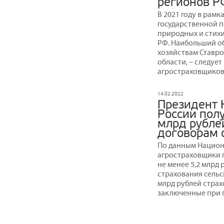
регионов Р
В 2021 году в рамк
государственной 
природных и стихи
РФ. Наибольший о
хозяйствам Ставро
области, – следуе
агростраховщиков
14.02.2022
Президент 
России полу
млрд рубле
договорам 
По данным Национа
агростраховщики 
не менее 5,2 млрд
страхования сельс
млрд рублей страх
заключенные при 