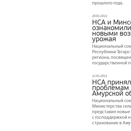
прошлого года.
28.02.2022
НСА и Минс
ознакомили
новыми воз
урожая
Национальный сою
Республики Татарс
региона, посвяще
государственной п
22.02.2022
НСА принял
проблемам 
Амурской о
Национальный сою
Министерства сель
представил новые
с господдержкой 
страхование в Амур