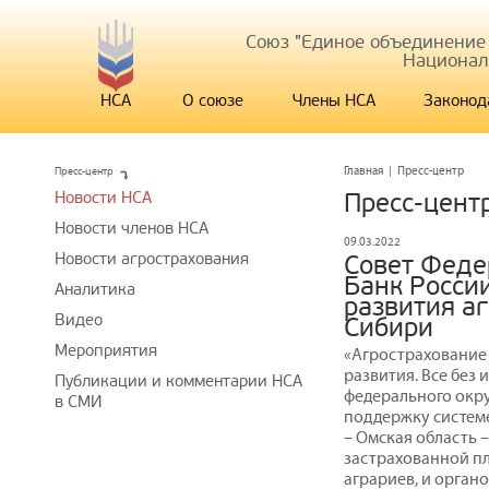
Союз "Единое объединение
Национал
НСА
О союзе
Члены НСА
Законод
Пресс-центр
Главная
|
Пресс-центр
Новости НСА
Пресс-цент
Новости членов НСА
09.03.2022
Новости агрострахования
Совет Феде
Банк Росси
Аналитика
развития а
Видео
Сибири
Мероприятия
«Агрострахование 
развития. Все без
Публикации и комментарии НСА
федерального окру
в СМИ
поддержку систем
– Омская область 
застрахованной пл
аграриев, и орган