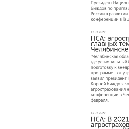
Президент Национ
Биждов по пригла
России в развитии
конференции в Таш
17.02.2022
НСА: агрост
главных те
Челябинске
"Челябинская обла
где региональный
подготовку к внед
программе – от ут
заявил президент
Корней Биждов, к
агрострахования
конференции в Чел
февраля.
15.02.2022
НСА: В 202
агрострахо