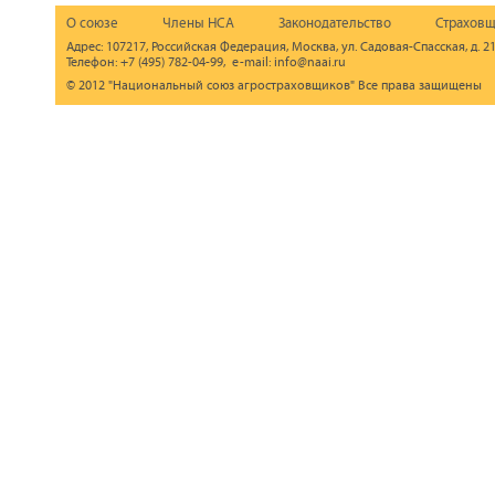
О союзе
Члены НСА
Законодательство
Страховщ
Адрес: 107217, Российская Федерация, Москва, ул. Садовая-Спасская, д. 21
Телефон: +7 (495) 782-04-99, e-mail: info@naai.ru
© 2012 "Национальный союз агростраховщиков" Все права защищены