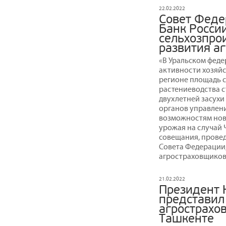
22.02.2022
Совет Феде
Банк России
сельхозпро
развития а
«В Уральском феде
активности хозяйс
регионе площадь се
растениеводства с
двухлетней засухи 
органов управлени
возможностям ново
урожая на случай 
совещания, прове
Совета Федерации
агростраховщиков
21.02.2022
Президент 
представил
агрострахо
Ташкенте