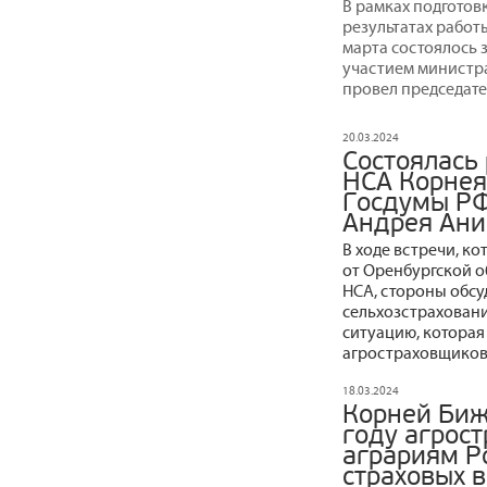
В рамках подготов
результатах работы
марта состоялось 
участием министр
провел председате
20.03.2024
Состоялась
НСА Корнея
Госдумы РФ
Андрея Ани
В ходе встречи, ко
от Оренбургской о
НСА, стороны обсу
сельхозстрахован
ситуацию, которая
агростраховщиков
18.03.2024
Корней Биж
году агрос
аграриям Р
страховых 