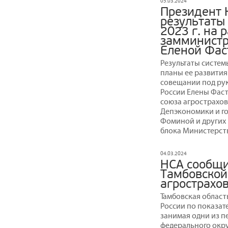
05.03.2024
Президент 
результаты
2023 г. на 
замминистр
Еленой Фас
Результаты системы
планы ее развития
совещании под ру
России Елены Фаст
союза агрострахо
Депэкономики и г
Фоминой и других
блока Министерст
04.03.2024
НСА сообщи
Тамбовской
агрострахо
Тамбовская област
России по показат
занимая одни из п
федерального округ