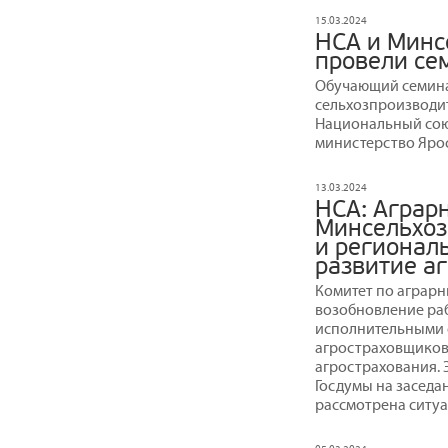
15.03.2024
НСА и Минс
провели се
Обучающий семина
сельхозпроизводи
Национальный сою
министерство Ярос
13.03.2024
НСА: Аграр
Минсельхоз
и регионал
развитие а
Комитет по аграрн
возобновление ра
исполнительными 
агростраховщиков
агрострахования.
Госдумы на заседа
рассмотрена ситуа