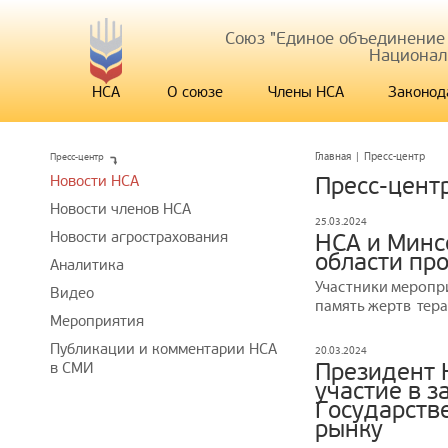
Союз "Единое объединение
Национал
НСА
О союзе
Члены НСА
Законод
Пресс-центр
Главная
|
Пресс-центр
Новости НСА
Пресс-цент
Новости членов НСА
25.03.2024
Новости агрострахования
НСА и Минс
области пр
Аналитика
Участники меропри
Видео
память жертв тера
Мероприятия
Публикации и комментарии НСА
20.03.2024
Президент 
в СМИ
участие в 
Государств
рынку