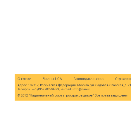
О союзе
Члены НСА
Законодательство
Страховщ
Адрес: 107217, Российская Федерация, Москва, ул. Садовая-Спасская, д. 21
Телефон: +7 (495) 782-04-99, e-mail: info@naai.ru
© 2012 "Национальный союз агростраховщиков" Все права защищены