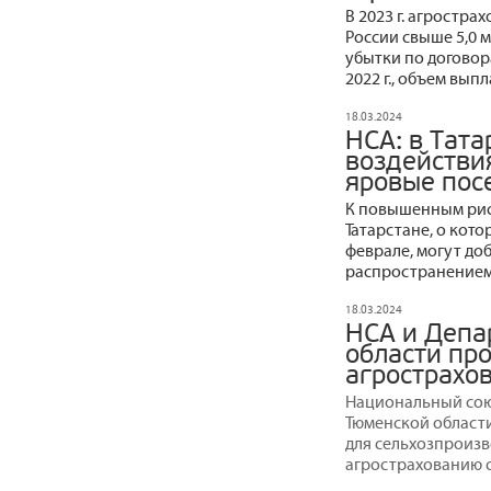
В 2023 г. агростр
России свыше 5,0 
убытки по договор
2022 г., объем вып
18.03.2024
НСА: в Тат
воздействи
яровые пос
К повышенным рис
Татарстане, о кот
феврале, могут доб
распространением
18.03.2024
НСА и Депа
области пр
агрострахо
Национальный сою
Тюменской области
для сельхозпроиз
агрострахованию 