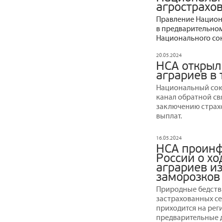
агрострахо
Правление Национ
в предварительном
Национального со
20.05.2024
НСА открыл
аграриев в
Национальный сою
канал обратной св
заключению страх
выплат.
16.05.2024
НСА проинф
России о х
аграриев и
заморозков
Природные бедствия
застрахованных сел
приходится на рег
предварительные 