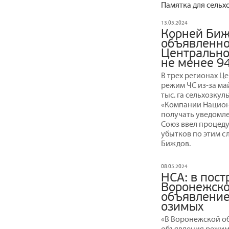
Памятка для сельх
13.05.2024
Корней Биж
объявленно
Центрально
не менее 94
В трех регионах Ц
режим ЧС из-за ма
тыс. га сельхозкул
«Компании Национ
получать уведомле
Союз ввел процед
убытков по этим с
Биждов.
08.05.2024
НСА: в пос
Воронежско
объявление 
озимых
«В Воронежской об
объявления режима