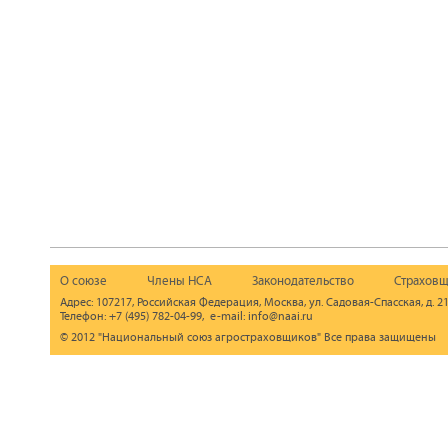
О союзе
Члены НСА
Законодательство
Страховщ
Адрес: 107217, Российская Федерация, Москва, ул. Садовая-Спасская, д. 21
Телефон: +7 (495) 782-04-99, e-mail: info@naai.ru
© 2012 "Национальный союз агростраховщиков" Все права защищены