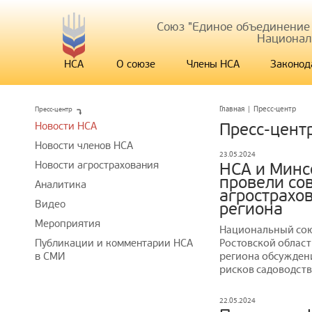
Союз "Единое объединение
Национал
НСА
О союзе
Члены НСА
Законод
Пресс-центр
Главная
|
Пресс-центр
Новости НСА
Пресс-цент
Новости членов НСА
23.05.2024
Новости агрострахования
НСА и Минс
провели со
Аналитика
агрострахо
Видео
региона
Мероприятия
Национальный сою
Ростовской област
Публикации и комментарии НСА
региона обсужден
в СМИ
рисков садоводств
22.05.2024