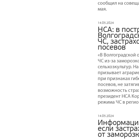
сообщил на совеща
мая.
14.05.2024
НСА: в пос
Волгоградс
ЧС, застрах
посевов
«В Волгоградской 
ЧС из-за заморозко
сельхозкультур. 
призывает аграри
при признаках ги
посевов, не затяг
возможность страх
президент НСА Ко
режима ЧС в регио
14.05.2024
Информация
если застр
от замороз