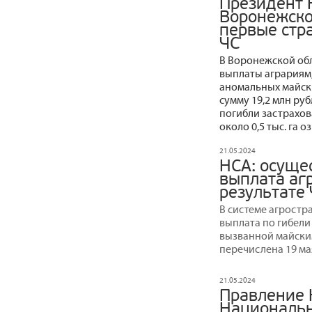
Президент 
Воронежско
первые стр
ЧС
В Воронежской об
выплаты аграриям,
аномальных майски
сумму 19,2 млн ру
погибли застрахов
около 0,5 тыс. га
21.05.2024
НСА: осуще
выплата аг
результате 
В системе агростр
выплата по гибели
вызванной майски
перечислена 19 ма
21.05.2024
Правление 
Национальн