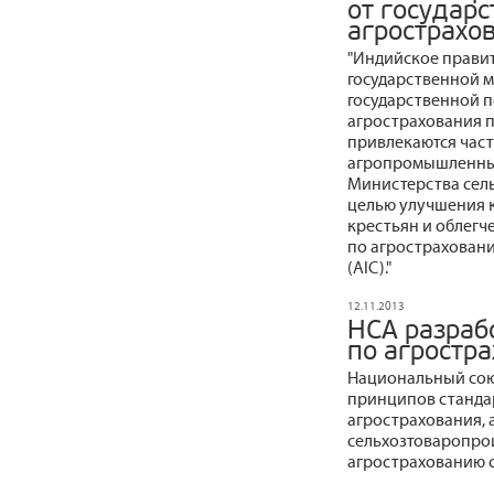
от государ
агрострахо
"Индийское правит
государственной м
государственной п
агрострахования 
привлекаются час
агропромышленный
Министерства сель
целью улучшения 
крестьян и облегч
по агрострахованию
(AIC)."
12.11.2013
НСА разраб
по агростр
Национальный сою
принципов станда
агрострахования, 
сельхозтоваропро
агрострахованию 