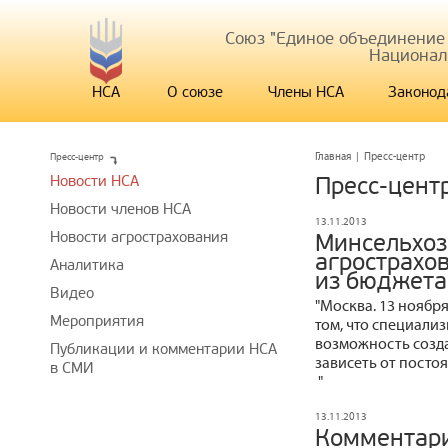
Союз "Единое объединение
Национал
НСА
О союзе
Члены НСА
Законод
Пресс-центр
Главная
|
Пресс-центр
Новости НСА
Пресс-цент
Новости членов НСА
13.11.2013
Новости агрострахования
Минсельхоз
агрострахо
Аналитика
из бюджета
Видео
"Москва. 13 ноябр
Мероприятия
том, что специали
возможность созда
Публикации и комментарии НСА
зависеть от посто
в СМИ
"
13.11.2013
Комментари