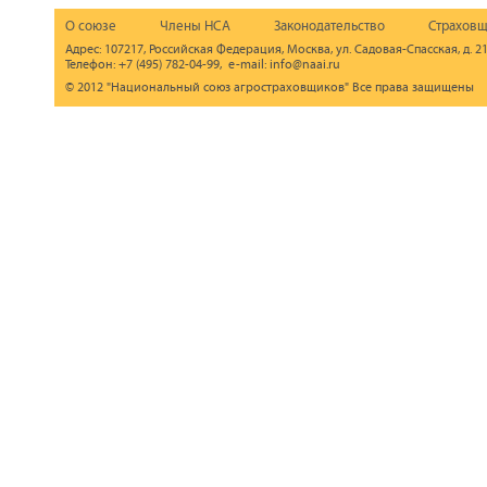
О союзе
Члены НСА
Законодательство
Страховщ
Адрес: 107217, Российская Федерация, Москва, ул. Садовая-Спасская, д. 21
Телефон: +7 (495) 782-04-99, e-mail: info@naai.ru
© 2012 "Национальный союз агростраховщиков" Все права защищены