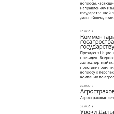
вопросы, касающи
направлениям изм
государственной п
дальнейшему взаи
30.10.2013
Комментари
госагростр
государств
Президент Национ
президент Всерос
дал экспертный к
практики приняти
вопросу о перспек
компании по агро
29.10.2013
Агрострахо
Агрострахование:
25.10.2013
Уроки Даль