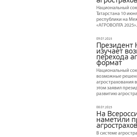
агрострахо
Национальный сою
Татарстана 10 июн
республики на М
«АГРОВОЛГА 2025».
09.07.2025
Президент 
изучает во
перехода а
формат
Национальный сою
возможные решени
агрострахования в
этом заявил прези
развитию агростра
08.07.2025
На Всеросс
наметили п
агрострахо
В системе агростр