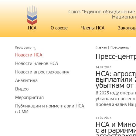
Союз "Единое объединение
Национал
НСА
О союзе
Члены НСА
Законод
Пресс-центр
Главная
|
Пресс-центр
Новости НСА
Пресс-цент
Новости членов НСА
14.07.2025
Новости агрострахования
НСА: агрос
выплатили 
Аналитика
убыткам от
Видео
В 2025 году опера
Мероприятия
убыткам от весенн
провел анализ На
Публикации и комментарии НСА
в СМИ
11.07.2025
НСА и Минс
с аграриям