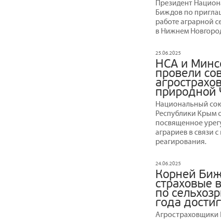
Президент Национ
Биждов по пригла
работе аграрной с
в Нижнем Новгоро
25.06.2025
НСА и Минс
провели со
агрострахов
природной 
Национальный сою
Республики Крым 
посвященное урег
аграриев в связи 
реагирования.
24.06.2025
Корней Биж
страховые 
по сельхозр
года достиг
Агростраховщики Н