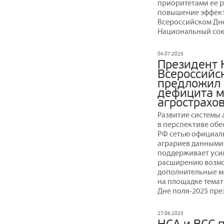
приоритетами ее р
повышение эффект
Всероссийском Дне
Национальный сою
04.07.2025
Президент 
Всероссийс
предложил
дефицита м
агрострахо
Развитие системы 
в перспективе обе
РФ сетью официал
аграриев данными
поддерживает усил
расширению возмо
дополнительные ме
на площадке темат
Дне поля-2025 пре
27.06.2025