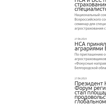
НСА и ВСС 
страховани
специалист
Национальный сою
Всероссийского с
семинар для спец
агрострахования с
27.06.2025
НСА принял 
аграриями 
По приглашению о
агростраховщиков 
«Фокусные направл
Белгородской обла
27.06.2025
Президент 
Форум реги
стал площа
продовольс
глобальном