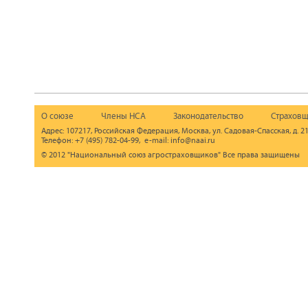
О союзе
Члены НСА
Законодательство
Страховщ
Адрес: 107217, Российская Федерация, Москва, ул. Садовая-Спасская, д. 21
Телефон: +7 (495) 782-04-99, e-mail: info@naai.ru
© 2012 "Национальный союз агростраховщиков" Все права защищены