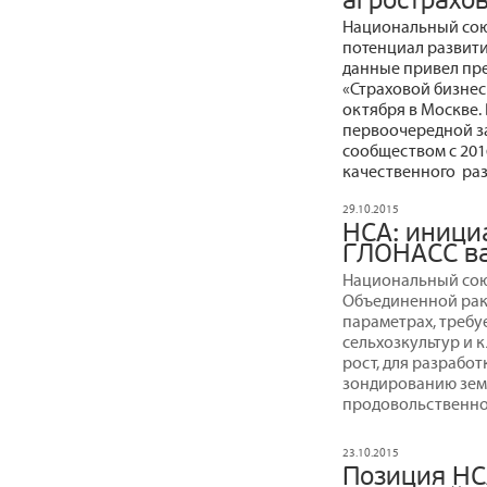
агрострахо
Национальный сою
потенциал развити
данные привел пр
«Страховой бизнес
октября в Москве.
первоочередной з
сообществом с 201
качественного раз
29.10.2015
НСА: иници
ГЛОНАСС ва
Национальный сою
Объединенной рак
параметрах, требу
сельхозкультур и 
рост, для разрабо
зондированию земл
продовольственно
23.10.2015
Позиция НС