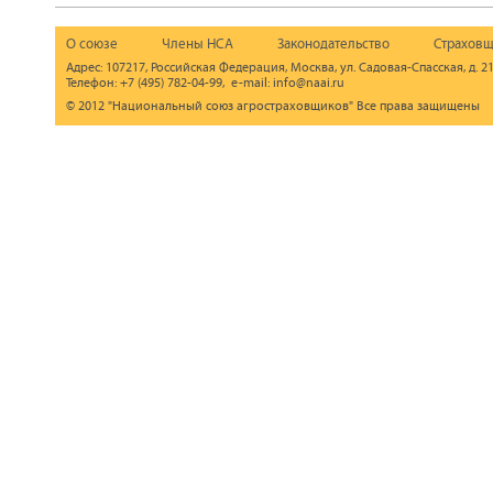
О союзе
Члены НСА
Законодательство
Страховщ
Адрес: 107217, Российская Федерация, Москва, ул. Садовая-Спасская, д. 21
Телефон: +7 (495) 782-04-99, e-mail: info@naai.ru
© 2012 "Национальный союз агростраховщиков" Все права защищены