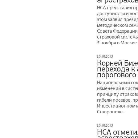
агрострахо
НСА представил п
доступности и вос
этом заявил прези
методическом сем
Совета Федерации
страховой системы
5 ноября в Москве.
30.10.2015
Корней Биж
перехода к
порогового
Национальный сою
изменений в систе
принципу страхова
гибели посевов, п
Инвестиционном м
Ставрополе.
30.10.2015
НСА отмети