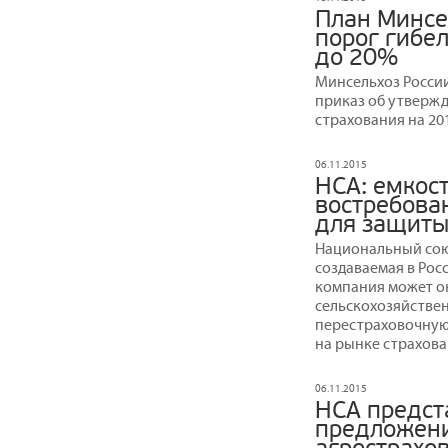
План Минсе
порог гибе
до 20%
Минсельхоз Росси
приказ об утверж
страхования на 201
06.11.2015
НСА: емкос
востребова
для защиты
Национальный сою
создаваемая в Ро
компания может о
сельскохозяйствен
перестраховочную
на рынке страхова
06.11.2015
НСА предст
предложени