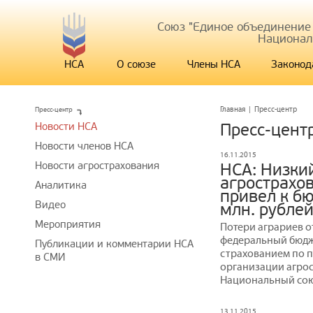
Союз "Единое объединение
Национал
НСА
О союзе
Члены НСА
Законод
Пресс-центр
Главная
|
Пресс-центр
Новости НСА
Пресс-цент
Новости членов НСА
16.11.2015
Новости агрострахования
НСА: Низки
агрострахо
Аналитика
привел к б
Видео
млн. рубле
Мероприятия
Потери аграриев от
федеральный бюдже
Публикации и комментарии НСА
страхованием по п
в СМИ
организации агрос
Национальный сою
13.11.2015