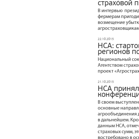
страховой 
В интервью презид
фермерам пригодит
возмещение убытко
агростраховщикам 
22.10.2015
НСА: старт
регионов п
Национальный сою
Агентством страхо
проект «Агрострах
21.10.2015
НСА принял
конференци
В своем выступле
основные направл
агрообъединения 
в дальнейшем. Кро
данным НСА, отме
страховых сумм, эт
востребовано в о