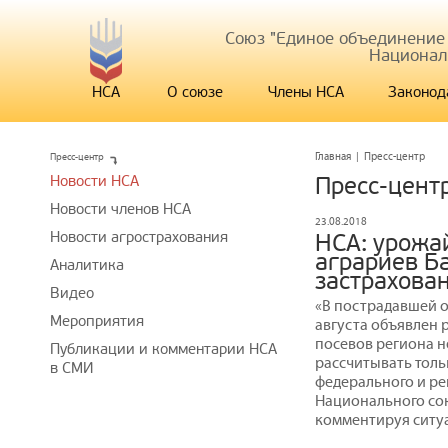
Союз "Единое объединение
Национал
НСА
О союзе
Члены НСА
Законод
Пресс-центр
Главная
|
Пресс-центр
Новости НСА
Пресс-цент
Новости членов НСА
23.08.2018
Новости агрострахования
НСА: урожа
аграриев Б
Аналитика
застрахова
Видео
«В пострадавшей о
Мероприятия
августа объявлен
посевов региона н
Публикации и комментарии НСА
рассчитывать тол
в СМИ
федерального и ре
Национального со
комментируя ситуа