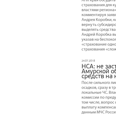
страхования для к
властями региона»
комментируя заяв
Андрея Коробки, к
вернуть субсидиро
выделять средства
Андрей Коробка вы
указав на беспоко
«страхование одно
страхования «слож
24.07.2018
НСА: не за
Амурской об
средств на
После сильного лив
осадков, сразу в 
локальные ЧС. Вла
комиссии по преду
том числе, вопрос
выплату компенсац
данным МЧС Росси