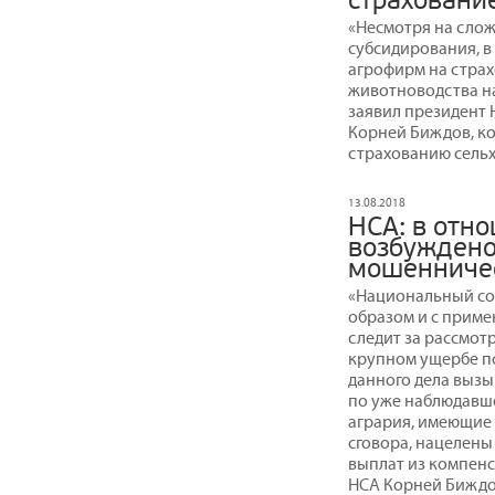
страховани
«Несмотря на сло
субсидирования, в
агрофирм на стра
животноводства на
заявил президент
Корней Биждов, к
страхованию сельх
13.08.2018
НСА: в отн
возбуждено
мошенниче
«Национальный со
образом и с прим
следит за рассмот
крупном ущербе п
данного дела вызы
по уже наблюдавше
агрария, имеющие
сговора, нацелены
выплат из компенс
НСА Корней Биждо