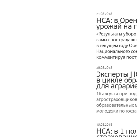
21.08.2018
НСА: в Орен
урожай на 
«Результаты уборо
самых пострадавши
в текущем году Оре
Национального со
комментируя пост
20.08.2018
Эксперты Н
в цикле об
для аграри
16 августа при по
агростраховщиков 
образовательных 
молодежи по госза
15.08.2018
НСА: в 1 по