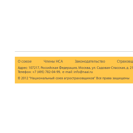
О союзе
Члены НСА
Законодательство
Страховщ
Адрес: 107217, Российская Федерация, Москва, ул. Садовая-Спасская, д. 21
Телефон: +7 (495) 782-04-99, e-mail: info@naai.ru
© 2012 "Национальный союз агростраховщиков" Все права защищены