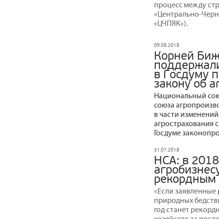
процесс между ст
«Центрально-Черн
«ЦЧПЯК»).
09.08.2018
Корней Биж
поддержали
в Госдуму 
закону об 
Национальный сою
союза агропроизв
в части изменений
агрострахования с
Госдуме законопро
31.07.2018
НСА: в 2018
агробизнес
рекордным 
«Если заявленные 
природных бедстви
год станет рекорд
хозяйстве за после