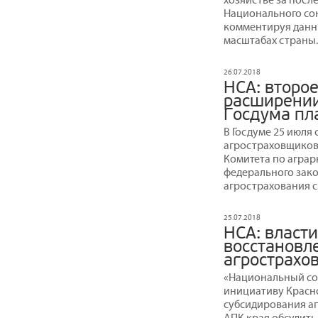
Национального со
комментируя данн
масштабах страны.
26.07.2018
НСА: второе
расширении
Госдума пл
В Госдуме 25 июля
агростраховщиков
Комитета по агра
федерального зако
агрострахования с
25.07.2018
НСА: власти
восстановл
агрострахо
«Национальный со
инициативу Красн
субсидирования аг
АПК края обсудить