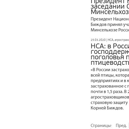
Президент 
заседании 
Минсельхоз
Президент Национ
Биждов принял уча
Минсельхозе Росси
25.03.2020 | НСА, агростра
НСА: в Росс
господдерж
поголовья
птицеводст
«В России застрах
всей птицы, кото
предприятиях и в к
застрахованное с
почти в 1,5 раза. 
агростраховщиков
страховую защиту в
Корней Биждов.
Страницы:
Пред.