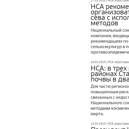
27.03.2020 | НСА, агростра
НСА рекоме
организова
сева с исп
методов
Национальный сою
компании, входящи
рекомендациях по
сельхозкультур в п
противоэпидемиче
26.03.2020 | НСА, агростра
НСА: в трех
районах Ст
почвы в дв
Для части регионо
повышенным риск 
связанных с недос
Национального со
методами космичес
марта.
25.03.2020 | НСА, агростра