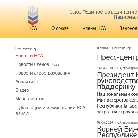
Союз "Единое объединение
Национал
НСА
О союзе
Члены НСА
Законод
Пресс-центр
Главная
|
Пресс-центр
Новости НСА
Пресс-цент
Новости членов НСА
14.04.2020 | НСА, агростра
Новости агрострахования
Президент 
руководств
Аналитика
поддержку 
Видео
Национальный сою
Мероприятия
Министерства сель
Республики Татарс
Публикации и комментарии НСА
затрат на страхов
в СМИ
09.04.2020 | НСА, агростра
Корней Биж
Республике