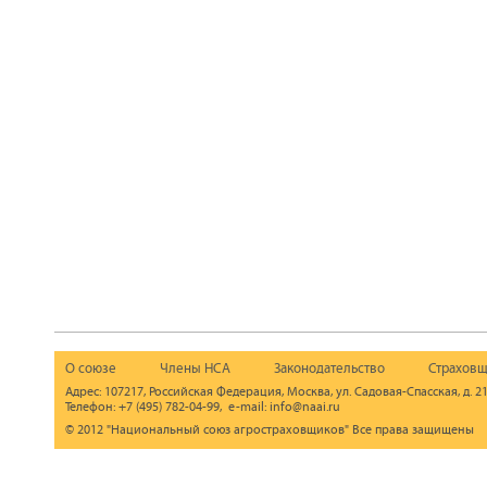
О союзе
Члены НСА
Законодательство
Страховщ
Адрес: 107217, Российская Федерация, Москва, ул. Садовая-Спасская, д. 21
Телефон: +7 (495) 782-04-99, e-mail: info@naai.ru
© 2012 "Национальный союз агростраховщиков" Все права защищены