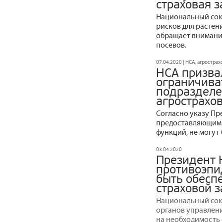
страховая 
Национальный сою
рисков для растен
обращает внимани
посевов.
07.04.2020 | НСА, агростра
НСА призва
ограничива
подразделе
агрострахо
Согласно указу Пре
предоставляющим 
функций, не могут
03.04.2020
Президент 
противоэпи
быть обесп
страховой 
Национальный сою
органов управлени
на необходимость