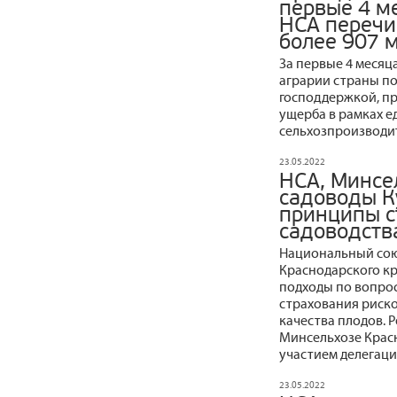
первые 4 м
НСА перечи
более 907 
За первые 4 месяц
аграрии страны по
господдержкой, пр
ущерба в рамках е
сельхозпроизводит
23.05.2022
НСА, Минсе
садоводы К
принципы с
садоводств
Национальный сою
Краснодарского кр
подходы по вопро
страхования риско
качества плодов. 
Минсельхозе Красн
участием делегаци
23.05.2022