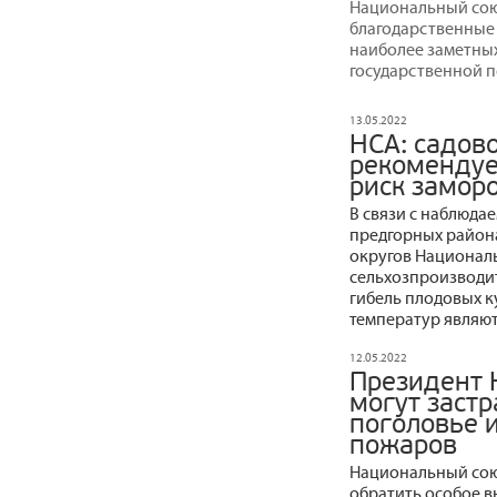
Национальный сою
благодарственные 
наиболее заметных
государственной п
13.05.2022
НСА: садов
рекомендуе
риск замор
В связи с наблюда
предгорных район
округов Национал
сельхозпроизводит
гибель плодовых к
температур являют
12.05.2022
Президент 
могут заст
поголовье и
пожаров
Национальный сою
обратить особое в