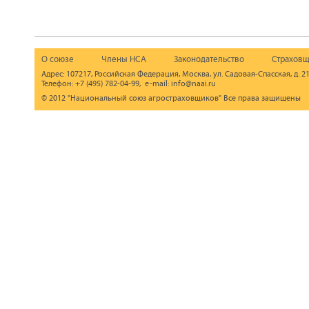
О союзе
Члены НСА
Законодательство
Страховщ
Адрес: 107217, Российская Федерация, Москва, ул. Садовая-Спасская, д. 21
Телефон: +7 (495) 782-04-99, e-mail: info@naai.ru
© 2012 "Национальный союз агростраховщиков" Все права защищены