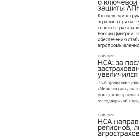
о ключевой
защиты АПК
Ключевым инструм
аграриев при наст
сельхозстраховани
России Дмитрий П
обеспечению стаб
агропромышленног
19.05.2022
НСА: за пос
застрахован
увеличился 
НСА представил учас
«Мировая соя» докла
рынка агрострахован
господдержкой в теку
17.05.2022
НСА направ
регионов, 
агрострахо