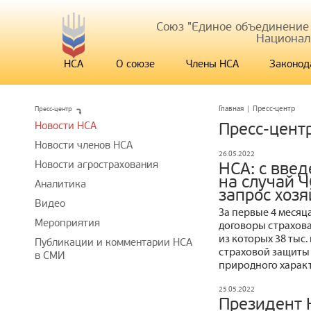
Союз "Единое объединение
Национал
НСА
О союзе
Члены НСА
Законод
Пресс-центр
Главная
|
Пресс-центр
Новости НСА
Пресс-цент
Новости членов НСА
26.05.2022
Новости агрострахования
НСА: с вве
на случай Ч
Аналитика
запрос хозя
Видео
За первые 4 месяц
Мероприятия
договоры страхова
из которых 38 тыс
Публикации и комментарии НСА
страховой защиты 
в СМИ
природного харак
25.05.2022
Президент 