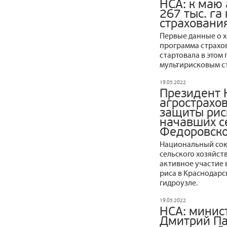
НСА: к маю
267 тыс. га
страховани
Первые данные о х
программа страхов
стартовала в этом 
мультирисковым с
19.05.2022
Президент 
агрострахо
защиты рис
начавших с
Федоровско
Национальный сою
сельского хозяйс
активное участие 
риса в Краснодарс
гидроузле.
19.05.2022
НСА: минис
Дмитрий Па