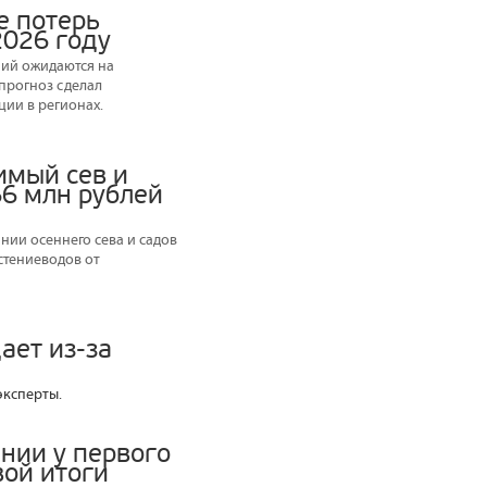
е потерь
2026 году
ний ожидаются на
 прогноз сделал
ии в регионах.
имый сев и
66 млн рублей
ии осеннего сева и садов
стениеводов от
ает из-за
эксперты.
нии у первого
вой итоги