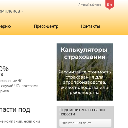
Личный кабинет
Eng
мплекса -
рарию
Пресс-центр
Контакты
90%
С»
бъявление ЧС
 случай ЧС» посевами –
риев.
ласти под
Подпишитесь на наши
новости
ые компании, если они