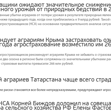
овщики ожидают значительное снижени
нного урожая от природных бедствий в 
ованные убытки аграриев от потери урожая в результате природных явле
иже предыдущего года, когда они приблизились к 9 млрд рублей. Такой
гростраховщиков (НСА) на основании предварительного анализа ситуац
ндует аграриям Крыма застраховать оз
 года агрострахование возместило им 2
гростраховщиков рекомендует аграриям Крыма не забывать о страхован
ние два сезона в регионе были сопряжены со значительными убытками ра
 страховые выплаты превысили 266 млн рублей.
 аграриев Татарстана чаще всего страд
е риски становятся все более непредсказуемыми, предупреждают агро
НСА Корней Биждов доложил на совеща
а сельского хозяйства РФ Елены Фасто