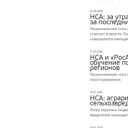
03.08.2026
НСА: за ут
за последни
Национальный союз а
стартует в августе. 
совершаются ежегодно
31.07.2026
НСА и «Рос
обучение по
регионов
Национальный союз а
агростраховании.
30.07.2026
НСА: аграр
сельхозвре
Риску серьезно подв
вредителей приходит
28.07.2026