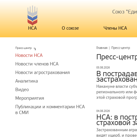
Союз "Ед
НСА
О союзе
Члены НСА
Пресс-центр
Главная
|
Пресс-центр
Новости НСА
Пресс-цент
Новости членов НСА
05.08.2026
В пострада
Новости агрострахования
застрахова
Аналитика
Накануне власти суб
Видео
регионального или ф
этой страховой прог
Мероприятия
Публикации и комментарии НСА
04.08.2026
в СМИ
НСА: в пос
страховой 
Застрахованным агра
видят ущерб, и прове