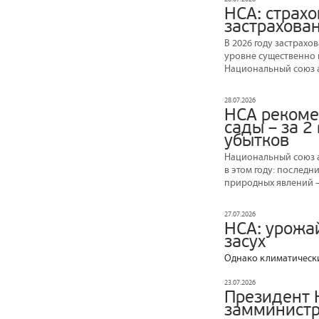
НСА: страх
застрахова
В 2026 году застрах
уровне существенно н
Национальный союз а
28.07.2026
НСА рекоме
сады – за 2
убытков
Национальный союз а
в этом году: послед
природных явлений –
27.07.2026
НСА: урожай
засух
Однако климатически
23.07.2026
Президент 
замминистр