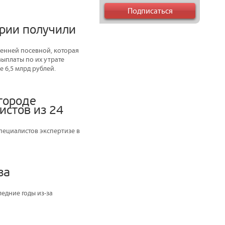
арии получили
енней посевной, которая
выплаты по их утрате
 6,5 млрд рублей.
городе
истов из 24
ециалистов экспертизе в
за
едние годы из-за