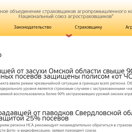
иное объединение страховщиков агропромышленного ко
Национальный союз агростраховщиков"
Законодательство
Страховщику
Аг
р
вшей от засухи Омской области свыше 
нных посевов защищены полисом «от Ч
ъекта ввели режим чрезвычайной ситуации в границах всего региона. О
едерального уровня является страховым случаем с застрахованными «на
раммой воспользовались более 90% застраховавших урожай омских агра
традавшей от паводков Свердловской об
защитой 25% посевов
риям региона НСА рекомендует незамедлительно обратиться в страхов
сти фото- и видеофиксацию, заявил президент союза.