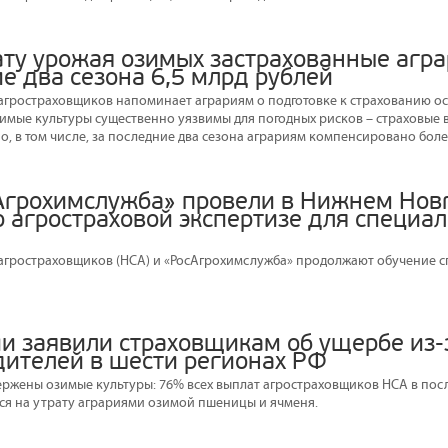
рату урожая озимых застрахованные агр
е два сезона 6,5 млрд рублей
гростраховщиков напоминает аграриям о подготовке к страхованию ос
Озимые культуры существенно уязвимы для погодных рисков – страховые 
, в том числе, за последние два сезона аграриям компенсировано более
Агрохимслужба» провели в Нижнем Нов
 агростраховой экспертизе для специал
гростраховщиков (НСА) и «РосАгрохимслужба» продолжают обучение сп
ии заявили страховщикам об ущербе из-
дителей в шести регионах РФ
ержены озимые культуры: 76% всех выплат агростраховщиков НСА в посл
ся на утрату аграриями озимой пшеницы и ячменя.