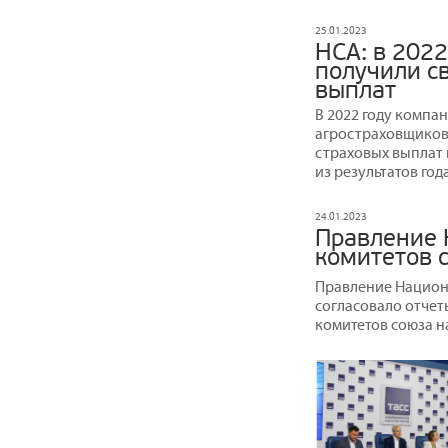
25.01.2023
НСА: в 2022
получили св
выплат
В 2022 году компа
агростраховщиков 
страховых выплат 
из результатов год
24.01.2023
Правление 
комитетов с
Правление Национ
согласовало отчеты
комитетов союза на