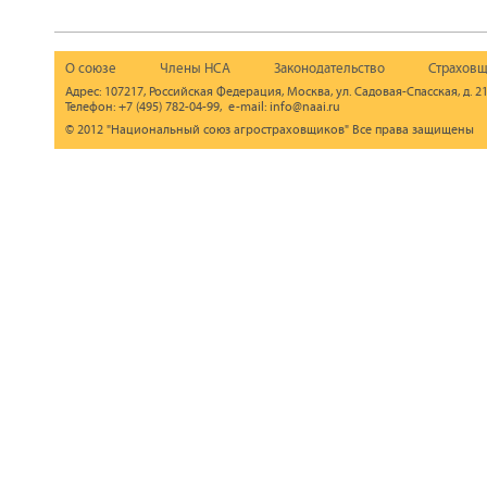
О союзе
Члены НСА
Законодательство
Страховщ
Адрес: 107217, Российская Федерация, Москва, ул. Садовая-Спасская, д. 21
Телефон: +7 (495) 782-04-99, e-mail: info@naai.ru
© 2012 "Национальный союз агростраховщиков" Все права защищены