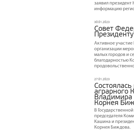
заявил президент
информацию регио
30.01.2023
Совет Феде
Президенту
Активное участие
организации меро
малых городов и с
благодарностью Ко
продовольственно
27.01.2023
Состоялась
аграрного 
Владимира 
Корнея Би
В Государственной
председателя Ком
Кашина и президе
Корнея Биждова.