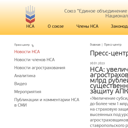
Союз "Единое объединение
Национал
НСА
О союзе
Члены НСА
Законод
Пресс-центр
Главная
|
Пресс-центр
Новости НСА
Пресс-цент
Новости членов НСА
30.01.2023
Новости агрострахования
НСА: увели
агрострахо
Аналитика
млрд рубле
Видео
существенн
защиту АП
Мероприятия
«Увеличение субс
Публикации и комментарии НСА
до более чем 1 мл
в СМИ
на страховую защи
высеянных под уро
агростраховщиков
ставропольского р