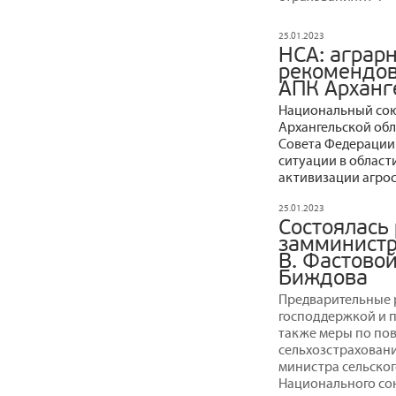
25.01.2023
НСА: аграр
рекомендов
АПК Арханг
Национальный сою
Архангельской обл
Совета Федерации
ситуации в област
активизации агро
25.01.2023
Состоялась
замминистра
В. Фастовой
Биждова
Предварительные р
господдержкой и п
также меры по по
сельхозстраховани
министра сельског
Национального со