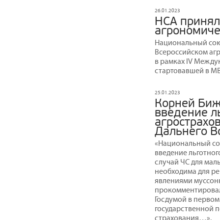
26.01.2023
НСА принял
агрономиче
Национальный сою
Всероссийском аг
в рамках IV Между
стартовавшей в МВ
25.01.2023
Корней Биж
введение л
агрострахо
Дальнего В
«Национальный со
введение льготног
случай ЧС для мал
необходима для ре
явлениями муссонн
прокомментировал
Госдумой в первом
государственной п
страхования…».