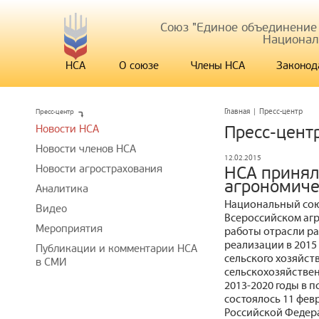
Союз "Единое объединение
Национал
НСА
О союзе
Члены НСА
Законод
Пресс-центр
Главная
|
Пресс-центр
Новости НСА
Пресс-цент
Новости членов НСА
12.02.2015
Новости агрострахования
НСА принял
агрономиче
Аналитика
Национальный сою
Видео
Всероссийском агр
Мероприятия
работы отрасли рас
реализации в 2015
Публикации и комментарии НСА
сельского хозяйст
в СМИ
сельскохозяйствен
2013-2020 годы в 
состоялось 11 фев
Российской Федер