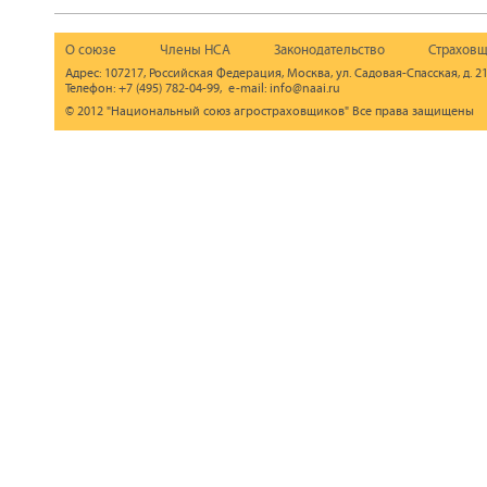
О союзе
Члены НСА
Законодательство
Страховщ
Адрес: 107217, Российская Федерация, Москва, ул. Садовая-Спасская, д. 21
Телефон: +7 (495) 782-04-99, e-mail: info@naai.ru
© 2012 "Национальный союз агростраховщиков" Все права защищены