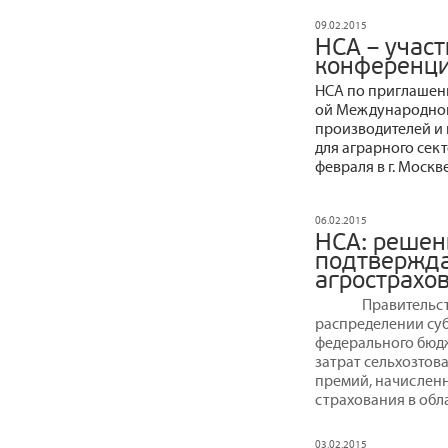
09.02.2015
НСА – учас
конференци
НСА по приглашени
ой Международной
производителей и 
для аграрного сект
февраля в г. Москве
06.02.2015
НСА: решен
подтвержда
агрострахо
Правительс
распределении суб
федерального бюд
затрат сельхозтов
премий, начислен
страхования в обл
03.02.2015