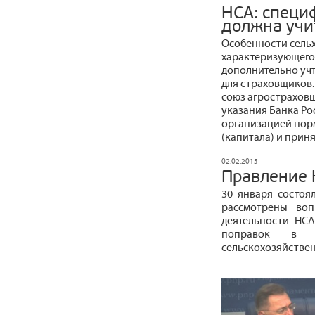
НСА: специ
должна учи
Особенности сельх
характеризующего
дополнительно уч
для страховщиков
союз агрострахов
указания Банка Ро
организацией нор
(капитала) и приня
02.02.2015
Правление 
30 января состоя
рассмотрены воп
деятельности НСА
поправок в
сельскохозяйстве