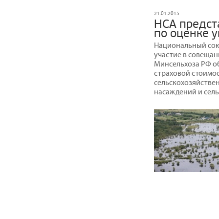
21.01.2015
НСА предст
по оценке 
Национальный сою
участие в совеща
Минсельхоза РФ о
страховой стоимос
сельскохозяйствен
насаждений и сел