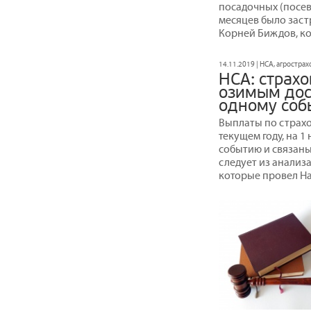
посадочных (посевн
месяцев было застр
Корней Биждов, ко
14.11.2019 | НСА, агростра
НСА: страх
озимым дос
одному со
Выплаты по страхо
текущем году, на 1
событию и связаны
следует из анализ
которые провел Н