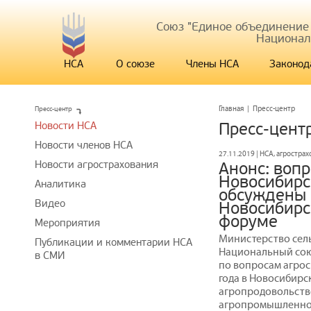
Союз "Единое объединение
Национал
НСА
О союзе
Члены НСА
Законод
Пресс-центр
Главная
|
Пресс-центр
Новости НСА
Пресс-цент
Новости членов НСА
27.11.2019 | НСА, агростра
Новости агрострахования
Анонс: воп
Новосибирс
Аналитика
обсуждены н
Видео
Новосибирс
форуме
Мероприятия
Министерство сель
Публикации и комментарии НСА
Национальный сою
в СМИ
по вопросам агрос
года в Новосибирс
агропродовольств
агропромышленной