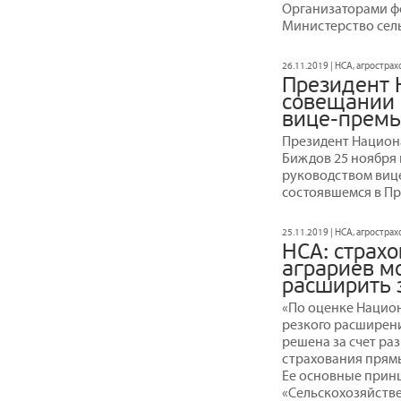
Организаторами ф
Министерство сель
26.11.2019 | НСА, агростра
Президент 
совещании 
вице-премь
Президент Национ
Биждов 25 ноября 
руководством вице
состоявшемся в Пр
25.11.2019 | НСА, агростра
НСА: страх
аграриев м
расширить 
«По оценке Национ
резкого расширен
решена за счет ра
страхования прямы
Ее основные прин
«Сельскохозяйстве