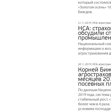
который состоялс
«Золотая осень» 1
Биждов.
21.11.2019 | НСА, агростра
НСА: страх
обсудили с
промышленн
Национальный сою
информацию о воз
агрострахования д
20.11.2019 | НСА, агростра
Корней Биж
агрострахо
месяцев 201
посевных пл
По данным Национ
2019 года, систем
стабильный рост. 
более чем в 4 раза
условиях господде