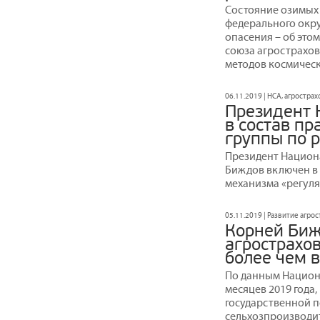
Состояние озимых
федерального окру
опасения – об это
союза агрострахо
методов космическ
06.11.2019 | НСА, агростра
Президент 
в состав п
группы по 
Президент Национ
Биждов включен в 
механизма «регуля
05.11.2019 | Развитие агр
Корней Биж
агрострахо
более чем в
По данным Национ
месяцев 2019 года,
государственной 
сельхозпроизводит