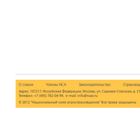
О союзе
Члены НСА
Законодательство
Страховщ
Адрес: 107217, Российская Федерация, Москва, ул. Садовая-Спасская, д. 21
Телефон: +7 (495) 782-04-99, e-mail: info@naai.ru
© 2012 "Национальный союз агростраховщиков" Все права защищены