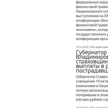
федеральных окру
финансовой грамот
Национального со
выступлении на X
конференции «Вкл
финансовой грамо
экономики», котор
государственного 
конференция орган
19.10.2020 | НСА, агростра
Губернатор
Владимиров
страховщик
выплаты в 
пострадавш
Губернатор Ставр
совещании 19 окт
компаниям и Наци
четкую организаци
потерявшие в этом
630 млн рублей ст
19.10.2020 | НСА, агростра