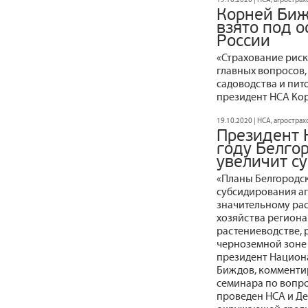
Корней Биж
взято под 
России
«Страхование риск
главных вопросов,
садоводства и пит
президент НСА Ко
19.10.2020 | НСА, агростра
Президент 
году Белгор
увеличит с
«Планы Белгородск
субсидирования аг
значительному ра
хозяйства региона 
растениеводстве, 
черноземной зоне и
президент Национ
Биждов, комменти
семинара по вопро
проведен НСА и Д