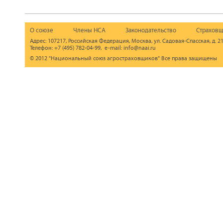
О союзе
Члены НСА
Законодательство
Страховщ
Адрес: 107217, Российская Федерация, Москва, ул. Садовая-Спасская, д. 21
Телефон: +7 (495) 782-04-99, e-mail: info@naai.ru
© 2012 "Национальный союз агростраховщиков" Все права защищены