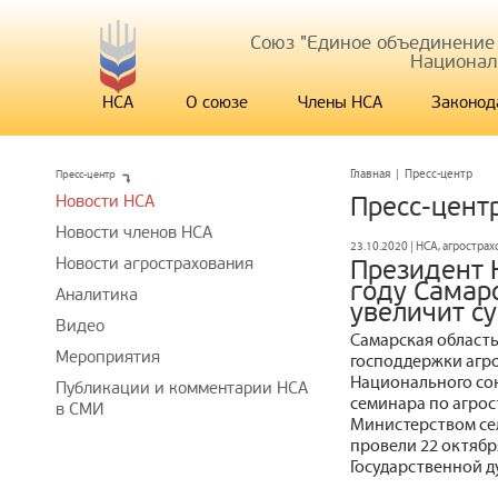
Союз "Единое объединение
Национал
НСА
О союзе
Члены НСА
Законод
Пресс-центр
Главная
|
Пресс-центр
Новости НСА
Пресс-цент
Новости членов НСА
23.10.2020 | НСА, агростра
Новости агрострахования
Президент 
году Самарс
Аналитика
увеличит с
Видео
Самарская область
Мероприятия
господдержки агро
Национального со
Публикации и комментарии НСА
семинара по агрос
в СМИ
Министерством сел
провели 22 октябр
Государственной д