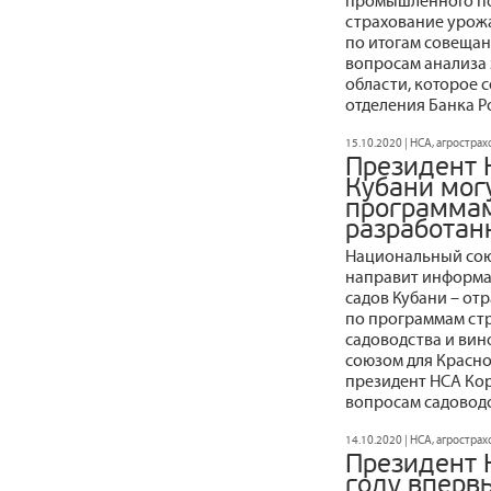
промышленного по
страхование урожа
по итогам совеща
вопросам анализа
области, которое 
отделения Банка Р
15.10.2020 | НСА, агростра
Президент 
Кубани мог
программам
разработан
Национальный сою
направит информа
садов Кубани – от
по программам ст
садоводства и вин
союзом для Красно
президент НСА Кор
вопросам садоводс
14.10.2020 | НСА, агростра
Президент 
году вперв