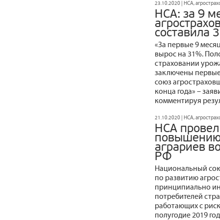
23.10.2020 | НСА, агростра
НСА: за 9 м
агрострахо
составила 3
«За первые 9 меся
вырос на 31%. Пол
страховании урожа
заключены первые
союз агростраховщ
конца года» – зая
комментируя резул
21.10.2020 | НСА, агростра
НСА провел
повышению 
аграриев в
РФ
Национальный сою
по развитию агро
принципиально ин
потребителей стра
работающих с риск
полугодие 2019 год