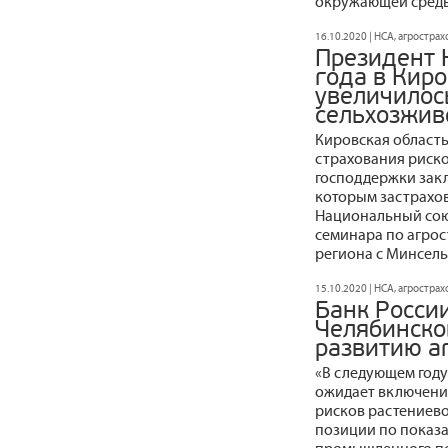
окружающей среды 
16.10.2020 | НСА, агростра
Президент 
года в Киро
увеличилос
сельхозжив
Кировская область
страхования риско
господдержки зак
которым застрахов
Национальный сою
семинара по агрос
региона с Минсель
15.10.2020 | НСА, агростра
Банк Росси
Челябинско
развитию а
«В следующем год
ожидает включения
рисков растениево
позиции по показа