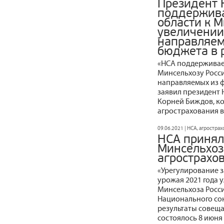
Президент 
поддержива
области к 
увеличении
направляем
бюджета в р
«НСА поддерживае
Минсельхозу Росси
направляемых из ф
заявил президент
Корней Биждов, к
агрострахования в
09.06.2021 | НСА, агростра
НСА принял
Минсельхоз
агрострахо
«Урегулирование з
урожая 2021 года 
Минсельхоза Росси
Национального со
результаты совеща
состоялось 8 июня