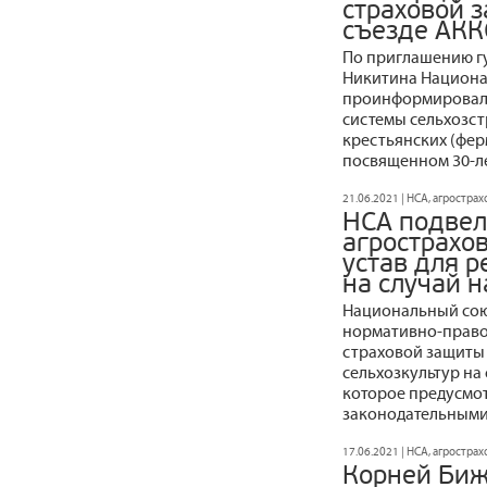
страховой з
съезде АКК
По приглашению г
Никитина Национа
проинформировал 
системы сельхозст
крестьянских (фер
посвященном 30-л
21.06.2021 | НСА, агростра
НСА подвел
агрострахо
устав для 
на случай 
Национальный сою
нормативно-право
страховой защиты 
сельхозкультур на
которое предусмот
законодательными
17.06.2021 | НСА, агростра
Корней Биж