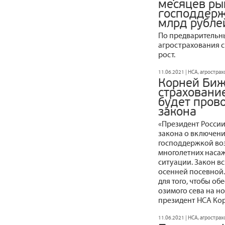
месяцев ры
господдержк
млрд рублей
По предварительны
агрострахования 
рост.
11.06.2021 | НСА, агростра
Корней Биж
страхование
будет прово
закона
«Президент России
закона о включени
господдержкой во
многолетних наса
ситуации. Закон вс
осенней посевной
для того, чтобы о
озимого сева на н
президент НСА Ко
11.06.2021 | НСА, агростра