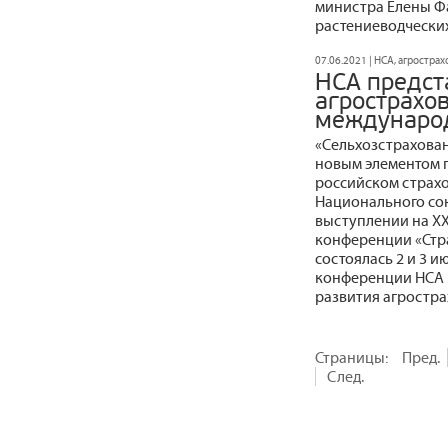
министра Елены Фа
растениеводческих
07.06.2021 | НСА, агростра
НСА предст
агрострахов
междунаро
«Сельхозстрахован
новым элементом г
российском страхо
Национального со
выступлении на X
конференции «Стра
состоялась 2 и 3 
конференции НСА 
развития агростра
Страницы:
Пред.
След.