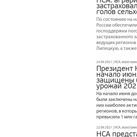
НСА: аграри
застрахова
голов сельх
По состоянию на 
России обеспечили
господдержки пого
застрахованного з
ведущих регионов 
Липецкую, а также
23.06.2021 | НСА, агростра
Президент 
начало июн
защищены б
урожай 202
На начало июня до
были заключены на
них наиболее акти
регионов, в котор
превысила 1 млн га
22.06.2021 | НСА, агростра
НСА предст