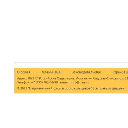
О союзе
Члены НСА
Законодательство
Страховщ
Адрес: 107217, Российская Федерация, Москва, ул. Садовая-Спасская, д. 21
Телефон: +7 (495) 782-04-99, e-mail: info@naai.ru
© 2012 "Национальный союз агростраховщиков" Все права защищены