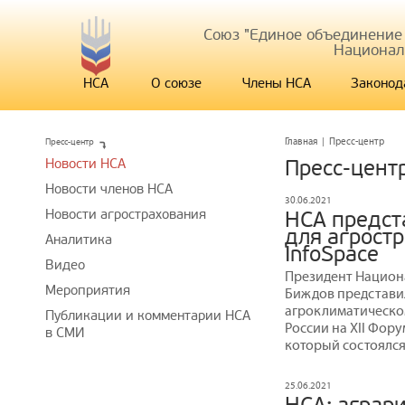
Союз "Единое объединение
Национал
НСА
О союзе
Члены НСА
Законод
Пресс-центр
Главная
|
Пресс-центр
Новости НСА
Пресс-цент
Новости членов НСА
30.06.2021
Новости агрострахования
НСА предст
для агрост
Аналитика
InfoSpace
Видео
Президент Национ
Мероприятия
Биждов представи
агроклиматическо
Публикации и комментарии НСА
России на XII Фор
в СМИ
который состоялся
25.06.2021