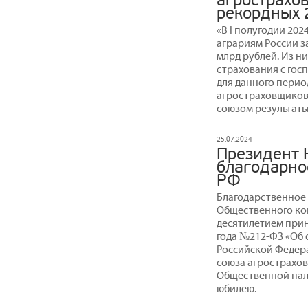
агрострахо
рекордных 
«В I полугодии 20
аграриям России з
млрд рублей. Из ни
страхования с гос
для данного перио
агростраховщиков
союзом результаты
25.07.2024
Президент 
благодарно
РФ
Благодарственное 
Общественного кон
десятилетием прин
года №212-ФЗ «Об 
Российской Федер
союза агрострахо
Общественной пал
юбилею.