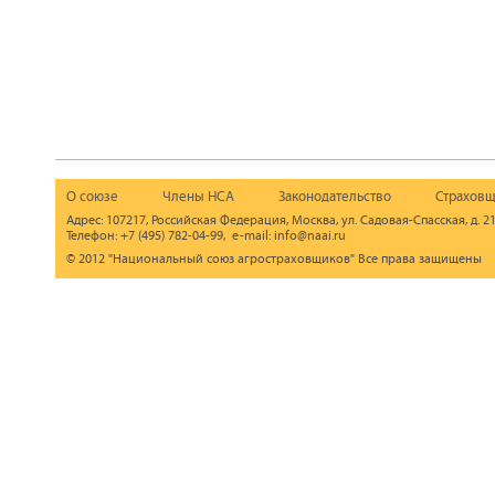
О союзе
Члены НСА
Законодательство
Страховщ
Адрес: 107217, Российская Федерация, Москва, ул. Садовая-Спасская, д. 21
Телефон: +7 (495) 782-04-99, e-mail: info@naai.ru
© 2012 "Национальный союз агростраховщиков" Все права защищены