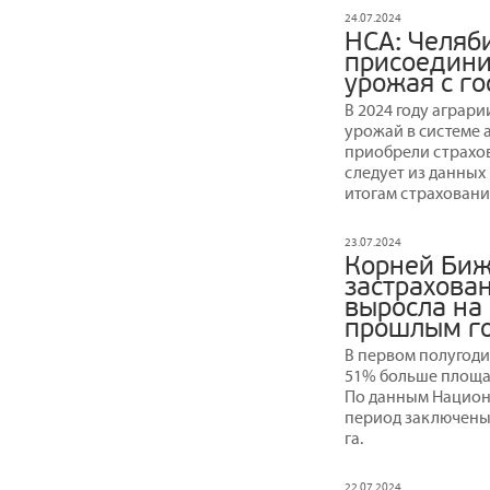
24.07.2024
НСА: Челяб
присоедини
урожая с г
В 2024 году аграр
урожай в системе 
приобрели страховы
следует из данных
итогам страховани
23.07.2024
Корней Биж
застрахова
выросла на
прошлым г
В первом полугоди
51% больше площад
По данным Национа
период заключены 
га.
22.07.2024