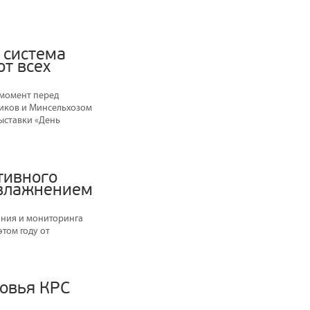
 система
от всех
 момент перед
иков и Минсельхозом
выставки «День
тивного
увлажнением
ания и мониторинга
том году от
ловья КРС