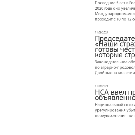
Последние 5 лет в Ро
2020 года оно увели
Международном моло
проходит с 10 по 12 с
11.09.2024
Председате
«Наши стра
готовы чест
которые ст
Законодательное обе
по аграрно-продовол
Двойных на коллегии
11.09.2024
НСА ввел п
объявленно
Национальный союз 
урегулирования убыт
переувлажнения поч