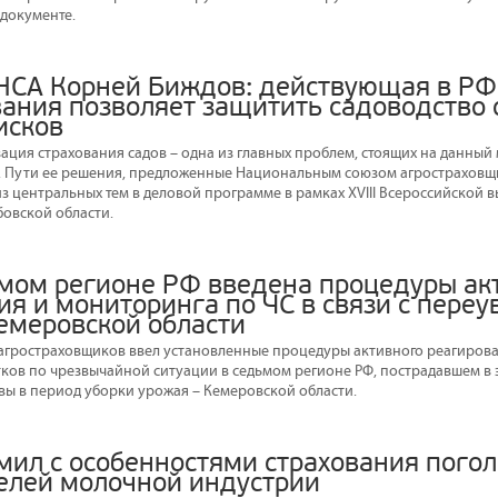
документе.
НСА Корней Биждов: действующая в РФ
вания позволяет защитить садоводство 
исков
ация страхования садов – одна из главных проблем, стоящих на данный
. Пути ее решения, предложенные Национальным союзом агростраховщ
из центральных тем в деловой программе в рамках XVIII Всероссийской 
бовской области.
ьмом регионе РФ введена процедуры ак
ия и мониторинга по ЧС в связи с пере
Кемеровской области
агростраховщиков ввел установленные процедуры активного реагиров
ков по чрезвычайной ситуации в седьмом регионе РФ, пострадавшем в э
ы в период уборки урожая – Кемеровской области.
мил с особенностями страхования пого
елей молочной индустрии