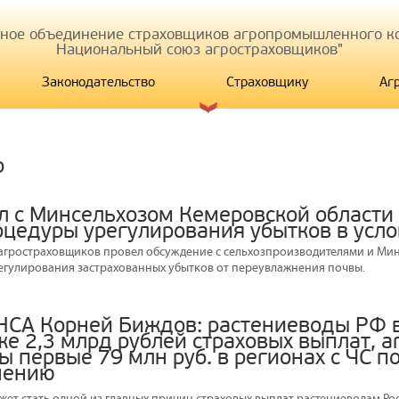
иное объединение страховщиков агропромышленного ко
Национальный союз агростраховщиков"
Законодательство
Страховщику
Аг
р
л с Минсельхозом Кемеровской области
оцедуры урегулирования убытков в усло
агростраховщиков провел обсуждение с сельхозпроизводителями и Ми
егулирования застрахованных убытков от переувлажнения почвы.
НСА Корней Биждов: растениеводы РФ в
же 2,3 млрд рублей страховых выплат, 
 первые 79 млн руб. в регионах с ЧС п
нению
ет стать одной из главных причин страховых выплат растениеводам Рос