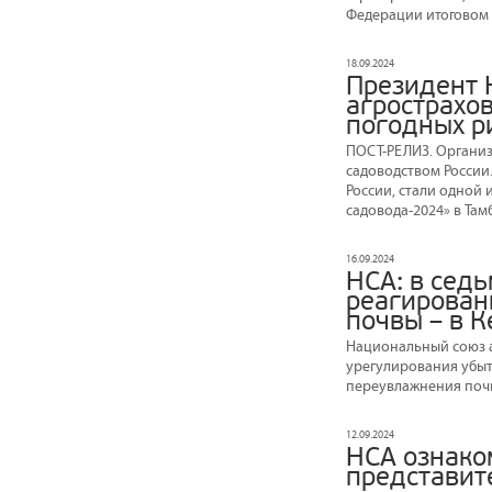
Федерации итоговом 
18.09.2024
Президент 
агрострахо
погодных р
ПОСТ-РЕЛИЗ. Организ
садоводством России
России, стали одной 
садовода-2024» в Там
16.09.2024
НСА: в сед
реагирован
почвы – в 
Национальный союз 
урегулирования убыт
переувлажнения почв
12.09.2024
НСА ознако
представит