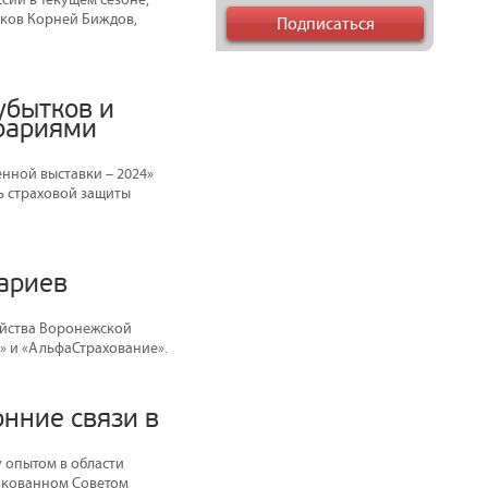
иков Корней Биждов,
убытков и
грариями
нной выставки – 2024»
ь страховой защиты
рариев
яйства Воронежской
» и «АльфаСтрахование».
онние связи в
у опытом в области
ликованном Советом