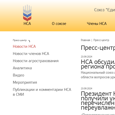
Союз "Ед
НСА
О союзе
Члены НСА
Пресс-центр
Главная
|
Пресс-центр
Новости НСА
Пресс-цент
Новости членов НСА
23.09.2024
НСА обсуди
Новости агрострахования
региона пр
Аналитика
Национальный союз 
Видео
области вопросов ур
Мероприятия
23.09.2024
Публикации и комментарии НСА
Президент 
в СМИ
получили у
перечислены
переувлаж
«Переувлажнение мож