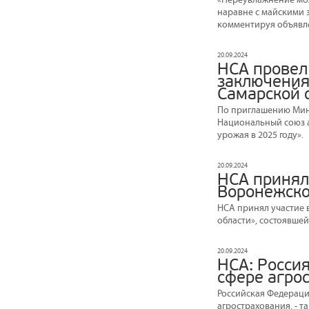
наравне с майскими 
комментируя объявле
20.09.2024
НСА провел
заключения
Самарской 
По приглашению Минс
Национальный союз а
урожая в 2025 году».
20.09.2024
НСА принял
Воронежско
НСА принял участие 
области», состоявше
20.09.2024
НСА: Россия
сфере агро
Российская Федераци
агрострахования, - 