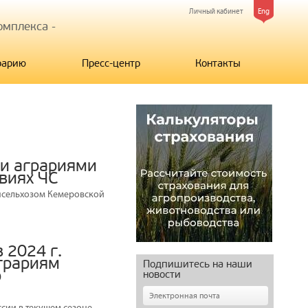
Личный кабинет
Eng
мплекса -
рарию
Пресс-центр
Контакты
 и аграриями
виях ЧС
нсельхозом Кемеровской
 2024 г.
аграриям
Подпишитесь на наши
о
новости
сии в текущем сезоне,