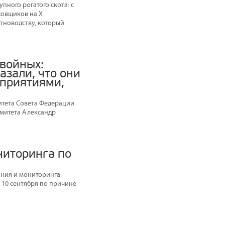
пного рогатого скота: с
ховщиков на X
тноводству, который
войных:
азали, что они
дприятиями,
итета Совета Федерации
митета Александр
ниторинга по
и
ания и мониторинга
 10 сентября по причине