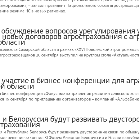
заморозками», – заявил президент Национального союза агростраховщ
ние режима ЧС в новых регионах.
 обсуждение вопросов урегулирования 
 новых договоров агрострахования с а
области
ельхоза Самарской области в рамках «XXVI Поволжской агропромышле
гростраховщиков 20 сентября выступил на круглом столе «Актуальност
 участие в бизнес-конференции для аг
й области
в бизнес-конференции «Фокусные направления развития сельского хоз
йся 19 сентября по приглашению организаторов – компаний «АльфаБанк
 и Белоруссия будут развивать двустор
страхования
я и Республика Беларусь будут развивать двусторонние связи по обмен
такое решение закрепил XI Форум Регионов Белоруссии и России в опуб