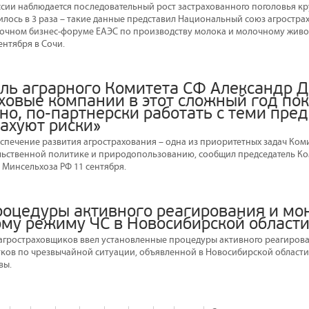
ссии наблюдается последовательный рост застрахованного поголовья кру
чилось в 3 раза – такие данные представил Национальный союз агростра
чном бизнес-форуме ЕАЭС по производству молока и молочному живо
ентября в Сочи.
ль аграрного Комитета СФ Александр Д
ховые компании в этот сложный год пок
но, по-партнерски работать с теми пре
рахуют риски»
спечение развития агрострахования – одна из приоритетных задач Ком
ьственной политике и природопользованию, сообщил председатель Ко
 Минсельхоза РФ 11 сентября.
роцедуры активного реагирования и мо
му режиму ЧС в Новосибирской област
агростраховщиков ввел установленные процедуры активного реагиров
ков по чрезвычайной ситуации, объявленной в Новосибирской области
вы.