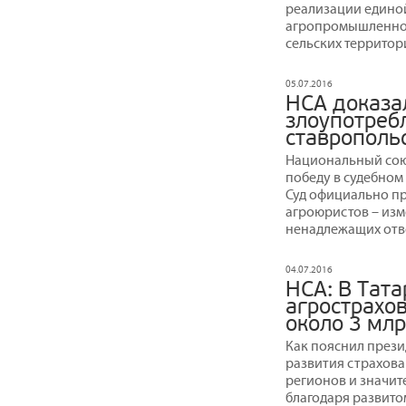
реализации единой
агропромышленног
сельских территор
05.07.2016
НСА доказа
злоупотреб
ставрополь
Национальный сою
победу в судебном
Суд официально пр
агроюристов – изм
ненадлежащих отве
04.07.2016
НСА: В Тат
агрострахо
около 3 млр
Как пояснил прези
развития страхова
регионов и значит
благодаря развито