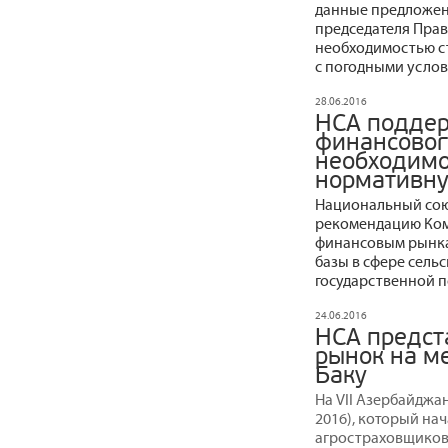
данные предложен
председателя Прав
необходимостью с
с погодными услов
28.06.2016
НСА подде
финансовог
необходимо
нормативну
Национальный сою
рекомендацию Ком
финансовым рынка
базы в сфере сель
государственной 
24.06.2016
НСА предст
рынок на м
Баку
На VII Азербайджа
2016), который на
агростраховщиков