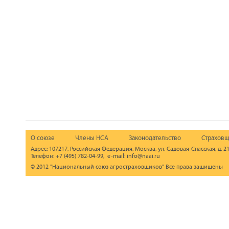
О союзе
Члены НСА
Законодательство
Страховщ
Адрес: 107217, Российская Федерация, Москва, ул. Садовая-Спасская, д. 21
Телефон: +7 (495) 782-04-99, e-mail: info@naai.ru
© 2012 "Национальный союз агростраховщиков" Все права защищены