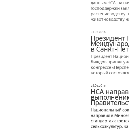
данным НСА, на на
господдержки зак
растениеводству на
животноводству на 
01.07.2016
Президент 
Международ
в Санкт-Пе
Президент Национ
Биждов принял уч
конгрессе «Перспе
который состоялся 
28.06.2016
НСА направ
выполнению
Правительс
Национальный сою
направил в Минсе
стандартах агроте
сельхозкультур. К