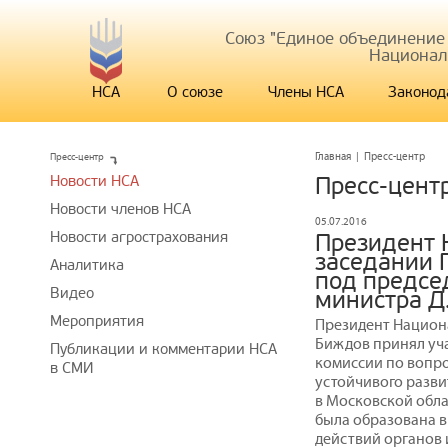
Союз "Единое объединение
Национал
НСА
О союзе
Члены НСА
Законод
Пресс-центр
Главная
|
Пресс-центр
Новости НСА
Пресс-цент
Новости членов НСА
05.07.2016
Новости агрострахования
Президент 
заседании 
Аналитика
под предсе
Видео
министра Д
Мероприятия
Президент Национ
Биждов принял уча
Публикации и комментарии НСА
комиссии по вопр
в СМИ
устойчивого разви
в Московской обла
была образована в
действий органов 