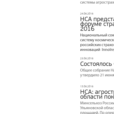
системы агрострах
24.06.2016
НСА предст
форуме стра
2016
Национальный сою
систему космическ
российских страх
инноваций InnoIns
23.06.2016
Состоялось
Общее собрание Н
утвердило 21 июня 
15.06.2016
НСА: агрос
области по
Минсельхоз Росси
Ульяновской обла
площадей. По опер