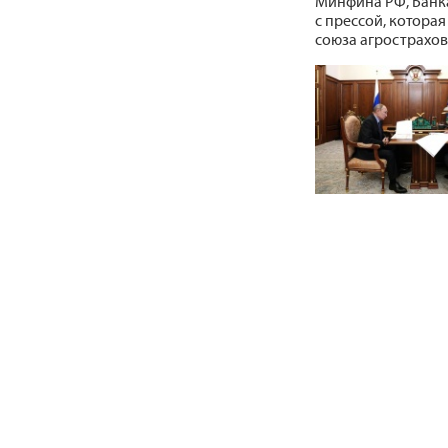
Минфина РФ, Банка
с прессой, котора
союза агрострахов