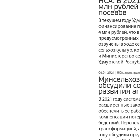
НСА: В 202
млн рублей
посевов
В текущем году Уд
финансирование п
4 млн рублей, что 
предусмотренных на
озвучены в ходе с
сельхозкультур, 
и Министерство се
Удмуртской Респуб
06.04.2021 | НСА, агростра
Минсельхоз
обсудили с
развития а
В 2021 году систе
расширенные зако
обеспечить ее раб
компенсации потер
бедствий. Перспек
трансформацией, а
году обсудили пре