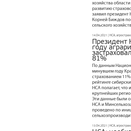
хозяйства области
развитию страхов
заявил президент
Корней Биждов по 
сельского хозяйст
14.04.2021 | НСА, агростра
Президент 
году аграр
застраховал
81%
По данным Национ
минувшем году Кр
страхованием 11%
рейтинге сибирски
НСА полагает, что 
крупнейших регио
Эти данные были 
НСА и Минсельхоза
проведено по иниц
сельхозпроизводи
13.04.2021 | НСА, агростра