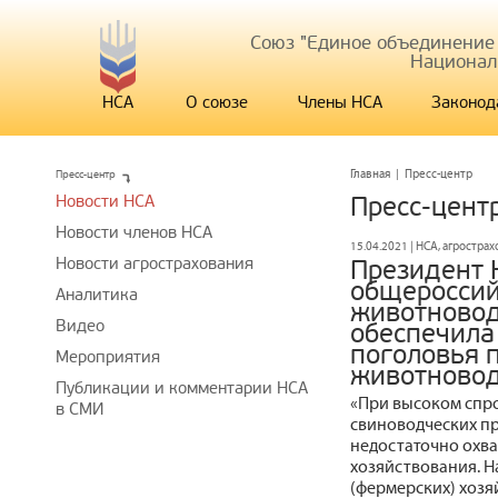
Союз "Единое объединение
Национал
НСА
О союзе
Члены НСА
Законод
Пресс-центр
Главная
|
Пресс-центр
Новости НСА
Пресс-цент
Новости членов НСА
15.04.2021 | НСА, агростра
Новости агрострахования
Президент 
общероссий
Аналитика
животновод
Видео
обеспечила
поголовья 
Мероприятия
животновод
Публикации и комментарии НСА
«При высоком спро
в СМИ
свиноводческих пр
недостаточно охв
хозяйствования. Н
(фермерских) хозя