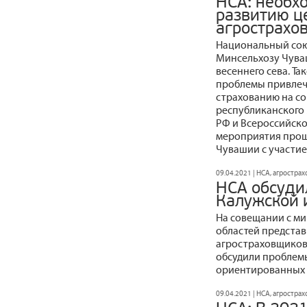
НСА: необх
развитию ц
агрострахо
Национальный сою
Минсельхозу Чува
весеннего сева. Т
проблемы привлеч
страхованию на с
республиканского 
РФ и Всероссийско
мероприятия прош
Чувашии с участие
09.04.2021 | НСА, агростра
НСА обсуди
Калужской 
На совещании с м
областей предста
агростраховщиков
обсудили проблем
ориентированных 
09.04.2021 | НСА, агростра