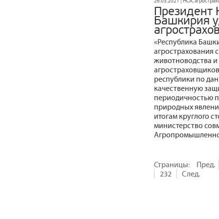
26.03.2021 | НСА, агростра
Президент 
Башкирия у
агрострахо
«Республика Башки
агрострахования с
животноводства и
агростраховщиков 
республики по дан
качественную защи
периодичностью п
природных явлений
итогам круглого с
министерство совм
Агропромышленно
Страницы:
Пред.
232
След.