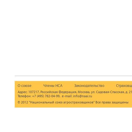
О союзе
Члены НСА
Законодательство
Страховщ
Адрес: 107217, Российская Федерация, Москва, ул. Садовая-Спасская, д. 21
Телефон: +7 (495) 782-04-99, e-mail: info@naai.ru
© 2012 "Национальный союз агростраховщиков" Все права защищены