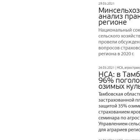
29.03.2021
Минсельхоз
анализ пра
регионе
Национальный сою
сельского хозяйст
провели обсужден
вопросов страхов
региона в 2020 г.
26.03.2021 | НСА, агростра
НСА: в Тамб
96% поголо
озимых кул
Тамбовская област
застрахованной п
защитой 35% озим
страхованием яров
семинара по агрос
Управлением сельс
для аграриев реги