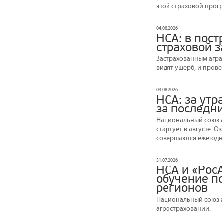
этой страховой прог
04.08.2026
НСА: в пос
страховой 
Застрахованным агра
видят ущерб, и прове
03.08.2026
НСА: за ут
за последни
Национальный союз а
стартует в августе. 
совершаются ежегодно
31.07.2026
НСА и «Рос
обучение по
регионов
Национальный союз а
агростраховании.