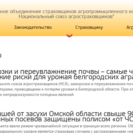
иное объединение страховщиков агропромышленного ко
Национальный союз агростраховщиков"
Законодательство
Страховщику
Аг
р
озки и переувлажнение почвы – самые 
кие риски для урожая белгородских агр
ного союза агростраховщиков (НСА), заморозки и переувлажнение по
орами, приводящими к потерям урожая в Белгородской области. При э
 непредсказуемости погодных явлений.
вшей от засухи Омской области свыше 
нных посевов защищены полисом «от Ч
ъекта ввели режим чрезвычайной ситуации в границах всего региона. О
едерального уровня является страховым случаем с застрахованными «на