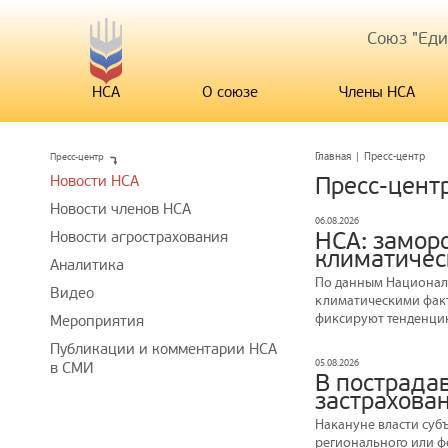
Союз "Ед
НСА
О союзе
Члены НСА
Пресс-центр
Главная
|
Пресс-центр
Новости НСА
Пресс-цент
Новости членов НСА
06.08.2026
НСА: замор
Новости агрострахования
климатичес
Аналитика
По данным Националь
Видео
климатическими факт
фиксируют тенденцию
Мероприятия
Публикации и комментарии НСА
05.08.2026
в СМИ
В пострада
застрахова
Накануне власти суб
регионального или ф