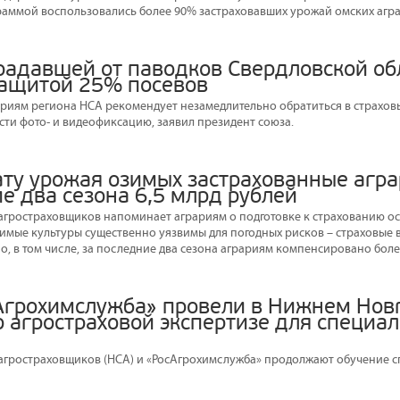
раммой воспользовались более 90% застраховавших урожай омских агра
традавшей от паводков Свердловской об
защитой 25% посевов
риям региона НСА рекомендует незамедлительно обратиться в страхов
сти фото- и видеофиксацию, заявил президент союза.
рату урожая озимых застрахованные агр
е два сезона 6,5 млрд рублей
гростраховщиков напоминает аграриям о подготовке к страхованию ос
Озимые культуры существенно уязвимы для погодных рисков – страховые 
, в том числе, за последние два сезона аграриям компенсировано более
Агрохимслужба» провели в Нижнем Нов
 агростраховой экспертизе для специал
гростраховщиков (НСА) и «РосАгрохимслужба» продолжают обучение сп