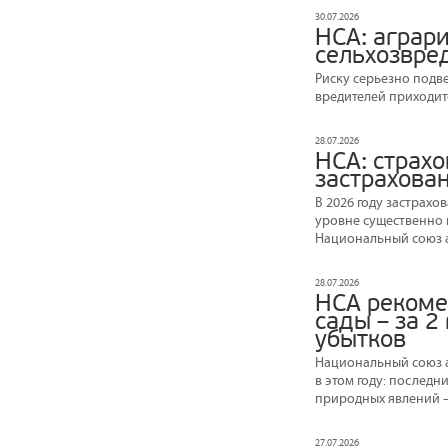
30.07.2026
НСА: аграр
сельхозвре
Риску серьезно подв
вредителей приходит
28.07.2026
НСА: страх
застрахова
В 2026 году застрах
уровне существенно н
Национальный союз а
28.07.2026
НСА рекоме
сады – за 2
убытков
Национальный союз а
в этом году: послед
природных явлений –
27.07.2026