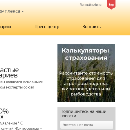
Личный кабинет
Eng
мплекса -
рарию
Пресс-центр
Контакты
частые
ариев
чвы являются основными
том эксперты союза
90%
Подпишитесь на наши
С»
новости
бъявление ЧС
 случай ЧС» посевами –