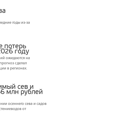
за
едние годы из-за
е потерь
2026 году
ний ожидаются на
 прогноз сделал
ии в регионах.
имый сев и
66 млн рублей
ии осеннего сева и садов
стениеводов от