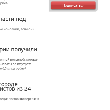
риев.
ласти под
ые компании, если они
арии получили
енней посевной, которая
выплаты по их утрате
 6,5 млрд рублей.
городе
истов из 24
ециалистов экспертизе в