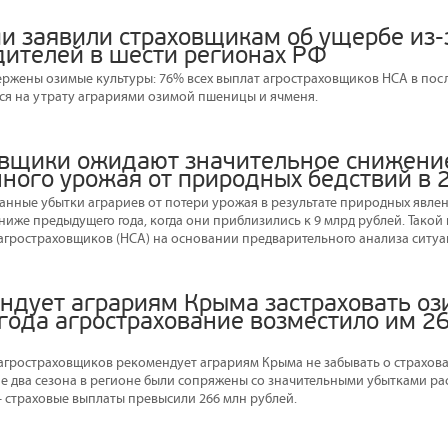
ии заявили страховщикам об ущербе из-
дителей в шести регионах РФ
ержены озимые культуры: 76% всех выплат агростраховщиков НСА в посл
ся на утрату аграриями озимой пшеницы и ячменя.
овщики ожидают значительное снижени
нного урожая от природных бедствий в 
ованные убытки аграриев от потери урожая в результате природных явле
иже предыдущего года, когда они приблизились к 9 млрд рублей. Такой
гростраховщиков (НСА) на основании предварительного анализа ситуац
ндует аграриям Крыма застраховать оз
 года агрострахование возместило им 2
гростраховщиков рекомендует аграриям Крыма не забывать о страхован
ние два сезона в регионе были сопряжены со значительными убытками ра
 страховые выплаты превысили 266 млн рублей.