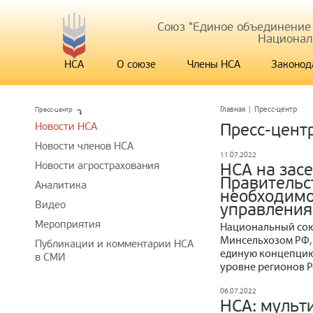
Союз "Единое объединение
Национал
НСА
О союзе
Члены НСА
Законод
Пресс-центр
Главная
|
Пресс-центр
Новости НСА
Пресс-цент
Новости членов НСА
11.07.2022
Новости агрострахования
НСА на зас
Правительс
Аналитика
необходимо
Видео
управления
Мероприятия
Национальный сою
Минсельхозом РФ,
Публикации и комментарии НСА
единую концепцию
в СМИ
уровне регионов Р
06.07.2022
НСА: мульт