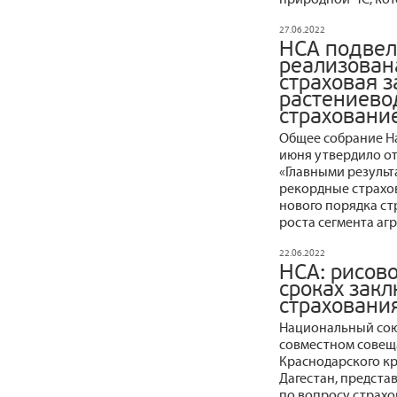
27.06.2022
НСА подвел 
реализован
страховая 
растениево
страховани
Общее собрание Н
июня утвердило отч
«Главными результ
рекордные страхо
нового порядка ст
роста сегмента аг
22.06.2022
НСА: рисов
сроках зак
страховани
Национальный сою
совместном совещ
Краснодарского кр
Дагестан, предста
по вопросу страхо