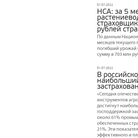
01.07.2022
НСА: за 5 м
растениево
страховщик
рублей стр
По данным Национа
месяцев текущего 
погибший урожай 
сумму в 703 млн ру
01.07.2022
В российск
наибольший
застрахова
«Сегодня отечеств
инструментов агро
достигнут наиболь
господдержкой зас
около 61% промышл
обеспеченных стр
21%. Эти показате
эффективного и п