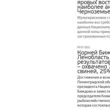
яровых вост
наиболее а
Черноземь
Мультирисковое с
наиболее востребо
данных Националь
данной зоны приход
застрахованных по
05.07.2022
Корней Биж
Ленобласть
результатов
– охвачено
свиней, 25
Достижения и воз
Ленинградской обл
президента Нацио
Биждова и замести
председателя Ком
рыбохозяйственно
которая состоялась