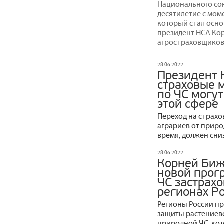
Национального сою
десятилетие с мом
который стал осно
президент НСА Ко
агростраховщиков 
28.06.2022
Президент 
страховые 
по ЧС могу
этой сфере
Переход на страх
аграриев от приро
время, должен сни
28.06.2022
Корней Биж
новой прог
ЧС застрахо
регионах Р
Регионы России п
защиты растениево
природной ЧС, кот