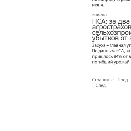
июня.
20.06.2022
НСА: за два
агрострахо
сельхозпро
убытков от 
Засуха – главная у
По данным НСА, за 
пришлось 84% от в
погибший урожай
Страницы:
Пред.
След.