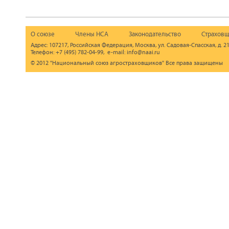
О союзе
Члены НСА
Законодательство
Страховщ
Адрес: 107217, Российская Федерация, Москва, ул. Садовая-Спасская, д. 21
Телефон: +7 (495) 782-04-99, e-mail: info@naai.ru
© 2012 "Национальный союз агростраховщиков" Все права защищены