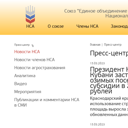
Союз "Единое объединение
Национал
НСА
О союзе
Члены НСА
Законод
Пресс-центр
Главная
|
Пресс-центр
Новости НСА
Пресс-цент
Новости членов НСА
15.03.2023
Новости агрострахования
Президент 
Кубани заст
Аналитика
озимых пос
Видео
субсидии в
рублей
Мероприятия
Краснодарский кр
Публикации и комментарии НСА
использование стр
в СМИ
площадь выросла з
обновленных данн
15.03.2023