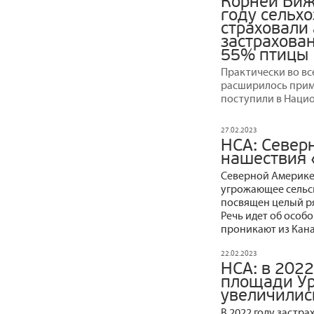
Корней Биж
году сельх
страховали 
застрахова
55% птицы
Практически во вс
расширилось прим
поступили в Наци
27.02.2023
НСА: Север
нашествия 
Северной Америке
угрожающее сельск
посвящен целый р
Речь идет об особо
проникают из Кана
22.02.2023
НСА: в 2022
площади Ур
увеличилис
В 2022 году застр