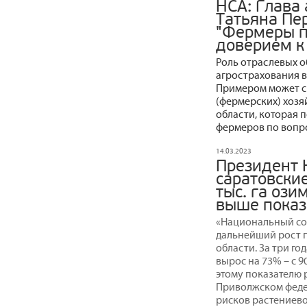
НСА: Глава
Татьяна Пе
"Фермеры п
доверием к
Роль отраслевых 
агрострахования в
Примером может с
(фермерских) хозя
области, которая 
фермеров по вопр
14.03.2023
Президент 
саратовски
тыс. га озим
выше показ
«Национальный со
дальнейший рост п
области. За три г
вырос на 73% – с 90 
этому показателю 
Приволжском феде
рисков растениево