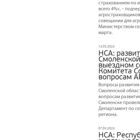
страхованием по и
всего 4%», – подч
агростраховщиков
совещании для агр
Министерством сел
марта.
13.03.2023
НСА: развит
Смоленской
выездном с
Комитета С
вопросам А
Вопросы развития
Смоленской облас
вопросам развития
Смоленске провел
Департамент по се
региона.
07.03.2023
НСА: Респу