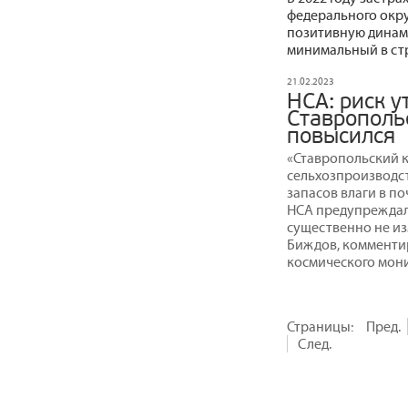
федерального окру
позитивную динами
минимальный в стр
21.02.2023
НСА: риск у
Ставрополь
повысился
«Ставропольский к
сельхозпроизводст
запасов влаги в п
НСА предупреждал 
существенно не из
Биждов, комменти
космического мон
Страницы:
Пред.
След.