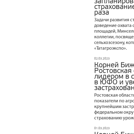
запланиров
страхование
раза
Задачи развития с
доведение охвата 
площадей, Минсель
коллегии, посвящ
сельхозсезону, кот
«Татагроэкспо».
02.03.2023
Корней Биж
Ростовская 
лидером в 
в ЮФО и ув
застрахова
Ростовская област
показатели по агр
крупнейшим застр
федеральном округ
страхованию урож
01.03.2023