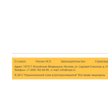
О союзе
Члены НСА
Законодательство
Страховщ
Адрес: 107217, Российская Федерация, Москва, ул. Садовая-Спасская, д. 21
Телефон: +7 (495) 782-04-99, e-mail: info@naai.ru
© 2012 "Национальный союз агростраховщиков" Все права защищены