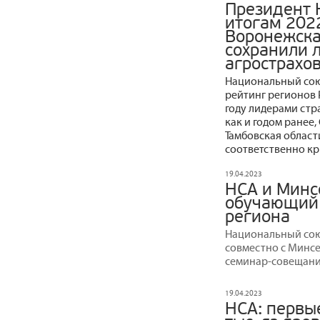
Президент 
итогам 202
Воронежска
сохранили 
агрострахо
Национальный сою
рейтинг регионов 
году лидерами стр
как и годом ранее
Тамбовская облас
соответственно кр
19.04.2023
НСА и Минс
обучающий 
региона
Национальный союз
совместно с Минс
семинар-совещание
19.04.2023
НСА: первы