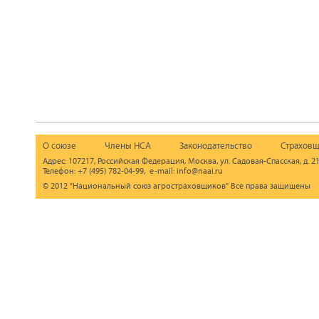
О союзе
Члены НСА
Законодательство
Страховщ
Адрес: 107217, Российская Федерация, Москва, ул. Садовая-Спасская, д. 21
Телефон: +7 (495) 782-04-99, e-mail: info@naai.ru
© 2012 "Национальный союз агростраховщиков" Все права защищены