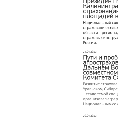
Президент 
Калинингра
страховани
площадей в
Национальный сою
страхованию сель
области – региона
страховых инструм
России.
21.04.2023
Пути и про
агрострахов
Дальнем Во
совместном
Комитета С
Развитие страхова
Уральском, Сибир
– стало темой спе
организовал агра
Национальным сою
20.04.2023