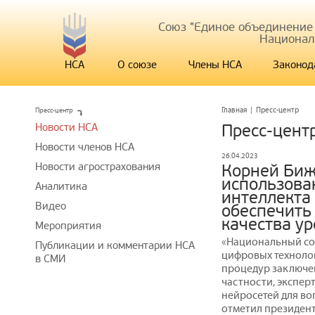
Союз "Единое объединение
Национал
НСА
О союзе
Члены НСА
Законод
Пресс-центр
Главная
|
Пресс-центр
Новости НСА
Пресс-цент
Новости членов НСА
26.04.2023
Новости агрострахования
Корней Биж
использова
Аналитика
интеллекта
Видео
обеспечить
качества у
Мероприятия
«Национальный со
Публикации и комментарии НСА
цифровых техноло
в СМИ
процедур заключен
частности, экспе
нейросетей для во
отметил президент