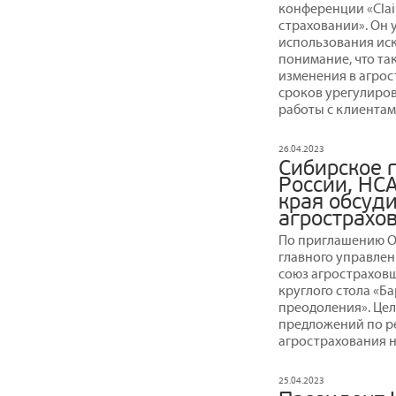
конференции «Clai
страховании». Он у
использования иск
понимание, что т
изменения в агрос
сроков урегулиро
работы с клиентам
26.04.2023
Сибирское 
России, НС
края обсуд
агрострахо
По приглашению О
главного управле
союз агростраховщ
круглого стола «Б
преодоления». Це
предложений по р
агрострахования н
25.04.2023