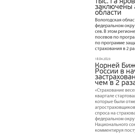
тыс. га яро
заключены 
области
Вологодская облас
федеральном округ
сев. В этом регионе
посевов по програ
по программе защи
страхования в 2 р
18.04.2023
Корней Биж
России в н
застрахова
чем в 2 раз
«Страхование весе
квартале стартова
которые были отм
агростраховщиков
спроса на страхов
федеральном округ
Национального со
комментируя пост