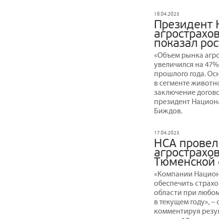
18.04.2023
Президент 
агрострахов
показал ро
«Объем рынка агро
увеличился на 47
прошлого года. Ос
в сегменте животно
заключение догово
президент Национ
Биждов.
17.04.2023
НСА провел
агрострахо
Тюменской 
«Компании Национ
обеспечить страх
области при любо
в текущем году», 
комментируя резу