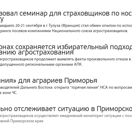
зовал семинар для страховщиков по ко
у
едшего 20-21 сентября в г. Тулуза (Франция) стал обмен опытом по исп
оринга посевов компаниями Национального союза агростраховщиков.
ионах сохраняется избирательный подход
анию агрострахования
гростраховщиков продолжает выявлять факты произвольного отказа в
, допущенного региональными органами АПК.
иния» для аграриев Приморья
одителей Дальнего Востока: открыта "горячая линия" НСА по вопроса
 зоне ЧС.
ьно отслеживает ситуацию в Приморск
гростраховщиков осуществляет ежедневный мониторит ситуации с пос
ивней Приморском крае.