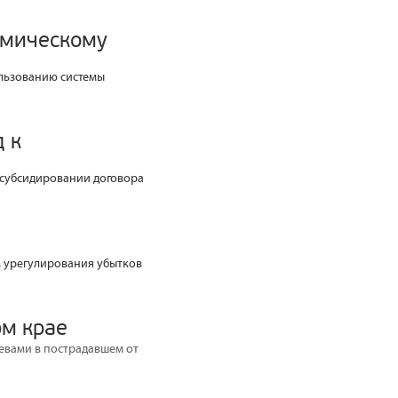
смическому
ользованию системы
 к
 субсидировании договора
м урегулирования убытков
ом крае
евами в пострадавшем от