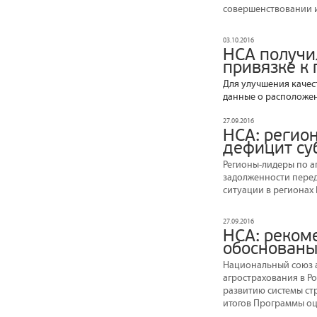
совершенствовании и
03.10.2016
НСА получи
привязке к
Для улучшения качес
данные о расположен
27.09.2016
НСА: регио
дефицит су
Регионы-лидеры по а
задолженности перед
ситуации в регионах
27.09.2016
НСА: реком
обоснованы
Национальный союз а
агрострахования в Р
развитию системы ст
итогов Программы оцен