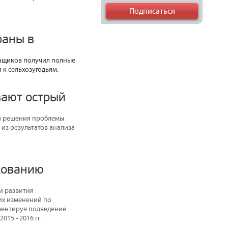
раны в
овщиков получил полные
к сельхозугодьям.
вают острый
я решения проблемы
из результатов анализа
хованию
и развития
их изменений по
мментируя подведение
15 - 2016 гг.