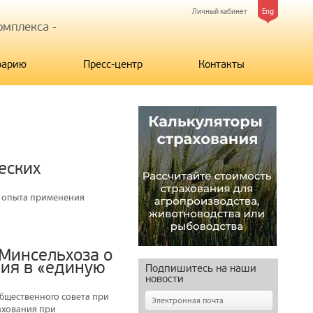
Личный кабинет
Eng
мплекса -
рарию
Пресс-центр
Контакты
еских
о опыта применения
Минсельхоза о
ия в «единую
Подпишитесь на наши
новости
бщественного совета при
ахования при