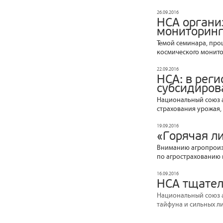
26.09.2016
НСА органи
мониторинг
Темой семинара, прош
космического монит
22.09.2016
НСА: в рег
субсидиров
Национальный союз а
страхования урожая
19.09.2016
«Горячая л
Вниманию агропроизв
по агрострахованию в
16.09.2016
НСА тщател
Национальный союз а
тайфуна и сильных л