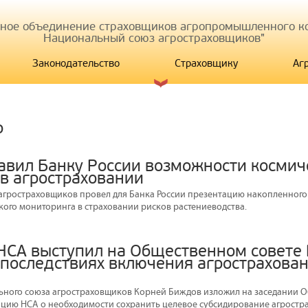
иное объединение страховщиков агропромышленного ко
Национальный союз агростраховщиков"
Законодательство
Страховщику
Аг
р
авил Банку России возможности космич
 в агростраховании
агростраховщиков провел для Банка России презентацию накопленног
кого мониторинга в страховании рисков растениеводства.
НСА выступил на Общественном совете 
последствиях включения агрострахован
ного союза агростраховщиков Корней Биждов изложил на заседании О
цию НСА о необходимости сохранить целевое субсидирование агростр