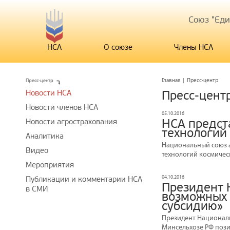
Союз "Ед
НСА
О союзе
Члены НСА
Пресс-центр
Главная
|
Пресс-центр
Новости НСА
Пресс-цент
Новости членов НСА
05.10.2016
НСА предст
Новости агрострахования
технологий
Аналитика
Национальный союз 
Видео
технологий космичес
Мероприятия
04.10.2016
Публикации и комментарии НСА
Президент 
в СМИ
возможных 
субсидию»
Президент Националь
Минсельхозе РФ пози