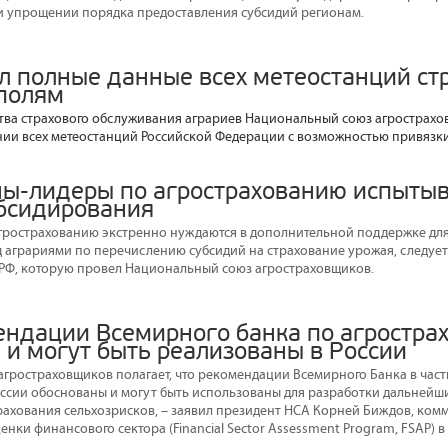
 упрощении порядка предоставления субсидий регионам.
л полные данные всех метеостанций ст
 полям
тва страхового обслуживания аграриев Национальный союз агрострах
ии всех метеостанций Российской Федерации с возможностью привязки 
ны-лидеры по агрострахованию испыты
бсидирования
грострахованию экстренно нуждаются в дополнительной поддержке дл
 аграриями по перечислению субсидий на страхование урожая, следует 
 РФ, которую провел Национальный союз агростраховщиков.
ендации Всемирного банка по агростра
 и могут быть реализованы в России
гростраховщиков полагает, что рекомендации Всемирного Банка в част
оссии обоснованы и могут быть использованы для разработки дальнейш
рахования сельхозрисков, – заявил президент НСА Корней Биждов, ко
ки финансового сектора (Financial Sector Assessment Program, FSAP) в 20