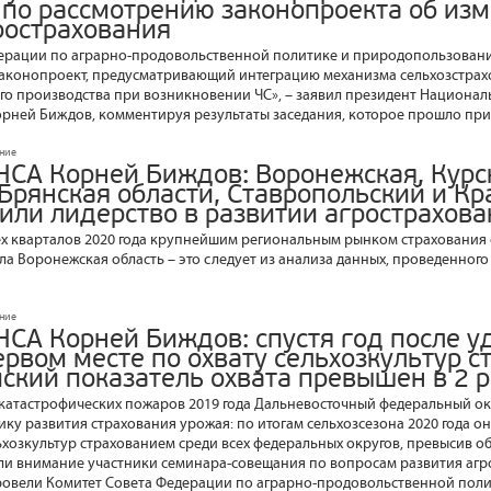
по рассмотрению законопроекта об из
рострахования
ерации по аграрно-продовольственной политике и природопользовани
аконопроект, предусматривающий интеграцию механизма сельхозстрахо
го производства при возникновении ЧС», – заявил президент Национал
рней Биждов, комментируя результаты заседания, которое прошло при
ание
НСА Корней Биждов: Воронежская, Курс
 Брянская области, Ставропольский и К
нили лидерство в развитии агрострахов
ех кварталов 2020 года крупнейшим региональным рынком страхования 
тала Воронежская область – это следует из анализа данных, проведенно
ание
НСА Корней Биждов: спустя год после у
рвом месте по охвату сельхозкультур с
ский показатель охвата превышен в 2 р
катастрофических пожаров 2019 года Дальневосточный федеральный о
у развития страхования урожая: по итогам сельхозсезона 2020 года он
льхозкультур страхованием среди всех федеральных округов, превысив 
тили внимание участники семинара-совещания по вопросам развития агр
ровели Комитет Совета Федерации по аграрно-продовольственной поли