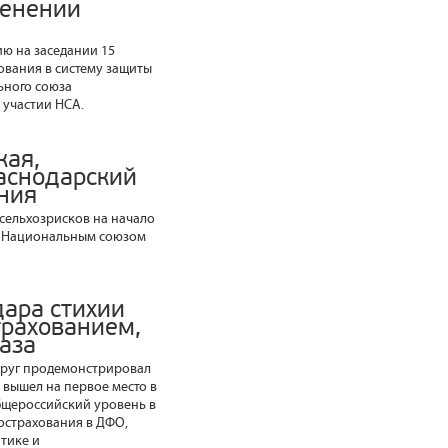
менении
ю на заседании 15
вания в систему защиты
ьного союза
 участии НСА.
кая,
раснодарский
ания
сельхозрисков на начало
го Национальным союзом
дара стихии
трахованием,
аза
круг продемонстрировал
 вышел на первое место в
общероссийский уровень в
острахования в ДФО,
тике и