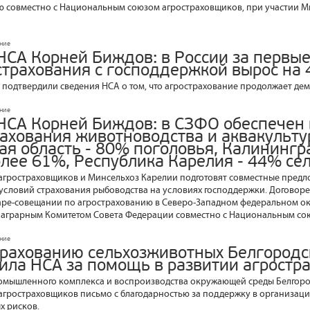
совместно с Национальным союзом агростраховщиков, при участии Ми
ание
НСА Корней Биждов: в России за первые
страхования с господдержкой вырос на
 подтвердили сведения НСА о том, что агрострахование продолжает дем
ание
НСА Корней Биждов: в СЗФО обеспечен
рахования животноводства и аквакульту
ая область - 80% поголовья, Калинингр
более 61%, Республика Карелия - 44% с
гростраховщиков и Минсельхоз Карелии подготовят совместные предл
словий страхования рыбоводства на условиях господдержки. Договоре
аре-совещании по агрострахованию в Северо-Западном федеральном ок
 аграрным Комитетом Совета Федерации совместно с Национальным со
ание
трахованию сельхозживотных Белгородс
ила НСА за помощь в развитии агростр
омышленного комплекса и воспроизводства окружающей среды Белгоро
гростраховщиков письмо с благодарностью за поддержку в организаци
х рисков.