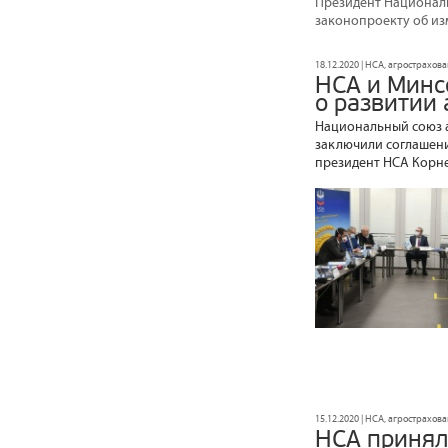
Президент Националь
законопроекту об из
18.12.2020 | НСА, агрострахов
НСА и Минс
о развитии
Национальный союз а
заключили соглашени
президент НСА Корне
15.12.2020 | НСА, агрострахов
НСА принял