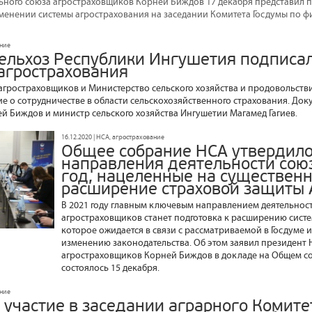
ного союза агростраховщиков Корней Биждов 17 декабря представил 
менении системы агрострахования на заседании Комитета Госдумы по ф
ание
ельхоз Республики Ингушетия подписа
 агрострахования
гростраховщиков и Министерство сельского хозяйства и продовольств
е о сотрудничестве в области сельскохозяйственного страхования. До
й Биждов и министр сельского хозяйства Ингушетии Магамед Гагиев.
16.12.2020 | НСА, агрострахование
Общее собрание НСА утвердил
направления деятельности сою
год, нацеленные на существен
расширение страховой защиты
В 2021 году главным ключевым направлением деятельнос
агростраховщиков станет подготовка к расширению систе
которое ожидается в связи с рассматриваемой в Госдуме
изменению законодательства. Об этом заявил президент
агростраховщиков Корней Биждов в докладе на Общем с
состоялось 15 декабря.
ание
 участие в заседании аграрного Комите