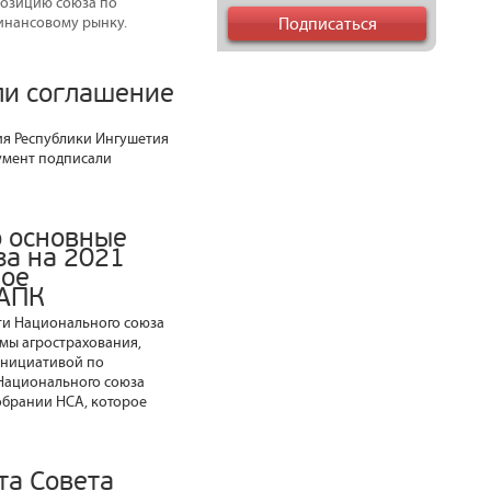
позицию союза по
инансовому рынку.
ли соглашение
ия Республики Ингушетия
кумент подписали
о основные
за на 2021
ное
 АПК
ти Национального союза
мы агрострахования,
 инициативой по
 Национального союза
обрании НСА, которое
та Совета