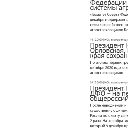
Федерации 
системы аг
«Комитет Совета Фед
декабря поддержал з
сельскохозяйственно
агростраховщиков Ко
14.12.2020 | НСА, агрострахов
Президент 
Орловская,
края сохра
По итогам первых тр
октября 2020 года с
агростраховщиков.
09.12.2020 | НСА, агрострахов
Президент 
ДФО – на пе
общероссий
После наводнений и 
существенную динамик
России по охвату се
2 раза. На это обра
который 9 декабря п