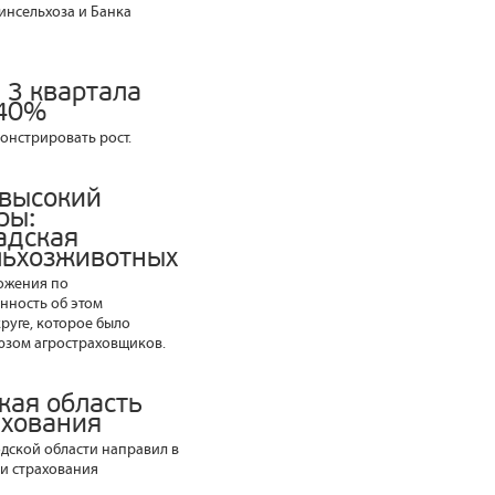
нсельхоза и Банка
 3 квартала
 40%
онстрировать рост.
 высокий
ры:
адская
ельхозживотных
ожения по
нность об этом
руге, которое было
юзом агростраховщиков.
кая область
ахования
дской области направил в
и страхования