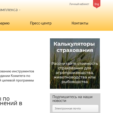
Личный кабинет
Eng
мплекса -
рарию
Пресс-центр
Контакты
зованию инструментов
едании Комитета по
ий целевой программы
Подпишитесь на наши
ы по
новости
нений в