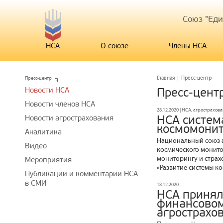
Союз "Ед
НСА
О союзе
Члены НСА
Пресс-центр
Главная
|
Пресс-центр
Новости НСА
Пресс-цент
Новости членов НСА
28.12.2020 | НСА, агрострахов
НСА систем
Новости агрострахования
космомонит
Аналитика
Национальный союз 
Видео
космического монито
мониторингу и страх
Мероприятия
«Развитие системы ко
Публикации и комментарии НСА
в СМИ
18.12.2020
НСА принял
финансовом
агрострахо