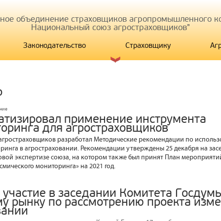
иное объединение страховщиков агропромышленного ко
Национальный союз агростраховщиков"
Законодательство
Страховщику
Аг
р
ание
атизировал применение инструмента
оринга для агростраховщиков
агростраховщиков разработал Методические рекомендации по исполь
ринга в агростраховании. Рекомендации утверждены 25 декабря на зас
овой экспертизе союза, на котором также был принят План мероприят
смического мониторинга» на 2021 год.
 участие в заседании Комитета Госдум
у рынку по рассмотрению проекта изме
вании