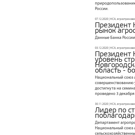
природопользованию 
России.
07.12.2020 | НСА, агрострахов
Президент 
рынок агро
Данные Банка России
03.12.2020 | НСА, агрострахов
Президент 
уровень ст
Новгородск
область - 
Национальный союз а
совершенствованию у
достигнута на семин
проведено 3 декабря
30.11.2020 | НСА, агрострахов
Лидер по с
поблагодар
Департамент агропр
Национальный союз а
сельскохозяйственны