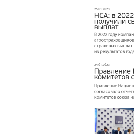
25.01.2023
НСА: в 2022
получили св
выплат
В 2022 году компа
агростраховщиков 
страховых выплат 
из результатов год
24.01.2023
Правление 
комитетов с
Правление Национ
согласовало отчеты
комитетов союза на