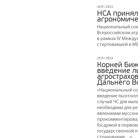
26.01.2023
НСА принял
агрономиче
Национальный сою
Всероссийском аг
в рамках IV Между
стартовавшей в МВ
25.01.2023
Корней Биж
введение л
агрострахо
Дальнего В
«Национальный со
введение льготног
случай ЧС для мал
необходима для ре
явлениями муссонн
прокомментировал
Госдумой в первом
государственной п
страхования…».