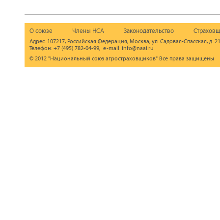
О союзе
Члены НСА
Законодательство
Страховщ
Адрес: 107217, Российская Федерация, Москва, ул. Садовая-Спасская, д. 21
Телефон: +7 (495) 782-04-99, e-mail: info@naai.ru
© 2012 "Национальный союз агростраховщиков" Все права защищены