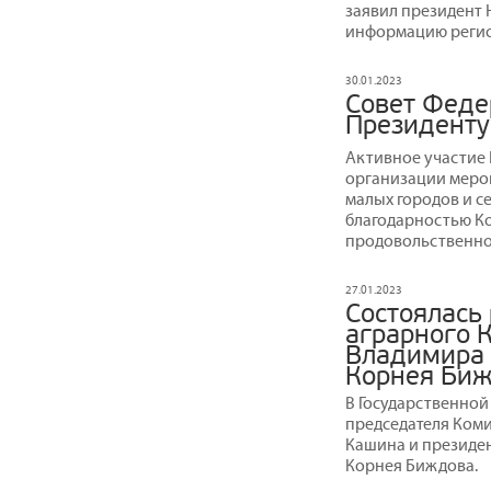
заявил президент
информацию регио
30.01.2023
Совет Феде
Президенту
Активное участие
организации меро
малых городов и с
благодарностью Ко
продовольственно
27.01.2023
Состоялась
аграрного 
Владимира 
Корнея Би
В Государственной
председателя Ком
Кашина и президе
Корнея Биждова.