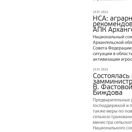
25.01.2023
НСА: аграр
рекомендов
АПК Арханг
Национальный сою
Архангельской обл
Совета Федерации
ситуации в област
активизации агро
25.01.2023
Состоялась
замминистра
В. Фастовой
Биждова
Предварительные р
господдержкой и п
также меры по по
сельхозстраховани
министра сельског
Национального со