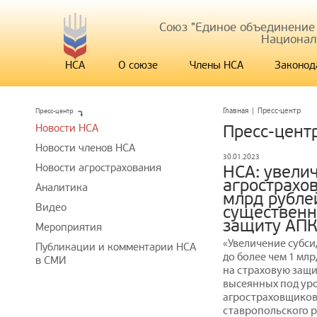
Союз "Единое объединение
Национал
НСА
О союзе
Члены НСА
Законод
Пресс-центр
Главная
|
Пресс-центр
Новости НСА
Пресс-цент
Новости членов НСА
30.01.2023
Новости агрострахования
НСА: увели
агрострахо
Аналитика
млрд рубле
Видео
существенн
защиту АП
Мероприятия
«Увеличение субс
Публикации и комментарии НСА
до более чем 1 мл
в СМИ
на страховую защи
высеянных под уро
агростраховщиков
ставропольского р