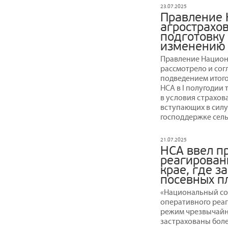
23.07.2025
Правление 
агрострахов
подготовку
изменению 
Правление Национ
рассмотрело и сог
подведением итого
НСА в I полугодии 
в условия страхов
вступающих в силу 
господдержке сель
21.07.2025
НСА ввел п
реагирован
крае, где з
посевных 
«Национальный со
оперативного реаг
режим чрезвычайно
застрахованы более