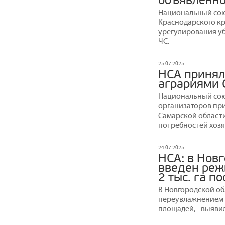
объявленно
Национальный сою
Краснодарского кр
урегулирования уб
ЧС.
25.07.2025
НСА принял 
аграриями 
Национальный сою
организаторов при
Самарской области
потребностей хозя
24.07.2025
НСА: в Новг
введен реж
2 тыс. га п
В Новгородской обл
переувлажнением 
площадей, - выяв