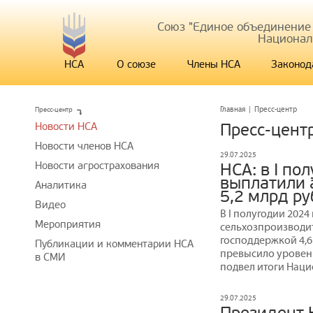
Союз "Единое объединение
Национал
НСА
О союзе
Члены НСА
Законод
Пресс-центр
Главная
|
Пресс-центр
Новости НСА
Пресс-цент
Новости членов НСА
29.07.2025
Новости агрострахования
НСА: в I по
выплатили 
Аналитика
5,2 млрд р
Видео
В I полугодии 202
Мероприятия
сельхозпроизводит
господдержкой 4,6 
Публикации и комментарии НСА
превысило уровень
в СМИ
подвел итоги Нац
29.07.2025