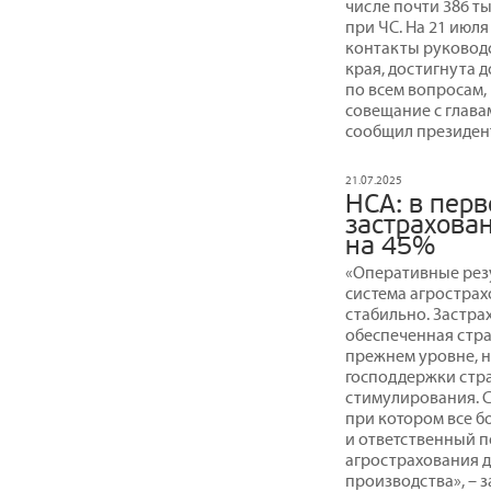
числе почти 386 ты
при ЧС. На 21 июл
контакты руковод
края, достигнута 
по всем вопросам,
совещание с глава
сообщил президен
21.07.2025
НСА: в пер
застрахова
на 45%
«Оперативные резул
система агрострах
стабильно. Застра
обеспеченная стра
прежнем уровне, н
господдержки стр
стимулирования. С
при котором все б
и ответственный п
агрострахования д
производства», – 