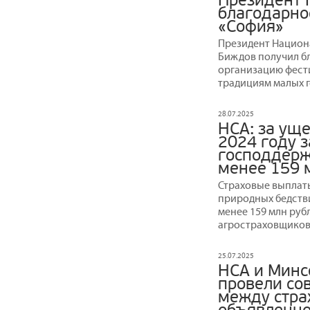
Президент 
благодарно
«София»
Президент Национ
Биждов получил бл
организацию фест
традициям малых г
28.07.2025
НСА: за ущ
2024 году з
господдерж
менее 159 
Страховые выплаты
природных бедстви
менее 159 млн руб
агростраховщиков
25.07.2025
НСА и Минс
провели со
между стра