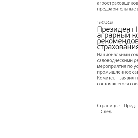
агростраховщиков
предварительные и
16.07.2025
Президент 
аграрный к
рекомендов
страховани
Национальный сою
садоводческими р
мероприятия по у
промышленное сад
Комитет, – заявил
состоявшегося сов
Страницы:
Пред.
След.