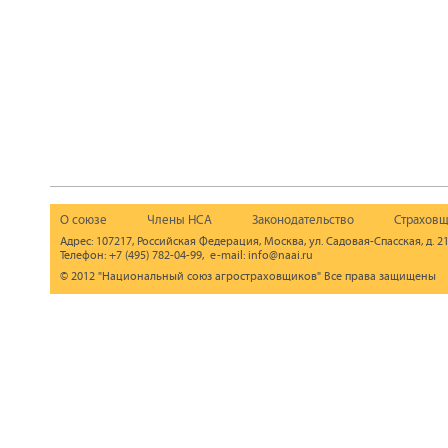
О союзе
Члены НСА
Законодательство
Страховщ
Адрес: 107217, Российская Федерация, Москва, ул. Садовая-Спасская, д. 21
Телефон: +7 (495) 782-04-99, e-mail: info@naai.ru
© 2012 "Национальный союз агростраховщиков" Все права защищены