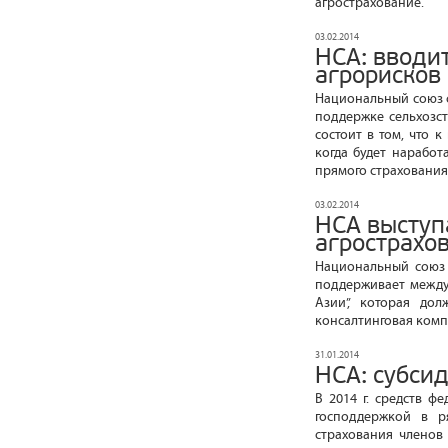
агрострахование.
03.02.2014
НСА: вводи
агрорисков
Национальный союз 
поддержке сельхозс
состоит в том, что 
когда будет наработ
прямого страхования
03.02.2014
НСА выступ
агрострахо
Национальный союз 
поддерживает между
Азии”, которая до
консалтинговая комп
31.01.2014
НСА: субси
В 2014 г. средств ф
господдержкой в р
страхования членов