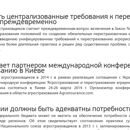
ть централизованные требования к пер
 преждевременно
страховщиков считает преждевременным вопрос включения в Закон №
трахования положений по созданию обязательных перестраховочных 
к введению унифицированных требований к перестрахованию агрориск
ана более длительная практика и решен ряд существенных проблем, 
.
ает партнером международной конфер
ванию в Киеве
агростраховщиков в 2014 г. в рамках реализации соглашения с Ук
народную конференцию “Агрострахование и перестрахование аграрны
лжна состояться в Киеве 24-26 марта 2014 г. Организатор конфе
ания в области агрострахования Agroinsurance.com.
дии должны быть адекватны потребност
едерального бюджета может не хватить на обеспечение потребности 
яде регионов. Об этом свидетельствует соотнесение практики су
 Национального союза агростраховщиков в 2013 г. с запланированн