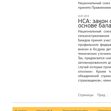
Национальный союз 
принято Правлением 
23.01.2014
НСА: закон
основе бал
Национальный союз
сельхозстраховании
Биждов принял учас
профильного федера
внесен в Госдуму де
технических уточне
Так, предлагается сн
запланированного дл
случай которых прои
оползни». Кроме т
объединений страхо
страховщиков», член
Страницы:
Пред.
О союзе
Члены НСА
Законодательство
Страховщ