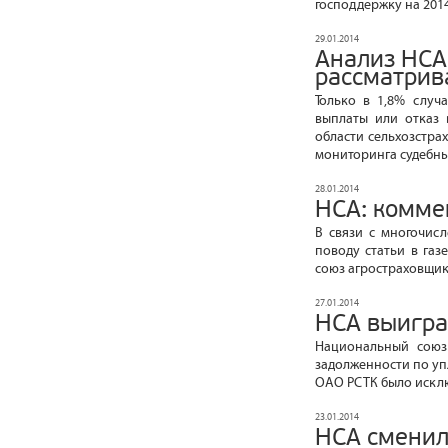
господдержку на 2014
29.01.2014
Анализ НСА
рассматрива
Только в 1,8% случ
выплаты или отказ 
области сельхозстр
мониторинга судебны
28.01.2014
НСА: комме
В связи с многочис
поводу статьи в газ
союз агростраховщик
27.01.2014
НСА выигра
Национальный союз
задолженности по уп
ОАО РСТК было исключ
23.01.2014
НСА сменил