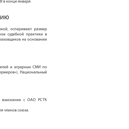
Ф в конце января.
нию
жкой, оспаривают размер
иза судебной практики в
траховщиков на основании
.
телей и аграрных СМИ по
 фермеров»), Национальный
о взыскании с ОАО РСТК
ля членов союза.