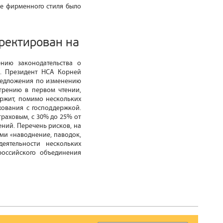
е фирменного стиля было
рректирован на
нию законодательства о
Ф. Президент НСА Корней
предложения по изменению
трению в первом чтении,
ержит, помимо нескольких
хования с господдержкой.
траховым, с 30% до 25% от
ений. Перечень рисков, на
ми «наводнение, паводок,
еятельности нескольких
российского объединения