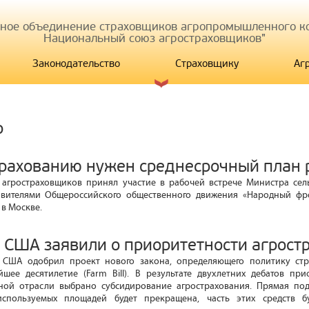
иное объединение страховщиков агропромышленного ко
Национальный союз агростраховщиков"
Законодательство
Страховщику
Аг
р
трахованию нужен среднесрочный план 
агростраховщиков принял участие в рабочей встрече Министра сель
авителями Общероссийского общественного движения «Народный фро
 в Москве.
и США заявили о приоритетности агрост
 США одобрил проект нового закона, определяющего политику стр
йшее десятилетие (Farm Bill). В результате двухлетних дебатов п
ной отрасли выбрано субсидирование агрострахования. Прямая по
спользуемых площадей будет прекращена, часть этих средств б