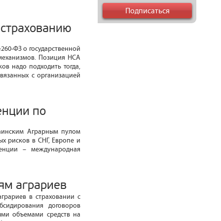
естрахованию
260-ФЗ о государственной
механизмов. Позиция НСА
ов надо подходить тогда,
связанных с организацией
енции по
раинским Аграрным пулом
х рисков в СНГ, Европе и
ренции – международная
ям аграриев
аграриев в страховании с
бсидирования договоров
ыми объемами средств на