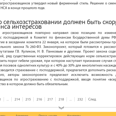
агростраховщиков утвердил новый фирменный стиль. Решение о смен
НСА в конце прошлого года.
 о сельхозстраховании должен быть ско
анса интересов
 агростраховщиков повторно направил свою позицию по измене
 с господдержкой в Комитет по финансам Государственной думы Р
тие в заседании комитета 22 января, на котором были рассмотрены 
льного закона №260-ФЗ. Законопроект, который готовится к рассмо
путатами Г.В. Куликом, Н. В. Панковым и другими. Проект закона сод
ний, ряд существенных корректировок действующих норм сельхозстра
изить порог гибели урожая, при котором наступает признание случая с
я посевов однолетних культур и с 40% до 30% для многолетних насажд
зводится страхование с господдержкой, предлагается дополнить риска
ого, авторы законопроекта предлагают исключить возможность д
вщиков по агрострахованию с господдержкой, вводя понятие «все
ство в котором должно быть обязательным.
1
...
214
215
216
217
218
...
232
След.
ику
Аграрию
Пресс-центр
Контакты