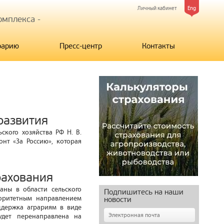
Личный кабинет
Eng
мплекса -
рарию
Пресс-центр
Контакты
развития
ского хозяйства РФ Н. В.
нт «За Россию», которая
рахования
аны в области сельского
Подпишитесь на наши
риоритетным направлением
новости
ддержка аграриям в виде
удет перенаправлена на