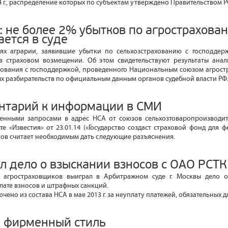
 г., распределение которых по субъектам утверждено Правительством Р
: не более 2% убытков по агрострахова
ется в суде
аях аграрии, заявившие убытки по сельхозстрахованию с господдер
в страховом возмещении. Об этом свидетельствуют результаты анал
ахования с господдержкой, проведенного Национальным союзом агрос
х разбирательств по официальным данным органов судебной власти РФ
нтарий к информации в СМИ
ленными запросами в адрес НСА от союзов сельхозтоваропроизводи
ете «Известия» от 23.01.14 («Государство создаст страховой фонд для
ов считает необходимым дать следующие разъяснения.
л дело о взыскании взносов с ОАО РСТК
 агростраховщиков выиграл в Арбитражном суде г. Москвы дело 
лате взносов и штрафных санкций.
ено из состава НСА в мае 2013 г. за неуплату платежей, обязательных д
 фирменный стиль