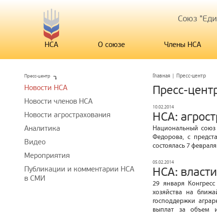
Союз "Ед
НСА
О союзе
Члены НСА
Пресс-центр
Главная
|
Пресс-центр
Новости НСА
Пресс-цент
Новости членов НСА
10.02.2014
НСА: агрос
Новости агрострахования
Аналитика
Национальный союз 
Федорова, с предст
Видео
состоялась 7 февраля
Мероприятия
05.02.2014
Публикации и комментарии НСА
НСА: власт
в СМИ
29 января Конгресс
хозяйства на ближа
господдержки аграр
выплат за объем и