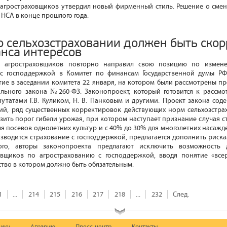
агростраховщиков утвердил новый фирменный стиль. Решение о смен
НСА в конце прошлого года.
 о сельхозстраховании должен быть ско
анса интересов
 агростраховщиков повторно направил свою позицию по измене
 с господдержкой в Комитет по финансам Государственной думы Р
тие в заседании комитета 22 января, на котором были рассмотрены 
льного закона №260-ФЗ. Законопроект, который готовится к рассмо
путатами Г.В. Куликом, Н. В. Панковым и другими. Проект закона сод
ний, ряд существенных корректировок действующих норм сельхозстра
изить порог гибели урожая, при котором наступает признание случая с
я посевов однолетних культур и с 40% до 30% для многолетних насажд
зводится страхование с господдержкой, предлагается дополнить риска
ого, авторы законопроекта предлагают исключить возможность д
вщиков по агрострахованию с господдержкой, вводя понятие «все
ство в котором должно быть обязательным.
1
...
214
215
216
217
218
...
232
След.
ику
Аграрию
Пресс-центр
Контакты