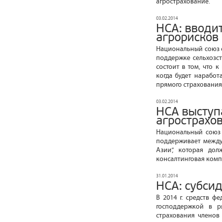
агрострахование.
03.02.2014
НСА: вводи
агрорисков
Национальный союз 
поддержке сельхозс
состоит в том, что 
когда будет наработ
прямого страхования
03.02.2014
НСА выступ
агрострахо
Национальный союз 
поддерживает между
Азии”, которая до
консалтинговая комп
31.01.2014
НСА: субси
В 2014 г. средств ф
господдержкой в р
страхования членов