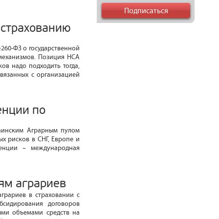
естрахованию
260-ФЗ о государственной
механизмов. Позиция НСА
ов надо подходить тогда,
связанных с организацией
енции по
раинским Аграрным пулом
х рисков в СНГ, Европе и
ренции – международная
ям аграриев
аграриев в страховании с
бсидирования договоров
ыми объемами средств на