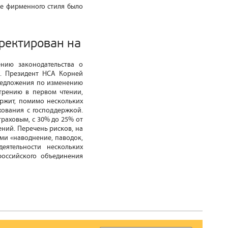
е фирменного стиля было
рректирован на
нию законодательства о
Ф. Президент НСА Корней
предложения по изменению
трению в первом чтении,
ержит, помимо нескольких
хования с господдержкой.
траховым, с 30% до 25% от
ений. Перечень рисков, на
ми «наводнение, паводок,
еятельности нескольких
российского объединения