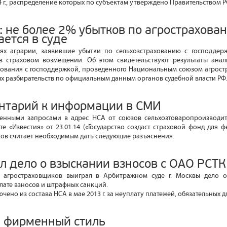
 г., распределение которых по субъектам утверждено Правительством Р
: не более 2% убытков по агрострахова
ется в суде
аях аграрии, заявившие убытки по сельхозстрахованию с господдер
в страховом возмещении. Об этом свидетельствуют результаты анал
ахования с господдержкой, проведенного Национальным союзом агрос
х разбирательств по официальным данным органов судебной власти РФ
нтарий к информации в СМИ
ленными запросами в адрес НСА от союзов сельхозтоваропроизводи
ете «Известия» от 23.01.14 («Государство создаст страховой фонд для
ов считает необходимым дать следующие разъяснения.
л дело о взыскании взносов с ОАО РСТК
 агростраховщиков выиграл в Арбитражном суде г. Москвы дело 
лате взносов и штрафных санкций.
ено из состава НСА в мае 2013 г. за неуплату платежей, обязательных д
 фирменный стиль