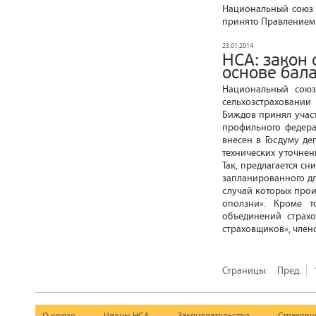
Национальный союз 
принято Правлением 
23.01.2014
НСА: закон
основе бал
Национальный союз
сельхозстраховании
Биждов принял учас
профильного федера
внесен в Госдуму де
технических уточне
Так, предлагается сн
запланированного дл
случай которых прои
оползни». Кроме т
объединений страхо
страховщиков», член
Страницы:
Пред.
О союзе
Члены НСА
Законодательство
Страховщ