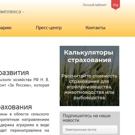
Личный кабинет
Eng
мплекса -
рарию
Пресс-центр
Контакты
развития
ского хозяйства РФ Н. В.
нт «За Россию», которая
рахования
аны в области сельского
Подпишитесь на наши
риоритетным направлением
новости
ддержка аграриям в виде
удет перенаправлена на