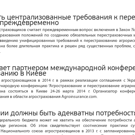
ть централизованные требования к пер
 преждевременно
страховщиков считает преждевременным вопрос включения в Закон №
трахования положений по созданию обязательных перестраховочных 
к введению унифицированных требований к перестрахованию агрориск
ана более длительная практика и решен ряд существенных проблем, 
.
ает партнером международной конфер
ванию в Киеве
агростраховщиков в 2014 г. в рамках реализации соглашения с Ук
народную конференцию “Агрострахование и перестрахование аграрны
лжна состояться в Киеве 24-26 марта 2014 г. Организатор конфе
ания в области агрострахования Agroinsurance.com.
дии должны быть адекватны потребност
едерального бюджета может не хватить на обеспечение потребности 
яде регионов. Об этом свидетельствует соотнесение практики су
 Национального союза агростраховщиков в 2013 г. с запланированн