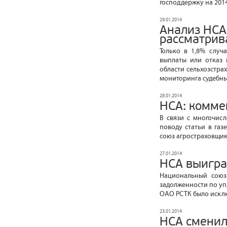
господдержку на 2014
29.01.2014
Анализ НСА
рассматрива
Только в 1,8% случ
выплаты или отказ 
области сельхозстр
мониторинга судебны
28.01.2014
НСА: комме
В связи с многочис
поводу статьи в газ
союз агростраховщик
27.01.2014
НСА выигра
Национальный союз
задолженности по уп
ОАО РСТК было исключ
23.01.2014
НСА сменил