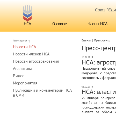
Союз "Ед
НСА
О союзе
Члены НСА
Пресс-центр
Главная
|
Пресс-центр
Новости НСА
Пресс-цент
Новости членов НСА
10.02.2014
НСА: агрос
Новости агрострахования
Аналитика
Национальный союз 
Федорова, с предст
Видео
состоялась 7 февраля
Мероприятия
05.02.2014
Публикации и комментарии НСА
НСА: власт
в СМИ
29 января Конгресс
хозяйства на ближа
господдержки аграр
выплат за объем и