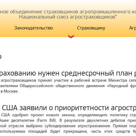
иное объединение страховщиков агропромышленного ко
Национальный союз агростраховщиков"
Законодательство
Страховщику
Аг
р
трахованию нужен среднесрочный план 
агростраховщиков принял участие в рабочей встрече Министра сель
авителями Общероссийского общественного движения «Народный фро
 в Москве.
и США заявили о приоритетности агрост
 США одобрил проект нового закона, определяющего политику стр
йшее десятилетие (Farm Bill). В результате двухлетних дебатов п
ной отрасли выбрано субсидирование агрострахования. Прямая по
спользуемых площадей будет прекращена, часть этих средств б