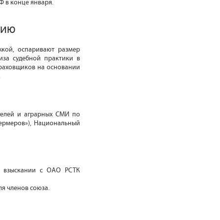
Ф в конце января.
нию
жкой, оспаривают размер
иза судебной практики в
траховщиков на основании
.
телей и аграрных СМИ по
 фермеров»), Национальный
о взыскании с ОАО РСТК
ля членов союза.